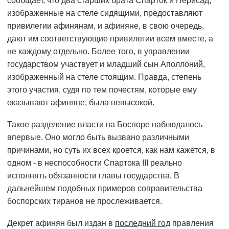
сообщает, что два старших брата Спарток и Перисад,
изображенные на стеле сидящими, предоставляют
привилегии афинянам, и афиняне, в свою очередь,
дают им соответствующие привилегии всем вместе, а
не каждому отдельно. Более того, в управлении
государством участвует и младший сын Аполлоний,
изображенный на стеле стоящим. Правда, степень
этого участия, судя по тем почестям, которые ему
оказывают афиняне, была невысокой.
Такое разделение власти на Боспоре наблюдалось
впервые. Оно могло быть вызвано различными
причинами, но суть их всех кроется, как нам кажется, в
одном - в неспособности Спартока III реально
исполнять обязанности главы государства. В
дальнейшем подобных примеров соправительства
боспорских тиранов не прослеживается.
Декрет афинян был издан в
последний год
правления