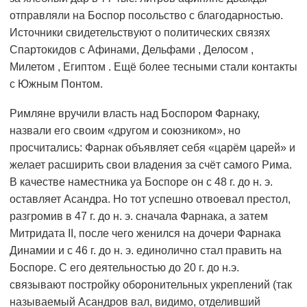
отправляли на Боспор посольство с благодарностью.
Источники свидетельствуют о политических связях
Спартокидов с Афинами, Дельфами , Делосом ,
Милетом , Египтом . Ещё более тесными стали контакты
с Южным Понтом.
Римляне вручили власть над Боспором Фарнаку,
назвали его своим «другом и союзником», но
просчитались: Фарнак объявляет себя «царём царей» и
желает расширить свои владения за счёт самого Рима.
В качестве наместника yа Боспоре он с 48 г. до н. э.
оставляет Асандра. Но тот успешно отвоевал престол,
разгромив в 47 г. до н. э. сначала Фарнака, а затем
Митридата II, после чего женился на дочери Фарнака
Динамии и с 46 г. до н. э. единолично стал править на
Боспоре. С его деятельностью до 20 г. до н.э.
связывают постройку оборонительных укреплений (так
называемый Асандров вал, видимо, отделивший