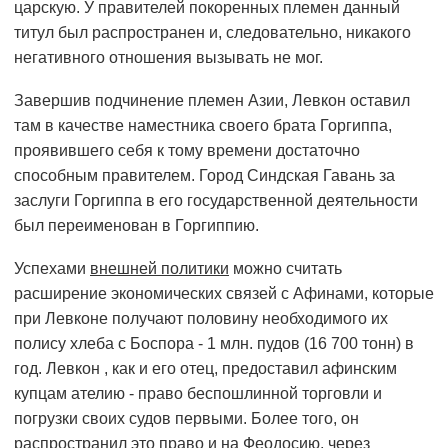
царскую. У правителей покоренных племен данный
титул был распространен и, следовательно, никакого
негативного отношения вызывать не мог.
Завершив подчинение племен Азии, Левкон оставил
там в качестве наместника своего брата Горгиппа,
проявившего себя к тому времени достаточно
способным правителем. Город Синдская Гавань за
заслуги Горгиппа в его государственной деятельности
был переименован в Горгиппию.
Успехами
внешней политики
можно считать
расширение экономических связей с Афинами, которые
при Левконе получают половину необходимого их
полису хлеба с Боспора - 1 млн. пудов (16 700 тонн) в
год. Левкон , как и его отец, предоставил афинским
купцам ателию - право беспошлинной торговли и
погрузки своих судов первыми. Более того, он
распространил это право и на Феодосию, через