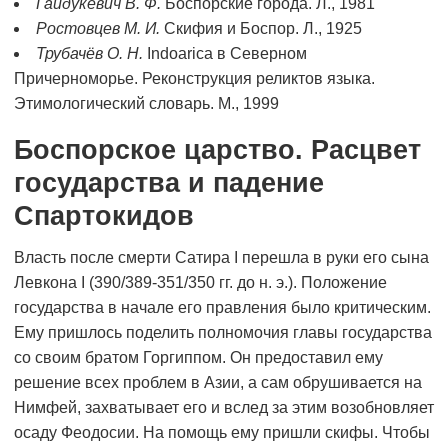
Гайдукевич В. Ф.
Боспорские города. Л., 1981
Ростовцев М. И.
Скифия и Боспор. Л., 1925
Трубачёв О. Н.
Indoarica в Северном
Причерноморье. Реконструкция реликтов языка.
Этимологический словарь. М., 1999
Боспорское царство. Расцвет
государства и падение
Спартокидов
Власть после смерти Сатира I перешла в руки его сына
Левкона I (390/389-351/350 гг. до н. э.). Положение
государства в начале его правления было критическим.
Ему пришлось поделить полномочия главы государства
со своим братом Горгиппом. Он предоставил ему
решение всех проблем в Азии, а сам обрушивается на
Нимфей, захватывает его и вслед за этим возобновляет
осаду Феодосии. На помощь ему пришли скифы. Чтобы