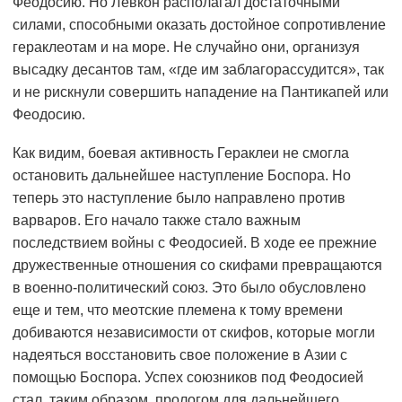
Феодосию. Но Левкон располагал достаточными
силами, способными оказать достойное сопротивление
гераклеотам и на море. Не случайно они, организуя
высадку десантов там, «где им заблагорассудится», так
и не рискнули совершить нападение на Пантикапей или
Феодосию.
Как видим, боевая активность Гераклеи не смогла
остановить дальнейшее наступление Боспора. Но
теперь это наступление было направлено против
варваров. Его начало также стало важным
последствием войны с Феодосией. В ходе ее прежние
дружественные отношения со скифами превращаются
в военно-политический союз. Это было обусловлено
еще и тем, что меотские племена к тому времени
добиваются независимости от скифов, которые могли
надеяться восстановить свое положение в Азии с
помощью Боспора. Успех союзников под Феодосией
стал, таким образом, прологом для дальнейшего