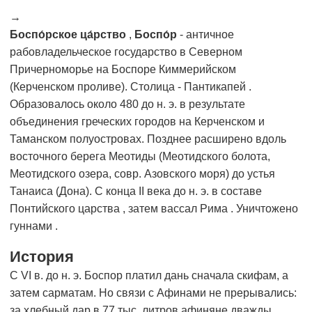
→
Боспо́рское ца́рство
,
Боспо́р
- античное
рабовладельческое государство в Северном
Причерноморье на Боспоре Киммерийском
(Керченском проливе). Столица - Пантикапей .
Образовалось около 480 до н. э. в результате
объединения греческих городов на Керченском и
Таманском полуостровах. Позднее расширено вдоль
восточного берега Меотиды (Меотидского болота,
Меотидского озера, совр. Азовского моря) до устья
Танаиса (Дона). С конца II века до н. э. в составе
Понтийского царства , затем вассал Рима . Уничтожено
гуннами .
История
С VI в. до н. э. Боспор платил дань сначала скифам, а
затем сарматам. Но связи с Афинами не прерывались:
за хлебный дар в 77 тыс. литров афиняне дважды