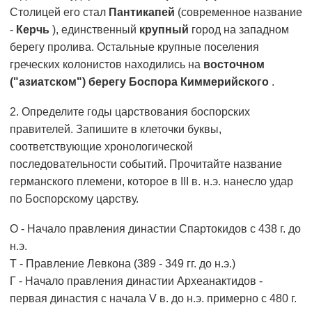
Столицей его стал
Пантикапей
(современное название
-
Керчь
), единственный
крупный
город на западном
берегу пролива. Остальные крупные поселения
греческих колонистов находились на
восточном
("азиатском") берегу Боспора Киммерийского
.
2. Определите годы царствования боспорских
правителей. Запишите в клеточки буквы,
соответствующие хронологической
последовательности событий. Прочитайте название
германского племени, которое в III в. н.э. нанесло удар
по Боспорскому царству.
О - Начало правления династии Спартокидов с 438 г. до
н.э.
Т - Правление Левкона (389 - 349 гг. до н.э.)
Г - Начало правления династии Археанактидов -
первая династия с начала V в. до н.э. примерно с 480 г.