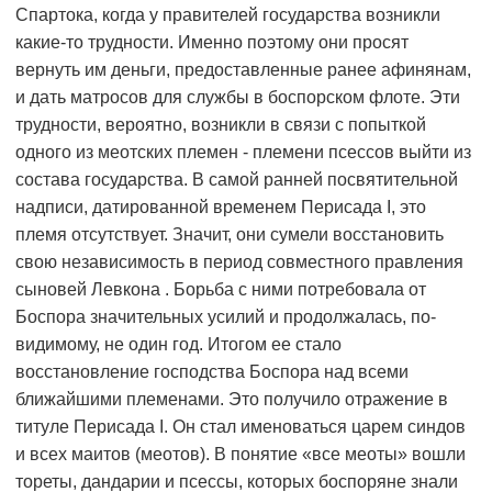
Спартока, когда у правителей государства возникли
какие-то трудности. Именно поэтому они просят
вернуть им деньги, предоставленные ранее афинянам,
и дать матросов для службы в боспорском флоте. Эти
трудности, вероятно, возникли в связи с попыткой
одного из меотских племен - племени псессов выйти из
состава государства. В самой ранней посвятительной
надписи, датированной временем Перисада I, это
племя отсутствует. Значит, они сумели восстановить
свою независимость в период совместного правления
сыновей Левкона . Борьба с ними потребовала от
Боспора значительных усилий и продолжалась, по-
видимому, не один год. Итогом ее стало
восстановление господства Боспора над всеми
ближайшими племенами. Это получило отражение в
титуле Перисада I. Он стал именоваться царем синдов
и всех маитов (меотов). В понятие «все меоты» вошли
тореты, дандарии и псессы, которых боспоряне знали