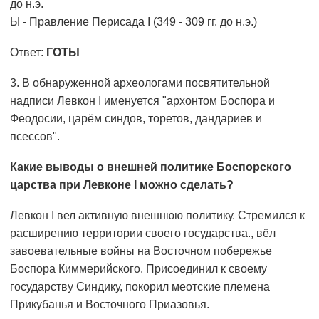
до н.э.
Ы - Правление Перисада I (349 - 309 гг. до н.э.)
Ответ:
ГОТЫ
3. В обнаруженной археологами посвятительной
надписи Левкон I именуется "архонтом Боспора и
Феодосии, царём синдов, торетов, дандариев и
псессов".
Какие выводы о внешней политике Боспорского
царства при Левконе I можно сделать?
Левкон I вел активную внешнюю политику. Стремился к
расширению территории своего государства., вёл
завоевательные войны на Восточном побережье
Боспора Киммерийского. Присоединил к своему
государству Синдику, покорил меотские племена
Прикубанья и Восточного Приазовья.