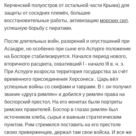
Керченский полуостров от остальной части Крыма) для
защиты от соседних племён, большие
восстановительные работы, активизацию
морских сил
,
успешную борьбу с пиратами.
После длительных войн, разорений и опустошений при
Асандре, но особенно при сыне его Аспурге положение
на Боспоре стабилизируется. Начался период нового,
вторичного расцвета, охвативший I - начало III в. н. э.
При Аспурге возросла территория государства за счёт
временного присоединения Херсонеса . Царь вёл
успешные войны со скифами и таврами. В г. он получил
звание «друга римлян» и добился у римлян права на
боспорский престол. На его монетах были портреты
римских правителей. Боспор в глазах римлян был
источником хлеба, сырья и важным стратегическим
пунктом. Рим стремился поставить на его престоле
своих приверженцев, держал там свои войска. И все же