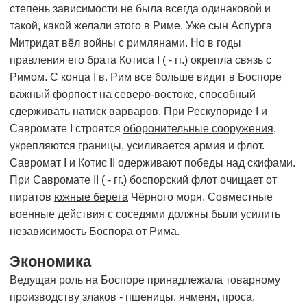
степень зависимости не была всегда одинаковой и
такой, какой желали этого в Риме. Уже сын Аспурга
Митридат вёл войны с римлянами. Но в годы
правления его брата Котиса I ( - гг.) окрепла связь с
Римом. С конца I в. Рим все больше видит в Боспоре
важный форпост на северо-востоке, способный
сдерживать натиск варваров. При Рескупориде I и
Савромате I строятся
оборонительные сооружения
,
укрепляются границы, усиливается армия и флот.
Савромат I и Котис II одерживают победы над скифами.
При Савромате II ( - гг.) боспорский флот очищает от
пиратов
южные берега
Чёрного моря. Совместные
военные действия с соседями должны были усилить
независимость Боспора от Рима.
Экономика
Ведущая роль на Боспоре принадлежала товарному
производству злаков - пшеницы, ячменя, проса.