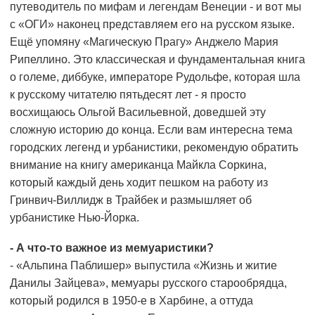
путеводитель по мифам и легендам Венеции - и вот мы
с «ОГИ» наконец представляем его на русском языке.
Ещё упомяну «Магическую Прагу» Анджело Мария
Рипеллино. Это классическая и фундаментальная книга
о големе, диббуке, императоре Рудольфе, которая шла
к русскому читателю пятьдесят лет - я просто
восхищаюсь Ольгой Васильевной, доведшей эту
сложную историю до конца. Если вам интересна тема
городских легенд и урбанистики, рекомендую обратить
внимание на книгу американца Майкла Соркина,
который каждый день ходит пешком на работу из
Гринвич-Виллидж в Трайбек и размышляет об
урбанистике Нью-Йорка.
- А что-то важное из мемуаристики?
- «Альпина Паблишер» выпустила «Жизнь и житие
Данилы Зайцева», мемуары русского старообрядца,
который родился в 1950-е в Харбине, а оттуда