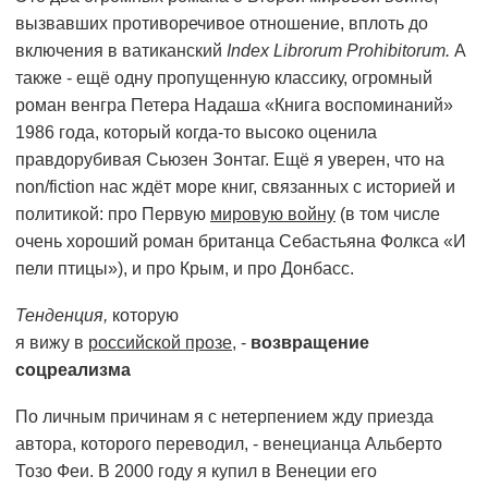
вызвавших противоречивое отношение, вплоть до
включения в ватиканский
Index Librorum Prohibitorum.
А
также - ещё одну пропущенную классику, огромный
роман венгра Петера Надаша «Книга воспоминаний»
1986 года, который когда-то высоко оценила
правдорубивая Сьюзен Зонтаг. Ещё я уверен, что на
non/fiction нас ждёт море книг, связанных с историей и
политикой: про Первую
мировую войну
(в том числе
очень хороший роман британца Себастьяна Фолкса «И
пели птицы»), и про Крым, и про Донбасс.
Тенденция,
которую
я вижу в
российской прозе
, -
возвращение
соцреализма
По личным причинам я с нетерпением жду приезда
автора, которого переводил, - венецианца Альберто
Тозо Феи. В 2000 году я купил в Венеции его