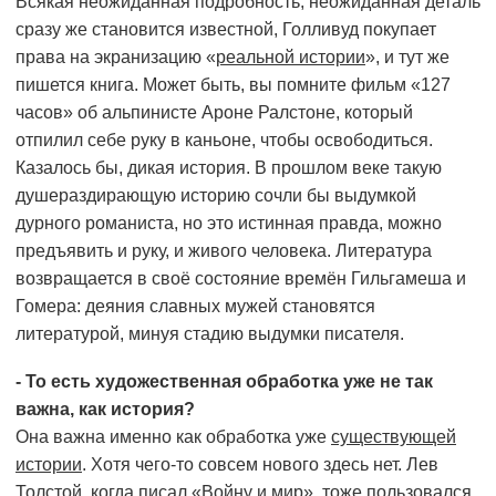
Всякая неожиданная подробность, неожиданная деталь
сразу же становится известной, Голливуд покупает
права на экранизацию «
реальной истории
», и тут же
пишется книга. Может быть, вы помните фильм «127
часов» об альпинисте Ароне Ралстоне, который
отпилил себе руку в каньоне, чтобы освободиться.
Казалось бы, дикая история. В прошлом веке такую
душераздирающую историю сочли бы выдумкой
дурного романиста, но это истинная правда, можно
предъявить и руку, и живого человека. Литература
возвращается в своё состояние времён Гильгамеша и
Гомера: деяния славных мужей становятся
литературой, минуя стадию выдумки писателя.
- То есть художественная обработка уже не так
важна, как история?
Она важна именно как обработка уже
существующей
истории
. Хотя чего-то совсем нового здесь нет. Лев
Толстой, когда писал «Войну и мир», тоже пользовался