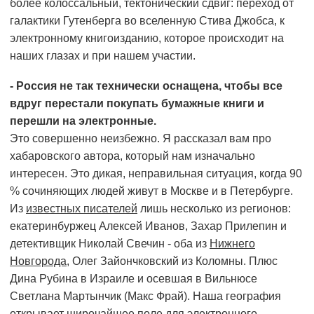
более колоссальный, тектонический сдвиг: переход от
галактики Гутенберга во вселенную Стива Джобса, к
электронному книгоизданию, которое происходит на
наших глазах и при нашем участии.
- Россия не так технически оснащена, чтобы все
вдруг перестали покупать бумажные книги и
перешли на электронные.
Это совершенно неизбежно. Я рассказал вам про
хабаровского автора, который нам изначально
интересен. Это дикая, неправильная ситуация, когда 90
% сочиняющих людей живут в Москве и в Петербурге.
Из
известных писателей
лишь несколько из регионов:
екатеринбуржец Алексей Иванов, Захар Прилепин и
детективщик Николай Свечин - оба из
Нижнего
Новгорода
, Олег Зайончковский из Коломны. Плюс
Дина Рубина в Израиле и осевшая в Вильнюсе
Светлана Мартынчик (Макс Фрай). Наша география
открывает широчайшее поле для электронного