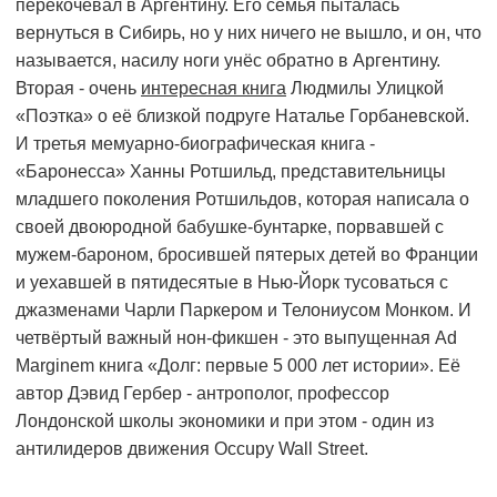
перекочевал в Аргентину. Его семья пыталась
вернуться в Сибирь, но у них ничего не вышло, и он, что
называется, насилу ноги унёс обратно в Аргентину.
Вторая - очень
интересная книга
Людмилы Улицкой
«Поэтка» о её близкой подруге Наталье Горбаневской.
И третья мемуарно-биографическая книга -
«Баронесса» Ханны Ротшильд, представительницы
младшего поколения Ротшильдов, которая написала о
своей двоюродной бабушке-бунтарке, порвавшей с
мужем-бароном, бросившей пятерых детей во Франции
и уехавшей в пятидесятые в Нью-Йорк тусоваться с
джазменами Чарли Паркером и Телониусом Монком. И
четвёртый важный нон-фикшен - это выпущенная Ad
Marginem книга «Долг: первые 5 000 лет истории». Её
автор Дэвид Гербер - антрополог, профессор
Лондонской школы экономики и при этом - один из
антилидеров движения Occupy Wall Street.