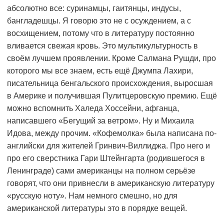
абсолютно все: суринамцы, гаитянцы, индусы,
бангладешцы. Я говорю это не с осуждением, а с
восхищением, потому что в литературу постоянно
вливается свежая кровь. Это мультикультурность в
своём лучшем проявлении. Кроме Салмана Рушди, про
которого мы все знаем, есть ещё Джумпа Лахири,
писательница бенгальского происхождения, выросшая
в Америке и получившая Пулитцеровскую премию. Ещё
можно вспомнить Халеда Хоссейни, афганца,
написавшего «Бегущий за ветром». Ну и Михаила
Идова, между прочим. «Кофемолка» была написана по-
английски для жителей Гринвич-Виллиджа. Про него и
про его сверстника Гари Штейнгарта (родившегося в
Ленинграде) сами американцы на полном серьёзе
говорят, что они привнесли в американскую литературу
«русскую ноту». Нам немного смешно, но для
американской литературы это в порядке вещей.