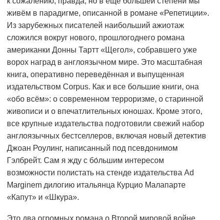
к сожалению, правда, но в ещё большей степени мы
живём в парадигме, описанной в романе «Репетиции».
Из зарубежных писателей наибольший ажиотаж
сложился вокруг нового, прошлогоднего романа
американки Донны Тартт «Щегол», собравшего уже
ворох наград в англоязычном мире. Это масштабная
книга, оперативно переведённая и выпущенная
издательством Corpus. Как и все большие книги, она
«обо всём»: о современном терроризме, о старинной
живописи и о впечатлительных юношах. Кроме этого,
все крупные издательства подготовили свежий набор
англоязычных бестселлеров, включая новый детектив
Джоан Роулинг, написанный под псевдонимом
Гэлбрейт. Сам я жду с бо́льшим интересом
возможности полистать на стенде издательства Ad
Marginem дилогию итальянца Курцио Малапарте
«Капут» и «Шкура».
Это два огромных романа о Второй мировой войне,