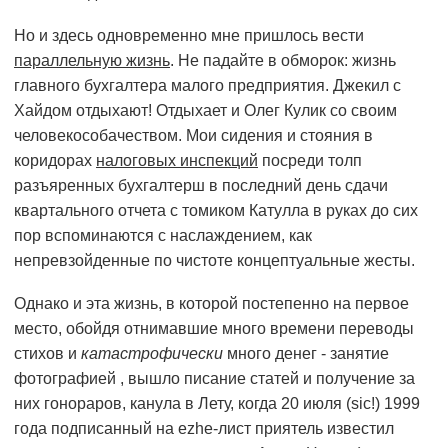
Но и здесь одновременно мне пришлось вести
параллельную жизнь
. Не падайте в обморок: жизнь
главного бухгалтера малого предприятия. Джекил с
Хайдом отдыхают! Отдыхает и Олег Кулик со своим
человекособачеством. Мои сидения и стояния в
коридорах
налоговых инспекций
посреди толп
разъяренных бухгалтерш в последний день сдачи
квартального отчета с томиком Катулла в руках до сих
пор вспоминаются с наслаждением, как
непревзойденные по чистоте концептуальные жесты.
Однако и эта жизнь, в которой постепенно на первое
место, обойдя отнимавшие много времени переводы
стихов и
катастрофически
много денег - занятие
фотографией , вышло писание статей и получение за
них гонораров, канула в Лету, когда 20 июля (sic!) 1999
года подписанный на ezhe-лист приятель известил