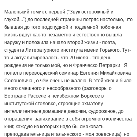
Маленький томик с первой ("Звук осторожный и
глухой...") до последней страницы потряс настолько, что
бывшая до того подспудной и подземной побочная
жизнь вдруг как-то незаметно и естественно вышла
наружу и положила начало второй жизни - поэта,
студента Литературного института имени Горького. Тут-
то и актуализировалось, что 20 июля - это день
рождения не только мой, но и Франческо Петрарки . Я
попал в переводческий семинар Евгения Михайловича
Солоновича , о чём очень не жалею. В этой жизни было
много смешного и несообразного (разговоры о
Бертране Расселе и неизбежном Борхесе в
институтской столовке, строящие ахматову
интеллигентные домашние девочки, судорожное, до
отвращения, запихивание в себя огромного количества
книг, каждую из которых надо бы смаковать,
преподавательница итальянского - моя ровесница), но,