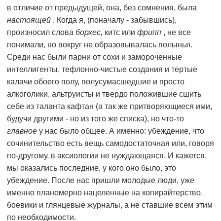
в отличие от предыдущей, она, без сомнения, была
настоящей
. Когда я, (поначалу - забывшись),
произносил слова
борхес,
китс или
фрипп
, не все
понимали, но вокруг не образовывалась полынья.
Среди нас были парни от сохи и замороченные
интеллигенты, тефлонно-чистые создания и тертые
калачи обоего полу, полусумасшедшие и просто
алкоголики, альтруисты и твердо положившие сшить
себе из таланта кафтан (а так же притворяющиеся ими,
будучи другими - но из того же списка), но что-то
главное
у нас было общее. А именно: убеждение, что
сочинительство есть вещь самодостаточная или, говоря
по-другому, в аксиологии не нуждающаяся. И кажется,
мы оказались последние, у кого оно было, это
убеждение. После нас пришли молодые люди, уже
именно планомерно нацеленные на копирайтерство,
боевики и глянцевые журналы, а не ставшие всем этим
по необходимости.