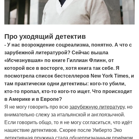
Про уходящий детектив
- У нас возрождение соцреализма, понятно. А что с
зарубежной литературой? Сейчас вышла
«Исчезнувшая» по книге Гиллиан Флинн, от
которой все в восторге, хотя книга так себе. Я
посмотрела список бестселлеров New York Times, и
там практически одни детективы: кого-то убили,
кто-то пропал, кто-то кого-то ищет. Что происходит
в Америке и в Европе?
Я не могу говорить про всю
зарубежную литературу
, но
внимательно слежу за итальянской и англоязычной.
Если говорить общо, то я не могу согласиться, что идёт
нашествие детективов. Скорее после Умберто Эко
детективная пружина стала общепризнанным приёмом,