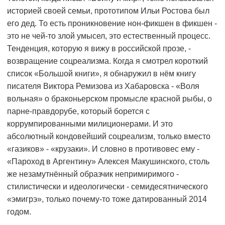
историей своей семьи, прототипом Ильи Ростова был
его дед. То есть проникновение нон-фикшен в фикшен -
это не чей-то злой умысел, это естественный процесс.
Тенденция, которую я вижу в российской прозе, -
возвращение соцреализма. Когда я смотрел короткий
список «Большой книги», я обнаружил в нём книгу
писателя Виктора Ремизова из Хабаровска - «Воля
вольная» о браконьерском промысле красной рыбы, о
парне-правдорубе, который борется с
коррумпированными милиционерами. И это
абсолютный кондовейший соцреализм, только вместо
«газиков» - «крузаки». И словно в противовес ему -
«Пароход в Аргентину» Алексея Макушинского, столь
же незамутнённый образчик непримиримого -
стилистически и идеологически - семидесятнического
«эмигрэ», только почему-то тоже датированный 2014
годом.