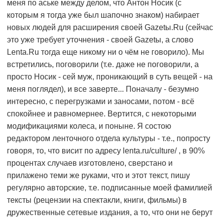
меня по аське между делом, что Антон Носик (с
которым я тогда уже был шапочно знаком) набирает
новых людей для расширения своей Gazetы.Ru (сейчас
это уже требует уточнения - своей Gazetы, а слово
Lenta.Ru тогда еще никому ни о чём не говорило). Мы
встретились, поговорили (т.е. даже не поговорили, а
просто Носик - сей муж, проникающий в суть вещей - на
меня поглядел), и все заверте... Поначалу - безумно
интересно, с перегрузками и заносами, потом - всё
спокойнее и равномернее. Вертится, с некоторыми
модификациями колеса, и поныне. Я состою
редактором ленточного отдела культуры - т.е., попросту
говоря, то, что висит по адресу lenta.ru/culture/ , в 90%
процентах случаев изготовлено, сверстано и
прилажено теми же руками, что и этот текст, пишу
регулярно авторские, т.е. подписанные моей фамилией
тексты (рецензии на спектакли, книги, фильмы) в
дружественные сетевые издания, а то, что они не берут