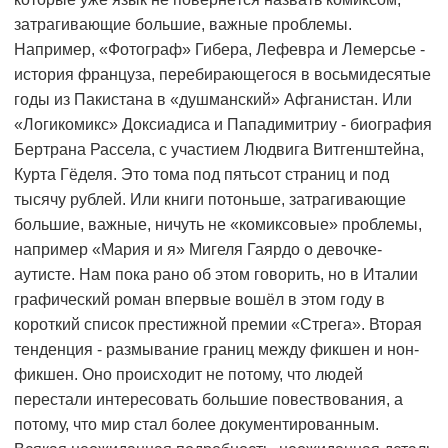
затрагивающие большие, важные проблемы.
Например, «Фотограф» Гибера, Лефевра и Лемерсье -
история француза, перебирающегося в восьмидесятые
годы из Пакистана в «душманский» Афганистан. Или
«Логикомикс» Доксиадиса и Пападимитриу - биография
Бертрана Рассела, с участием Людвига Витгенштейна,
Курта Гёделя. Это тома под пятьсот страниц и под
тысячу рублей. Или книги потоньше, затрагивающие
большие, важные, ничуть не «комиксовые» проблемы,
например «Мария и я» Мигеля Гаярдо о девочке-
аутисте. Нам пока рано об этом говорить, но в Италии
графический роман впервые вошёл в этом году в
короткий список престижной премии «Стрега». Вторая
тенденция - размывание границ между фикшен и нон-
фикшен. Оно происходит не потому, что людей
перестали интересовать большие повествования, а
потому, что мир стал более документированным.