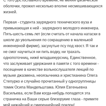
С того достославного времени, не меняя физической
оболочки, прожил несколько вполне несмешивающихся
жизней.
Первая - студента заурядного технического вуза и
примыкающая к ней - заурядного молодого инженера.
Пять-шесть-семь лет (если считать от начала натаски в
школе до увольнения по сокращению в маленькой
инженерной фирме), засунутые псу под хвост. Я так и
не смог научиться ни пить водку, ни трахать
однопоточниц, нижé младшекурсниц. Единственное,
что заслуживает удержания в памяти с того времени -
посещение в качестве вольнослушателя лекций по
музыке джазмена, неоязычника и христианина Олега
Степурко и случайно прочитанный у одногруппницы
томик Осипа Мандельштама. Юлия Евгеньевна
Васильева, если Вам когда-нибудь попадется эта
страничка на Ваши серые близорукие глаза - примите
мой нижайший и смиреннейший поклон!