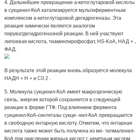
4. Дальнейшее превращение а-кетоглутаровой кислоты
в сукцинил-КоА катализируется мультиферментным
комплексом а-кетоглутаровой дегидрогеназы. Эта
реакция химически является аналогом
пируватдегидрогеназной реакции. В ней участвуют
липоевая кислота, тиаминпирофосфат, HS-KoA, НАД + ,
ФАД.
В результате этой реакции вновь образуется молекула
НАДН + Н + и С0 2 .
5. Молекула сукцинил-КоА имеет макроэргическую
связь, энергия которой сохраняется в следующей
реакции в форме ГТФ. Под влиянием фермента
сукцинил-КоА-синтетазы сукци- нил-КоА превращается
в свободную янтарную кислоту. Отметим, что янтарная
кислота также может быть получена из ме- тилмалонил-
КоА при окислении жирных кислот с нечетным числом