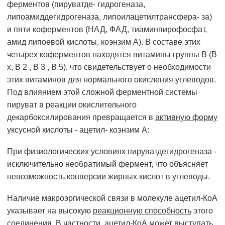
ферментов (пируватде- гидрогеназа,
липоамиддегидрогеназа, липоилацетилтрансфера- за)
и пяти коферментов (НАД, ФАД, тиаминпирофосфат,
амид липоевой кислоты, коэнзим А). В составе этих
четырех коферментов находятся витамины группы В (В
х, В 2 , В 3 , В 5), что свидетельствует о необходимости
этих витаминов для нормального окисления углеводов.
Под влиянием этой сложной ферментной системы
пируват в реакции окислительного
декарбоксилирования превращается в
активную форму
уксусной кислоты - ацетил- коэнзим А:
При физиологических условиях пируватдегидрогеназа -
исключительно необратимый фермент, что объясняет
невозможность конверсии жирных кислот в углеводы.
Наличие макроэргической связи в молекуле ацетил-КоА
указывает на высокую
реакционную способность
этого
соединения. В частности, ацетил-КоА может выступать