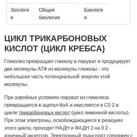
Зоологи
Общая
Биологи
я
биология
я
ЦИКЛ ТРИКАРБОНОВЫХ
КИСЛОТ (ЦИКЛ КРЕБСА)
Гликолиз превращает глюкозу в пируват и продуцирует
две молекулы АТФ из молекулы глюкозы - это
небольшая часть потенциальной энергии этой
молекулы.
При аэробных условиях пируват из гликолиза
превращается в ацетил-КоА и окисляется в С0 2 в
цикле
три
карбоновых кислот
(цикл лимонной кислоты).
При этом электроны, освобождающиеся в реакциях
этого цикла, проходят НАДН и ФАДН 2 на 0 2 -
конечный акцептор. Электронный транспорт сопряжен с