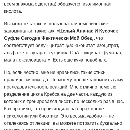
всем знакома с детства) образуется изолимонная
кислота.
Вы можете так же использовать мнемонические
запоминалки, такие как: «
Целый Ананас И Кусочек
Суфле Сегодня Фактически Мой Обед
, что
соответствует ряду - цитрат,
цис
-аконитат, изоцитрат,
альфа-кетоглутарат, сукцинил-CoA, сукцинат, фумарат,
малат, оксалоацетат». Есть ещё куча подобных.
Но, если честно, мне не нравились такие стихи
практически никогда. По-моему, проще запомнить саму
последовательность реакций. Мне отлично помогло
разделение цикла Кребса на две части, каждую из
которых я тренировался писать по несколько раз в час.
Как правило, это происходило на парах вроде
психологии или биоэтики. Это весьма удобно — не
отвлекаясь от лекции, вы можете потратить буквально