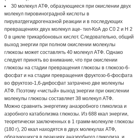
30 молекул АТФ, образующиеся при окислении двух
молекул пировиноградной кислоты в
пируватдегидрогеназной реакции и в последующих
превращениях двух молекул аце- тил-КоА до С0 2 и Н 2
0 в цикле трикарбоновых кислот. Следовательно, общий
выход энергии при полном окислении молекулы
глюкозы может составлять 40 молекул АТФ. Однако
следует принять во внимание, что при окислении
глюкозы на стадии превращения глюкозы в глюкозо-6-
фосфат и на стадии превращения фруктозо-6-фосфата
во фруктозо-1,6-дифосфат затрачено две молекулы
АТФ. Поэтому «чистый» выход энергии при окислении
молекулы глюкозы составляет 38 молекул АТФ.
Можно сравнить энергетику анаэробного гликолиза и
аэробного катаболизма глюкозы. Из 688 ккал энергии,
теоретически заключенных в 1 грамм-молекуле глюкозы
(180 г), 20 ккал находятся в двух молекулах АТФ,
образующихся в реакциях анаэробного гликолиза, и