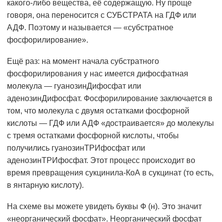
какого-либо вещества, её содержащую. Ну проще
говоря, она переносится с СУБСТРАТА на ГДФ или
АДФ. Поэтому и называется — «субстратное
фосфорилирование».
Ещё раз: на момент начала субстратного
фосфорилирования у нас имеется дифосфатная
молекула — гуанозинДифосфат или
аденозинДифосфат. Фосфорилирование заключается в
том, что молекула с двумя остатками фосфорной
кислоты — ГДФ или АДФ «достраивается» до молекулы
с тремя остатками фосфорной кислоты, чтобы
получились гуанозинТРИфосфат или
аденозинТРИфосфат. Этот процесс происходит во
время превращения сукцинила-КоА в сукцинат (то есть,
в янтарную кислоту).
На схеме вы можете увидеть буквы Ф (н). Это значит
«неорганический фосфат». Неорганический фосфат