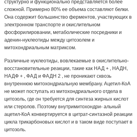
структурно и функционально представляется более
сложной. Примерно 80% ее объема составляют белки.
Она содержит большинство ферментов, участвующих в
электронном транспорте и окислительном
фосфорилировании, метаболические посредники и
аденин-нуклеотиды между цитозолем и
митохондриальным матриксом.
Различные нуклеотиды, вовлекаемые в окислительно-
восстановительные реакции, такие как НАД + , НАДН,
НАДФ + , ФАД и ФАДН 2 , не проникают сквозь
внутреннюю митохондриальную мембрану. Ацетил-КоА
не может поступать из митохондриального отдела в
цитозоль, где он требуется для синтеза жирных кислот
или стеролов. Поэтому внутримитохондри- альный
ацетил-КоА конвертируется в цитрат-синтазной реакции
цикла трикарбоновых кислот и в таком виде поступает в
цитозоль.