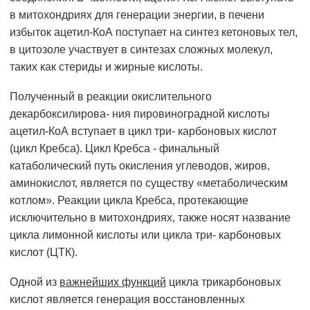
в митохондриях для генерации энергии, в печени
избыток ацетил-КоА поступает на синтез кетоновых тел,
в цитозоле участвует в синтезах сложных молекул,
таких как стериды и жирные кислоты.
Полученный в реакции окислительного
декарбоксилирова- ния пировиноградной кислоты
ацетил-КоА вступает в цикл три- карбоновых кислот
(цикл Кребса). Цикл Кребса - финальный
катаболический путь окисления углеводов, жиров,
аминокислот, является по существу «метаболическим
котлом». Реакции цикла Кребса, протекающие
исключительно в митохондриях, также носят название
цикла лимонной кислоты или цикла три- карбоновых
кислот (ЦТК).
Одной из
важнейших функций
цикла трикарбоновых
кислот является генерация восстановленных