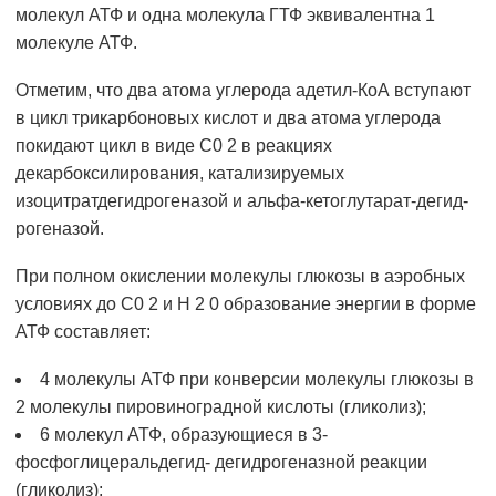
молекул АТФ и одна молекула ГТФ эквивалентна 1
молекуле АТФ.
Отметим, что два атома углерода адетил-КоА вступают
в цикл трикарбоновых кислот и два атома углерода
покидают цикл в виде С0 2 в реакциях
декарбоксилирования, катализируемых
изоцитратдегидрогеназой и альфа-кетоглутарат-дегид-
рогеназой.
При полном окислении молекулы глюкозы в аэробных
условиях до С0 2 и Н 2 0 образование энергии в форме
АТФ составляет:
4 молекулы АТФ при конверсии молекулы глюкозы в
2 молекулы пировиноградной кислоты (гликолиз);
6 молекул АТФ, образующиеся в 3-
фосфоглицеральдегид- дегидрогеназной реакции
(гликолиз);