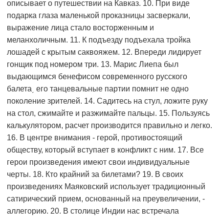
описывает о путешествии на Кавказ. 10. При виде
подарка глаза маленькой проказницы засверкали,
выражение лица стало восторженным и
меланхоличным. 11. К подъезду подъехала тройка
лошадей с крытым саквояжем. 12. Впереди лидирует
гонщик под номером три. 13. Марис Лиепа был
выдающимся бенефисом современного русского
балета͵ его танцевальные партии помнит не одно
поколение зрителей. 14. Садитесь на стул, ложите руку
на стол, сжимайте и разжимайте пальцы. 15. Пользуясь
калькулятором, расчет производится правильно и легко.
16. В центре внимания - герой, противостоящий
обществу, который вступает в конфликт с ним. 17. Все
герои произведения имеют свои индивидуальные
черты. 18. Кто крайний за билетами? 19. В своих
произведениях Маяковский использует традиционный
сатирический прием, основанный на преувеличении, -
аллегорию. 20. В столице Индии нас встречала