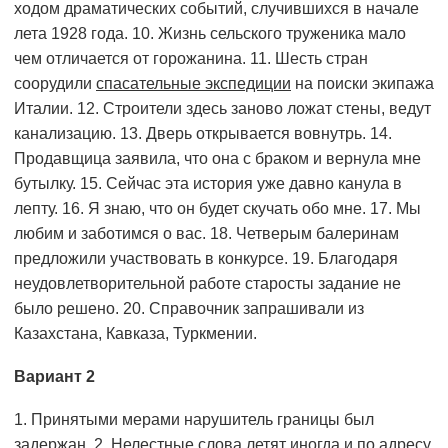
ходом драматических событий, случившихся в начале
лета 1928 года. 10. Жизнь сельского труженика мало
чем отличается от горожанина. 11. Шесть стран
соорудили
спасательные экспедиции
на поиски экипажа
Италии. 12. Строители здесь заново ложат стены, ве­дут
канализацию. 13. Дверь открывается вовнутрь. 14.
Продав­щи­ца заявила, что она с браком и вернула мне
бутылку. 15. Сейчас эта история уже давно канула в
лепту. 16. Я знаю, что он будет скучать обо мне. 17. Мы
любим и заботимся о вас. 18. Четверым балеринам
предложили участвовать в конкурсе. 19. Благодаря
неудовлетворительной работе старосты задание не
было решено. 20. Справочник запрашивали из
Казахстана, Кавказа, Туркмении.
Вариант 2
1. Принятыми мерами нарушитель границы был
задержан. 2. Нелестные слова летят иногда и по адресу