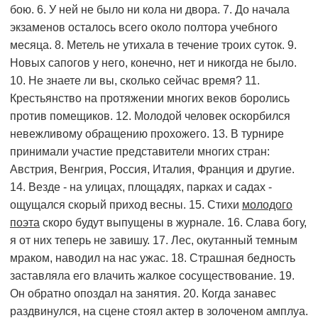
бою. 6. У ней не было ни кола ни двора. 7. До начала
экзаменов осталось всего около полтора учебного
месяца. 8. Метель не утихала в течение троих суток. 9.
Новых сапогов у него, конечно, нет и никогда не было.
10. Не знаете ли вы, сколько сейчас время? 11.
Крестьянство на протяжении многих веков боролись
против помещиков. 12. Молодой человек оскорбился
невежливому обращению прохожего. 13. В турнире
принимали участие представители многих стран:
Австрия, Венгрия, Россия, Италия, Франция и другие.
14. Везде - на улицах, площадях, парках и садах -
ощущался скорый приход весны. 15. Стихи
молодого
поэта
скоро будут выпущены в журнале. 16. Слава богу,
я от них теперь не завишу. 17. Лес, окутанный темным
мраком, наводил на нас ужас. 18. Страшная бедность
заставляла его влачить жалкое сосуществование. 19.
Он обратно опоздал на занятия. 20. Когда занавес
раздвинулся, на сцене стоял актер в золоченом амплуа.