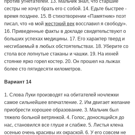
против угнетателей. 13. Мальчик знал, что старшие
сестры не хочут брать его с собой. 14. Едьте быстрее -
время позднее. 15. В стихотворении «Памятник» поэт
писал, что «в мой
жестокий век
восславил я свободу».
16. Приведенные факты в докладе свидетельствуют о
больших успехах медицины. 17. Его характер тверд и
несгибаемый в любых обстоятельствах. 18. Уберите со
стола все лопнутые стаканы и чашки. 19. На ихней
стоянке ярко горел костер. 20. Он прошел на лыжах
более сто пятидесяти километров.
Вариант 14
1. Слова Луки производят на обитателей ночлежки
самое сильнейшее впечатление. 2. Им двигает желание
приобрести хорошее образование. 3. Мальчик был
тяжело больной ветрянкой. 4. Голос, доносящийся до
нас, становился все глуше и слабже. 5. Листья клена
осенью очень красивы их окраской. 6. У его совсем не