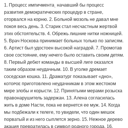
1. Процесс импичмента͵ начавший бы процесс
развития демократических процедур в стране,
оторвался на корню. 2. Больной мозоль не давал мне
покоя весь день. 3. Старик стал несчастным жертвой
этих обстоятельств. 4. Обрежь лишние нитки ножницей.
5. Врач Носкова принимает больных только по записям.
6. Артист был удостоен высокой наградой. 7. Промотав
свое состояние, ему нечего было оставить своим детям.
8. Первый дебют команды в высшей лиге оказался
таким образом неудачным. 10. В уголке дремает
соседская кошка. 11. Драматург показывает «дно»,
ĸᴏᴛᴏᴩᴏᴇ приготовлено неудачникам в этом жестоком
мире злобы и корысти. 12. Принятыми мерами розыска
правонарушитель задержан. 13. Алена согласилась
жить в доме Насти, пока не вернется ее муж. 14. Когда
мы подбежали к телеге, то увидели, что один мешок
порватый и из него сыплется зерно. 15. Нежное дерево
акация превратилась в символ
родного города
. 16.