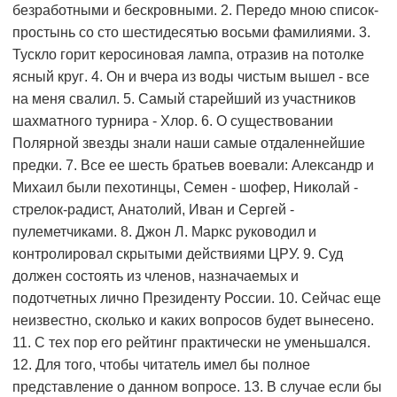
безработными и бескровными. 2. Передо мною список-
простынь со сто шестидесятью восьми фамилиями. 3.
Тускло горит керосиновая лампа, отразив на потолке
ясный круᴦ. 4. Он и вчера из воды чистым вышел - все
на меня свалил. 5. Самый старейший из участников
шахматного турнира - Хлор. 6. О существовании
Полярной звезды знали наши самые отдаленнейшие
предки. 7. Все ее шесть братьев воевали: Александр и
Михаил были пехотинцы, Семен - шофер, Николай -
стрелок-радист, Анатолий, Иван и Сергей -
пулеметчиками. 8. Джон Л. Маркс руководил и
контролировал скрытыми действиями ЦРУ. 9. Суд
должен состоять из членов, назначаемых и
подотчетных лично Президенту России. 10. Сейчас еще
неизвестно, сколько и каких вопросов будет вынесено.
11. С тех пор его рейтинг практически не уменьшался.
12. Для того, чтобы читатель имел бы полное
представление о данном вопросе. 13. В случае если бы