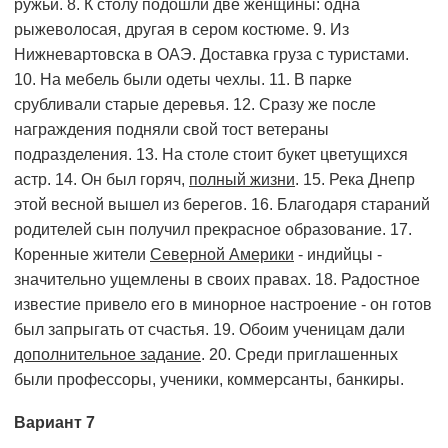
ружьи. 8. К столу подошли две женщины: одна
рыжеволосая, другая в сером костюме. 9. Из
Нижневартовска в ОАЭ. Доставка груза с туристами.
10. На мебель были одеты чехлы. 11. В парке
срубливали старые деревья. 12. Сразу же после
награждения подняли свой тост ветераны
подразделения. 13. На столе стоит букет цветущихся
астр. 14. Он был горяч,
полный жизни
. 15. Река Днепр
этой весной вышел из берегов. 16. Бла­годаря стараний
родителей сын получил прекрасное образование. 17.
Коренные жители
Северной Америки
- индийцы -
значительно ущемлены в своих правах. 18. Радостное
известие привело его в минорное настроение - он готов
был запрыгать от счастья. 19. Обоим ученицам дали
дополнительное задание
. 20. Среди приглашенных
были профессоры, ученики, коммерсанты, банкиры.
Вариант 7