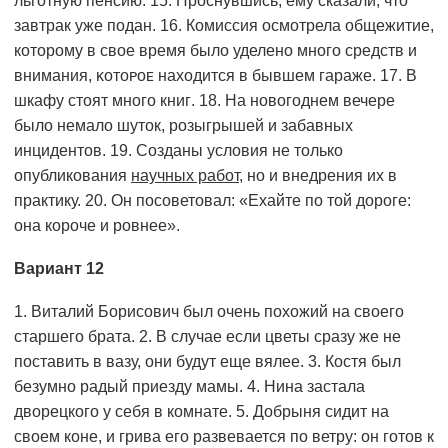
льготную пенсию. 15. Проснувшись, ему сказали, что
завтрак уже подан. 16. Комиссия осмотрела общежитие,
которому в свое время было уделено много средств и
внимания, ĸᴏᴛᴏᴩᴏᴇ находится в бывшем гараже. 17. В
шкафу стоят много книᴦ. 18. На новогоднем вечере
было немало шуток, розыгрышей и забавных
инцидентов. 19. Созданы условия не только
опубликования
научных работ
, но и внедрения их в
практику. 20. Он посоветовал: «Ехайте по той дороге:
она короче и ровнее».
Вариант 12
1. Виталий Борисович был очень похожий на своего
старшего брата. 2. В случае если цветы сразу же не
поставить в вазу, они будут еще вялее. 3. Костя был
безумно радый приезду мамы. 4. Нина застала
дворецкого у себя в комнате. 5. Добрыня сидит на
своем коне, и грива его развевается по ветру: он готов к