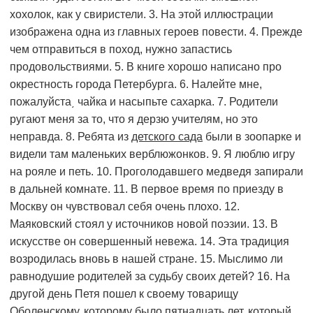
хохолок, как у свиристели. 3. На этой иллюстрации
изображена одна из главных героев повести. 4. Прежде
чем отправиться в поход, нужно запастись
продовольствиями. 5. В книге хорошо написано про
окрестность города Петербурга. 6. Налейте мне,
пожалуйста͵ чайка и насыпьте сахарка. 7. Родители
ругают меня за то, что я дерзю учителям, но это
неправда. 8. Ребята из
детского сада
были в зоопарке и
видели там маленьких верблюжонков. 9. Я люблю игру
на рояле и петь. 10. Проголодавшего медведя запирали
в дальней комнате. 11. В пер­вое время по приезду в
Москву он чувствовал себя очень плохо. 12.
Маяковский стоял у источников новой поэзии. 13. В
искусстве он совершенный невежа. 14. Эта традиция
возродилась вновь в нашей стране. 15. Мыслимо ли
равнодушие родителей за судьбу своих детей? 16. На
другой день Петя пошел к своему товарищу
Оболенскому, которому было пятнадцать лет, который