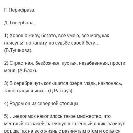
Г. Перифраза.
Д. Гипербола.
1) Хорошо живу, богато, все умею, все могу, как
плясунья по канату, по судьбе своей бегу…
(В.Тушнова).
2) Страстная, безбожная, пустая, незабвенная, прости
меня. (А.Блок).
3) В серебре чуть колышется озера гладь, наклонясь,
зашепталися ивы…(Д.Ратгауз).
4) Родом он из северной столицы.
5) …недоимок накопилось такое множество, что
местный казначей, заглянув в казенный ящик, разинул
рот, да так на всю жизнь с разинутым ртом и остался