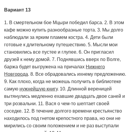
Вариант 13
1. В смертельном бое Мцыри победил барса. 2. В этом
кафе можно купить разнообразные торта. 3. Мы долго
наблюдали за ярким пламем костра. 4. Дети были
готовые к длительному путешествию. 5. Мысли мои
становились все пустее и глупее. 6. Он пригласил
друзей к нему домой. 7. Поднявшись вверх по Волге,
баржа будет выгружена на причалах
Нижнего
Новгорода
. 8. Все обрадовались ихнему предложению.
9. Как плохо, когда не можешь получить в библиотеке
самую
нужнейшую книгу
. 10. Длин­ной вереницей
вытянулись медленно ехавшие двадцать двое саней и
три розвальни. 11. Вася о чем-то шептает своей
соседке. 12. В течение долгого времени крестьянство
находилось под гнетом крепостного права, но они не
мирились со своим положением и не раз выступали