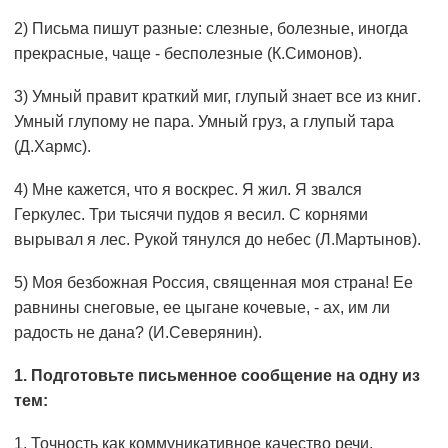
2) Письма пишут разные: слезные, болезные, иногда
прекрасные, чаще - бесполезные (К.Симонов).
3) Умный правит краткий миг, глупый знает все из книᴦ.
Умный глупому не пара. Умный груз, а глупый тара
(Д.Хармс).
4) Мне кажется, что я воскрес. Я жил. Я звался
Геркулес. Три тысячи пудов я весил. С корнями
вырывал я лес. Рукой тянулся до небес (Л.Мартынов).
5) Моя безбожная Россия, священная моя страна! Ее
равнины снеговые, ее цыгане кочевые, - ах, им ли
радость не дана? (И.Северянин).
1. Подготовьте письменное сообщение на одну из
тем:
1. Точность как
коммуникативное качество
речи.