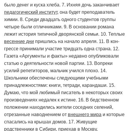
было денег и куска хлеба. 7. Ихняя дочь заканчивает
педагогический институт
, она будет преподаватель
химии. 8. Среди двадцать одного студентов группы
четыре были отличниками. 9. В основании романа
лежит история типичной дворянской семьи. 10. Теплые
весенние дни
пришлись на начало апреля. 11. В кон­
грессе принимали участие тридцать одна страна. 12.
Газета «Аргументы и факты» недавно опубликовали
статью о деятельности новой партии. 13. Вопреки
усилий репетиторов, мальчик учился плохо. 14.
Школьники обеспечены следующими учебными
принадлежностями: книги, тетради, карандаши. 15.
Думаю, что мой любимый писатель в некоторых своих
произведениях недалек к истине. 16. В бедственном
положении находились жители соседних селений,
отрезанные наводнением от
внешнего мира
и которые
спасались на крышах домов. 17. Живущие
родственники в Сибири, приехав в Москву,