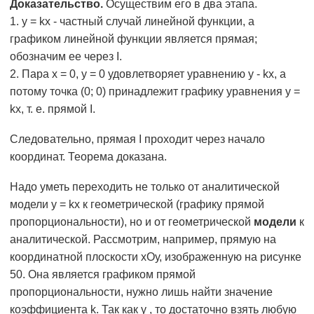
Доказательство.
Осуществим его в два этапа.
1. у = kx - частный случай линейной функции, а
графиком линейной функции является прямая;
обозначим ее через I.
2. Пара х = 0, у = 0 удовлетворяет уравнению у - kx, а
потому точка (0; 0) принадлежит графику уравнения у =
kx, т. е. прямой I.
Следовательно, прямая I проходит через начало
координат. Теорема доказана.
Надо уметь переходить не только от аналитической
модели у = kx к геометрической (графику прямой
пропорциональности), но и от геометрической
модели
к
аналитической. Рассмотрим, например, прямую на
координатной плоскости хОу, изображенную на рисунке
50. Она является графиком прямой
пропорциональности, нужно лишь найти значение
коэффициента k. Так как у , то достаточно взять любую