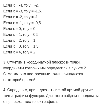
Если х = -4, то у = -2.
Если х = -3, то у = -1,5.
Если х = -2, то у = -1.
Если х = -1, то у = -0,5.
Если х = 0, то у = 0.
Если х = 1, то у = 0,5.
Если х = 2, то у = 1.
Если х = 3, то у = 1,5.
Если х = 4, то у = 2.
3.
Отметим в координатной плоскости точки,
координаты которых мы определили в пункте 2.
Отметим, что построенные точки принадлежат
некоторой прямой.
4.
Определим, принадлежат ли этой прямой другие
точки графика функции. Для этого найдем координаты
еще нескольких точек графика.