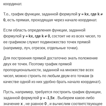
координат.
Т.о., график функции, заданной формулой
у = kх, где k ≠
0,
есть прямая, проходящая через начало координат.
Если область определения функции, заданной
формулой
у = kх, где k ≠ 0,
состоит не из всех чисел, то
ее графиком служит подмножество точек прямой
(например, луч, отрезок, отдельные точки).
Для построения прямой достаточно знать положение
двух ее точек. Поэтому график прямой
пропорциональности, заданной на множестве всех
чисел, можно строить по любым двум его точкам (в
качестве одной из них удобно брать начало координат).
Пусть, например, требуется построить график функции,
заданной формулой
у = -1,5х
. Выберем какое-либо
значение
х
, не равное
0
, и вычислим соответствующее