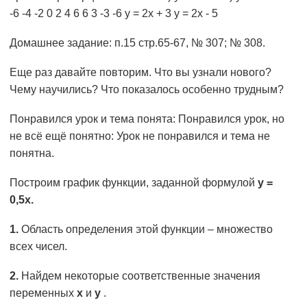
-6 -4 -2 0 2 4 6 6 3 -3 -6 у = 2х + 3 у = 2х - 5
Домашнее задание: п.15 стр.65-67, № 307; № 308.
Еще раз давайте повторим. Что вы узнали нового?
Чему научились? Что показалось особенно трудным?
Понравился урок и тема понята: Понравился урок, но
не всё ещё понятно: Урок не понравился и тема не
понятна.
Построим график функции, заданной формулой
у =
0,5х.
1.
Область определения этой функции – множество
всех чисел.
2.
Найдем некоторые соответственные значения
переменных
х
и
у
.