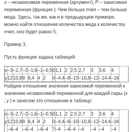
х
– независимая переменная (аргумент),
Р
– зависимая
переменная (функция ). Чем больше пчел – тем больше
меда. Здесь, так же, как и в предыдущем примере,
можно найти отношение количества меда к количеству
пчел, оно будет равно 5.
Пример 3.
Пусть функция задана таблицей:
х
–3
–2,7
–2
–1,6
–1
–0,5
0
1,1
2
2,5
2,7
3
3,6
4
у
12
10,8
8
6,4
4
2
0
–4,4
–8
–10
–10,8
–12
–14,4
–16
Найдем отношение значения зависимой переменной к
значению независимой переменной для каждой пары (
х
;
у
) и занесем это отношение в таблицу:
х
–3
–2,7
–2
–1,6
–1
–0,5
0
1,1
2
2,5
2,7
3
3,6
4
у
12
10,8
8
6,4
4
2
0
–4,4
–8
–10
–10,8
–12
–14,4
–16
–4
–4
–4
–4
–4
–4
?
–4
–4
–4
–4
–4
–4
–4