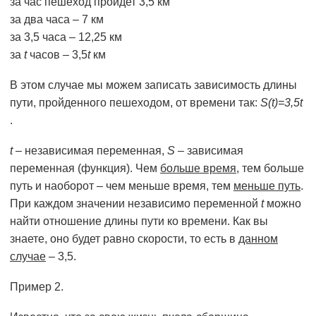
за час пешеход пройдет 3,5 км
за два часа – 7 км
за 3,5 часа – 12,25 км
за
t
часов – 3,5
t
км
В этом случае мы можем записать зависимость длины
пути, пройденного пешеходом, от времени так:
S(t)=3,5t
.
t
– независимая переменная,
S
– зависимая
переменная (функция). Чем
больше время
, тем больше
путь и наоборот – чем меньше время, тем
меньше путь
.
При каждом значении независимо переменной
t
можно
найти отношение длины пути ко времени. Как вы
знаете, оно будет равно скорости, то есть в
данном
случае
– 3,5.
Пример 2.