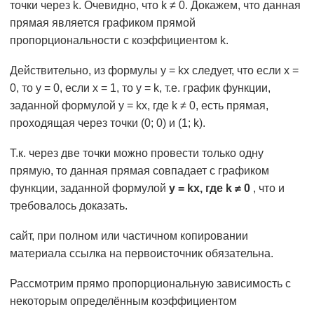
точки через k. Очевидно, что k ≠ 0. Докажем, что данная
прямая является графиком прямой
пропорциональности с коэффициентом k.
Действительно, из формулы у = kх следует, что если х =
0, то у = 0, если х = 1, то у = k, т.е. график функции,
заданной формулой у = kх, где k ≠ 0, есть прямая,
проходящая через точки (0; 0) и (1; k).
Т.к. через две точки можно провести только одну
прямую, то данная прямая совпадает с графиком
функции, заданной формулой
у = kх, где k ≠ 0
, что и
требовалось доказать.
сайт, при полном или частичном копировании
материала ссылка на первоисточник обязательна.
Рассмотрим прямо пропорциональную зависимость с
некоторым определённым коэффициентом