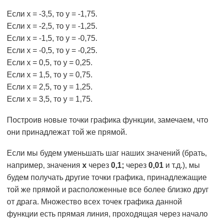
Если х = -3,5, то у = -1,75.
Если х = -2,5, то у = -1,25.
Если х = -1,5, то у = -0,75.
Если х = -0,5, то у = -0,25.
Если х = 0,5, то у = 0,25.
Если х = 1,5, то у = 0,75.
Если х = 2,5, то у = 1,25.
Если х = 3,5, то у = 1,75.
Построив новые точки графика функции, замечаем, что
они принадлежат той же прямой.
Если мы будем уменьшать шаг наших значений (брать,
например, значения
х
через
0,1;
через
0,01
и т.д.), мы
будем получать другие точки графика, принадлежащие
той же прямой и расположенные все более близко друг
от драга. Множество всех точек графика данной
функции есть прямая линия, проходящая через начало