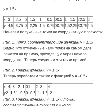
у
= 1,5
х
х
–3
–2,5
–2
–1,5
–1
–0,5
0
0,5
1
1,5
2
2,5
3
у
–4,5
–3,75
–3
–2,25
–1,5
–0,75
0
0,75
1,5
2,25
3
3,75
4,5
Нанесем полученные точки на координатную плоскость:
Рис. 1. Точки, соответствующие функции
у
= 1,5
х
Видно, что отмеченные нами точки на самом деле
ложатся на прямую, проходящую через
начало
координат
. Теперь соединим эти точки прямой.
Рис. 2. График функции
у
= 1,5
х
Теперь поработаем так же с функцией
у
= –0,5
х
.
х
–4
–3
–2
–1
0
1
2
3
4
у
2
1,5
1
0,5
0
–0,5
–1
–1,5
–2
Рис. 3. График функции у = 1,5х и точки,
соответствующие функции у = –0,5х