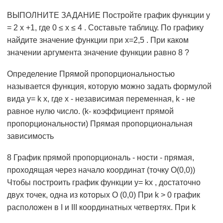
ВЫПОЛНИТЕ ЗАДАНИЕ Постройте график функции y
= 2 x +1, где 0 ≤ х ≤ 4 . Составьте таблицу. По графику
найдите значение функции при х=2,5 . При каком
значении аргумента значение функции равно 8 ?
Определение Прямой пропорциональностью
называется функция, которую можно задать формулой
вида у= k х, где х - независимая переменная, k - не
равное нулю число. (k- коэффициент прямой
пропорциональности) Прямая пропорциональная
зависимость
8 График прямой пропорциональ - ности - прямая,
проходящая через начало координат (точку О(0,0))
Чтобы построить график функции y= kx , достаточно
двух точек, одна из которых О (0,0) При k > 0 график
расположен в I и III координатных четвертях. При k