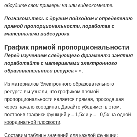
обсудите свои примеры на или видеокомнате.
Познакомьтесь с другим подходом к определению
прямой пропорциональности, поработав с
материалами видеоурока
График прямой пропорциональности
Перед изучением следующего фрагмента занятия
поработайте с материалами электронного
образовательного ресурса
« ».
Из материалов Электронного образовательного
ресурса вы узнали, что графиком прямой
пропорциональности является прямая, проходящая
через начало координат. Давайте убедимся в этом,
построив графики функций
у
= 1,5
х
и
у
= –0,5
х
на одной
координатной плоскости
.
Составим таблицу значений для каждой функции: