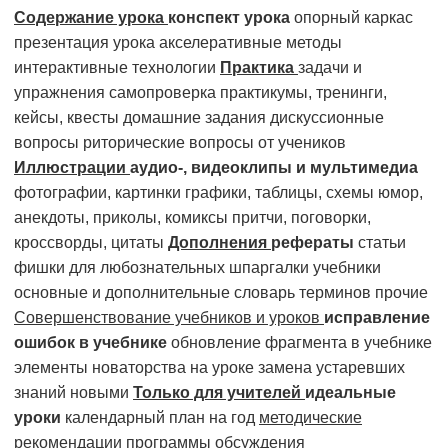
Содержание урока
конспект урока
опорный каркас
презентация урока акселеративные методы
интерактивные технологии
Практика
задачи и
упражнения самопроверка практикумы, тренинги,
кейсы, квесты домашние задания дискуссионные
вопросы риторические вопросы от учеников
Иллюстрации
аудио-, видеоклипы и мультимедиа
фотографии, картинки графики, таблицы, схемы юмор,
анекдоты, приколы, комиксы притчи, поговорки,
кроссворды, цитаты
Дополнения
рефераты
статьи
фишки для любознательных шпаргалки учебники
основные и дополнительные словарь терминов прочие
Совершенствование учебников и уроков
исправление
ошибок в учебнике
обновление фрагмента в учебнике
элементы новаторства на уроке замена устаревших
знаний новыми
Только для учителей
идеальные
уроки
календарный план на год
методические
рекомендации
программы обсуждения