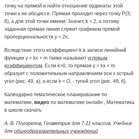
точку на прямой и найти отношение ординаты этой
точки к ее абсциссе. Прямая проходит через точку Р(3;
6), а для этой точки имеем: Значит, k = 2, а потому
заданная прямая линия служит графиком прямой
пропорциональности у = 2х.
Вследствие этого коэффициент k в записи линейной
функции у = kx + m также называют
угловым
коэффициентом
. Если k>0, то прямая у = kx + m
образует с положительным направлением оси х острый
угол (рис. 49, а), а если k < О, - тупой угол (рис. 49, б).
Календарно-тематическое планирование по
математике,
видео
по математике онлайн , Математика
в школе скачать
А. В. Погорелов, Геометрия для 7-11 классов, Учебник
для
общеобразовательных учреждений