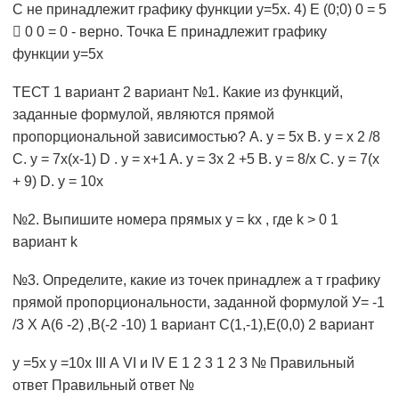
С не принадлежит графику функции у=5х. 4) Е (0;0) 0 = 5
 0 0 = 0 - верно. Точка Е принадлежит графику
функции у=5х
ТЕСТ 1 вариант 2 вариант №1. Какие из функций,
заданные формулой, являются прямой
пропорциональной зависимостью? А. y = 5x В. y = x 2 /8
C. y = 7x(x-1) D . y = x+1 A. y = 3x 2 +5 B. y = 8/x C. y = 7(x
+ 9) D. y = 10x
№2. Выпишите номера прямых y = kx , где k > 0 1
вариант k
№3. Определите, какие из точек принадлеж a т графику
прямой пропорциональности, заданной формулой У= -1
/3 Х А(6 -2) ,В(-2 -10) 1 вариант С(1,-1),Е(0,0) 2 вариант
y =5x y =10x III А VI и IV E 1 2 3 1 2 3 № Правильный
ответ Правильный ответ №