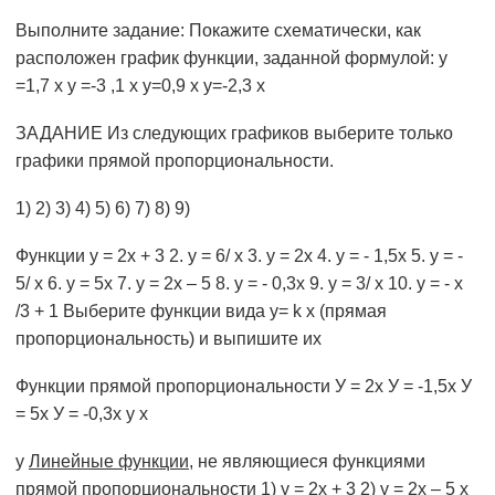
Выполните задание: Покажите схематически, как
расположен график функции, заданной формулой: y
=1,7 x у =-3 ,1 х у=0,9 х у=-2,3 х
ЗАДАНИЕ Из следующих графиков выберите только
графики прямой пропорциональности.
1) 2) 3) 4) 5) 6) 7) 8) 9)
Функции у = 2х + 3 2. у = 6/ х 3. у = 2х 4. у = - 1,5х 5. у = -
5/ х 6. у = 5х 7. у = 2х – 5 8. у = - 0,3х 9. у = 3/ х 10. у = - х
/3 + 1 Выберите функции вида у= k х (прямая
пропорциональность) и выпишите их
Функции прямой пропорциональности У = 2х У = -1,5х У
= 5х У = -0,3х у х
у
Линейные функции
, не являющиеся функциями
прямой пропорциональности 1) у = 2х + 3 2) у = 2х – 5 х