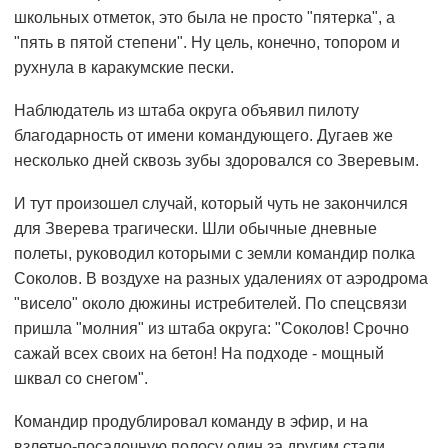
школьных отметок, это была не просто "пятерка", а
"пять в пятой степени". Ну цель, конечно, топором и
рухнула в каракумские пески.
Наблюдатель из штаба округа объявил пилоту
благодарность от имени командующего. Дугаев же
несколько дней сквозь зубы здоровался со Зверевым.
И тут произошел случай, который чуть не закончился
для Зверева трагически. Шли обычные дневные
полеты, руководил которыми с земли командир полка
Соколов. В воздухе на разных удалениях от аэродрома
"висело" около дюжины истребителей. По спецсвязи
пришла "молния" из штаба округа: "Соколов! Срочно
сажай всех своих на бетон! На подходе - мощный
шквал со снегом".
Командир продублировал команду в эфир, и на
взлетно-посадочную полосу один за другим стали