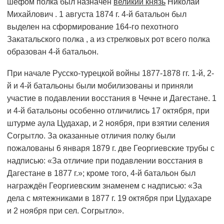
шефом полка был назначен
великий князь
Николай
Михайлович . 1 августа 1874 г. 4-й батальон был
выделен на сформирование 164-го пехотного
Закатальского полка , а из стрелковых рот всего полка
образован 4-й батальон.
При начале Русско-турецкой войны 1877-1878 гг. 1-й, 2-
й и 4-й батальоны были мобилизованы и приняли
участие в подавлении восстания в Чечне и Дагестане. 1
и 4-й батальоны особенно отличились 17 октября, при
штурме аула Цудахар, и 2 ноября, при взятии селения
Согрытло. За оказанные отличия полку были
пожалованы 6 января 1879 г. две Георгиевские трубы с
надписью: «За отличие при подавлении восстания в
Дагестане в 1877 г.»; кроме того, 4-й батальон был
награждён Георгиевским знаменем с надписью: «За
дела с мятежниками в 1877 г. 19 октября при Цудахаре
и 2 ноября при сел. Согрытло».