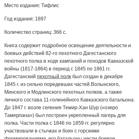
Место издания: Тифлис
Год издания: 1897
Количество страниц: 366 с.
Книга содержит подробное освещение деятельности и
боевых действий 82-го пехотного Дагестанского
пехотного полка в ходе кампаний и походов Кавказской
войны (1817-1864) в период с 1845 по 1861 гг.
Дагестанский
пехотный полк
был создан в декабре
1845 г. из сильно поредевших частей Волынского,
Минского и Модлинского пехотных полков, а также
личного состава 11-голинейного Кавказского батальона.
До 1847 г. возле селения Темир-Хан Шур («озеро
Тамерлана») был построен укрепленный лагерь для
полка. Части полка с 1846 по 1859 гг. регулярно
участвовали в стычках и боях с горскими
формированиями, его батальоны несли боевое