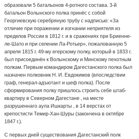
образовали 5 батальонов 4-ротного состава. 3-й
батальон Волынского полка принёс с собой
Георгиевскую серебряную трубу с надписью: «За
отличие при поражении и изгнании неприятеля из
пределов России в 1812 г. и в сражениях при Бриенне-
ле-Шато и при селении Ла-Ротьер», пожалованную 5
апреля 1815 г. 49-му егерскому полку, который в 1833 г.
был присоединён к Волынскому и Минскому пехотным
полкам. Первым командиром Дагестанского полка был
назначен полковник Н. И. Евдокимов (впоследствии
граф, генерал-адъютант и шеф полка). После
сформирования полку пришлось строить себе штаб-
квартиру в Северном Дагестане , на месте
разрушеннаго аула Ишкарты , в 14 верстах от
крепостисти Темир-Хан-Шуры (закончена в октябре
1847 г.).
С первых дней существования Дагестанский полк