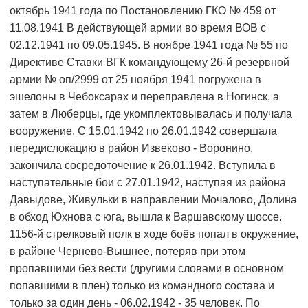
октябрь 1941 года по Постановлению ГКО № 459 от
11.08.1941 В действующей армии во время ВОВ с
02.12.1941 по 09.05.1945. В ноябре 1941 года № 55 по
Директиве Ставки ВГК командующему 26-й резервной
армии № оп/2999 от 25 ноября 1941 погружена в
эшелоны в Чебоксарах и переправлена в Ногинск, а
затем в Люберцы, где укомплектовывалась и получала
вооружение. C 15.01.1942 по 26.01.1942 совершала
передислокацию в район Извеково - Воронино,
закончила сосредоточение к 26.01.1942. Вступила в
наступательные бои с 27.01.1942, наступая из района
Давыдове, Живульки в направлении Мочалово, Долина
в обход Юхнова с юга, вышла к Варшавскому шоссе.
1156-й
стрелковый полк
в ходе боёв попал в окружение,
в районе Чернево-Вышнее, потеряв при этом
пропавшими без вести (другими словами в основном
попавшими в плен) только из командного состава и
только за один день - 06.02.1942 - 35 человек. По