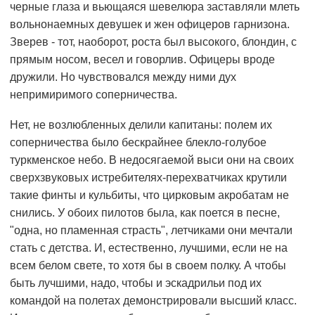
черные глаза и вьющаяся шевелюра заставляли млеть
вольнонаемных девушек и жен офицеров гарнизона.
Зверев - тот, наоборот, роста был высокого, блондин, с
прямым носом, весел и говорлив. Офицеры вроде
дружили. Но чувствовался между ними дух
непримиримого соперничества.
Нет, не возлюбленных делили капитаны: полем их
соперничества было бескрайнее блекло-голубое
туркменское небо. В недосягаемой выси они на своих
сверхзвуковых истребителях-перехватчиках крутили
такие финты и кульбиты, что цирковым акробатам не
снились. У обоих пилотов была, как поется в песне,
"одна, но пламенная страсть", летчиками они мечтали
стать с детства. И, естественно, лучшими, если не на
всем белом свете, то хотя бы в своем полку. А чтобы
быть лучшими, надо, чтобы и эскадрильи под их
командой на полетах демонстрировали высший класс.