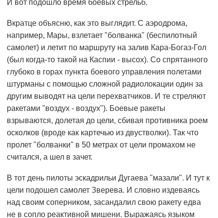
И вот подошло время боевых стрельб.
Вкратце объясню, как это выглядит. С аэродрома,
например, Мары, взлетает "болванка" (беспилотный
самолет) и летит по маршруту на залив Кара-Богаз-Гол
(был когда-то такой на Каспии - высох). Со спрятанного
глубоко в горах пункта боевого управления полетами
штурманы с помощью сложной радиолокации один за
другим выводят на цели перехватчиков. И те стреляют
ракетами "воздух - воздух"). Боевые ракеты
взрываются, долетая до цели, сбивая противника роем
осколков (вроде как картечью из двустволки). Так что
пролет "болванки" в 50 метрах от цели промахом не
считался, а шел в зачет.
В тот день пилоты эскадрильи Дугаева "мазали". И тут к
цели подошел самолет Зверева. И словно издеваясь
над своим соперником, засандалил свою ракету едва
не в сопло реактивной мишени. Выражаясь языком