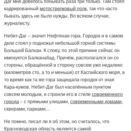
Даг мне довелось побывать раза три только. Там стоял
кадрированный
мотострелковый полк
, так что часто
бывать здесь не было нужды. Во всяком случае,
журналисту.
Небит-Даг – значит Нефтяная гора. Городок и в самом
деле стоял у подножья небольшой горной системы
Большой Балхан. К слову, по этой причине сейчас он
именуется Балканабад. Причём, располагался он со
стороны, обращённой в сторону совсем уже недалеко
(километров сто, а то и меньше) от Каспийского моря, в
то время как та же гора защищала городок от зная
Кара-кумов. Небит-Даг был населённым пунктом
совсем молодым, и строили его в стиле
современного
города
– с прямыми улицами,
современными домами
,
скверами, парками…
Не помню, писал ли я об этом, но считалось, что
Красноводская область является самой