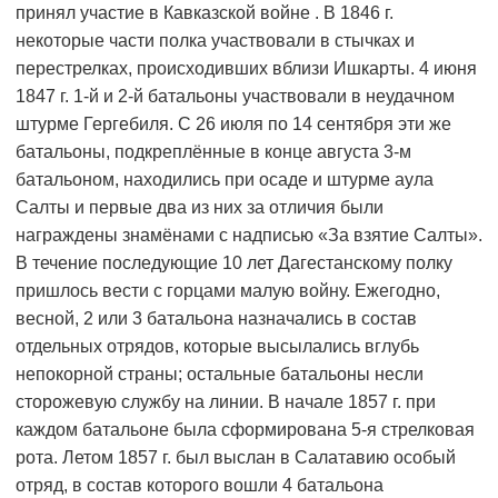
принял участие в Кавказской войне . В 1846 г.
некоторые части полка участвовали в стычках и
перестрелках, происходивших вблизи Ишкарты. 4 июня
1847 г. 1-й и 2-й батальоны участвовали в неудачном
штурме Гергебиля. С 26 июля по 14 сентября эти же
батальоны, подкреплённые в конце августа 3-м
батальоном, находились при осаде и штурме аула
Салты и первые два из них за отличия были
награждены знамёнами с надписью «За взятие Салты».
В течение последующие 10 лет Дагестанскому полку
пришлось вести с горцами малую войну. Ежегодно,
весной, 2 или 3 батальона назначались в состав
отдельных отрядов, которые высылались вглубь
непокорной страны; остальные батальоны несли
сторожевую службу на линии. В начале 1857 г. при
каждом батальоне была сформирована 5-я стрелковая
рота. Летом 1857 г. был выслан в Салатавию особый
отряд, в состав которого вошли 4 батальона