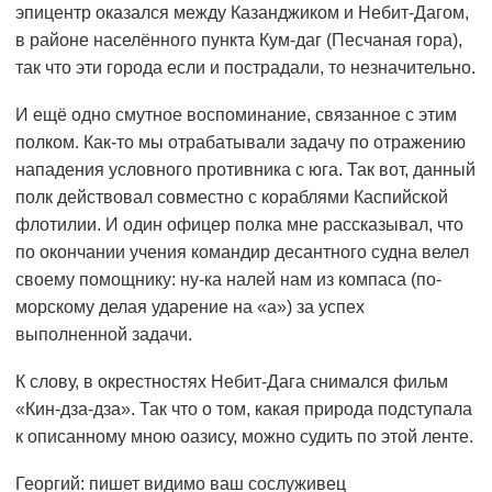
эпицентр оказался между Казанджиком и Небит-Дагом,
в районе населённого пункта Кум-даг (Песчаная гора),
так что эти города если и пострадали, то незначительно.
И ещё одно смутное воспоминание, связанное с этим
полком. Как-то мы отрабатывали задачу по отражению
нападения условного противника с юга. Так вот, данный
полк действовал совместно с кораблями Каспийской
флотилии. И один офицер полка мне рассказывал, что
по окончании учения командир десантного судна велел
своему помощнику: ну-ка налей нам из компаса (по-
морскому делая ударение на «а») за успех
выполненной задачи.
К слову, в окрестностях Небит-Дага снимался фильм
«Кин-дза-дза». Так что о том, какая природа подступала
к описанному мною оазису, можно судить по этой ленте.
Георгий: пишет видимо ваш сослуживец