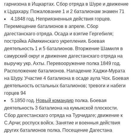
гарнизона в Ищкартах. Сбор отряда в Шуре и движение
к Цудахару. Пожалование 1 и 2 баталионам знамен
71
4.1848 год. Неприязненныя действия горцев.
Перемещение баталионов в апреле. Сбор
дагестанскаго отряда. Осада и взятие Гергебиля;
постройка Аймякинскаго укрепления. Боевая
деятельность 1 и 5 баталионов. Вторжение Шамиля в
самурский округ и движение дагестанскаго отряда на
выручку укр. Ахты. Перевооружение полка 1849 год.
Расположение баталионов. Нападение Хаджи-Мурата
на Шуру. Участие 4 баталиона в осаде аула Чох. Боевая
деятельность остальных баталионов; тревоги и набеги
горцев
94
5.1850 год.
Новый командир
полка. Боевая
деятельность 3 баталиона на кумыкской плоскости.
Сбор дагестанскаго отряда на Турчидаге; движение к
С.Арчи; роспуск войск. Занятие и военныя действия
других баталионов полка. Посещение Дагестана