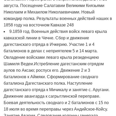
августа. Посещение Салатавии Великими Князьями
Николаем и Михаилом Николаевичами. Новый
командир полка. Результаты военных действий наших в
1858 году на восточном Кавказе
248
9.1859 год. Военныя действия войск леваго крыла
кавказской линии в Чечне. Сбор и движение
дагестанскаго отряда в Ичкерию. Участие 1 и 4
баталионов в делах с неприятелем 5 и 14 марта.
Овладение войсками леваго крыла резиденциею
Шамиля Ведеи.Истребление дагестанским отрядом
аулов по Аксаю; роспуск его. Движение 2 и 3
баталионов к Аймяки. Сформирование своднаго
баталиона Дагестанскаго полка. Наступление
дагестанскаго отряда к Мичикалу и занятие с. Аругани.
Движение авангарда к сагрытлинской переправе.
Боевая деятельность своднаго и 2 баталионов с 15 по
18 июля во время переправы через Андийское-Койсу.
Занятие Аварии. Следование колонны генерала