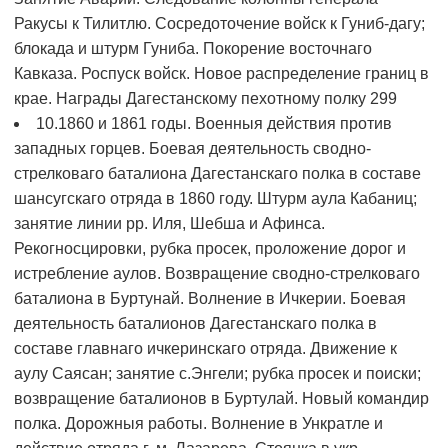
Ракусы к Тилитлю. Сосредоточение войск к Гуниб-дагу;
блокада и штурм Гуниба. Покорение восточнаго
Кавказа. Роспуск войск. Новое распределение границ в
крае. Награды Дагестанскому пехотному полку
299
10.1860 и 1861 годы. Военныя действия против
западных горцев. Боевая деятельность сводно-
стрелковаго баталиона Дагестанскаго полка в составе
шансугскаго отряда в 1860 году. Штурм аула Кабаниц;
занятие линии рр. Иля, Шебша и Афинса.
Рекогносцировки, рубка просек, проложение дорог и
истребление аулов. Возвращение сводно-стрелковаго
баталиона в Буртунай. Волнение в Ичкерии. Боевая
деятельность баталионов Дагестанскаго полка в
составе главнаго ичкеринскаго отряда. Движение к
аулу Саясан; занятие с.Энгели; рубка просек и поиски;
возвращение баталионов в Буртулай. Новый командир
полка. Дорожныя работы. Волнение в Ункратле и