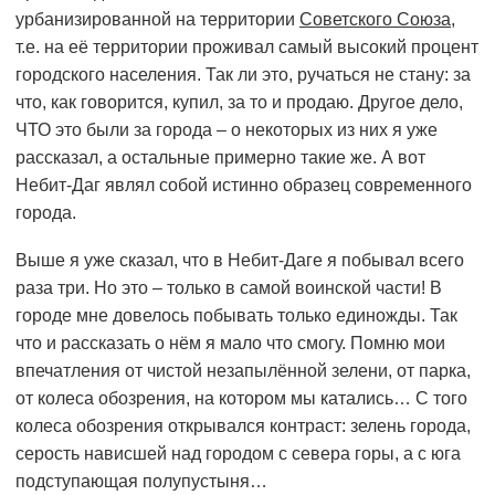
урбанизированной на территории
Советского Союза
,
т.е. на её территории проживал самый высокий процент
городского населения. Так ли это, ручаться не стану: за
что, как говорится, купил, за то и продаю. Другое дело,
ЧТО это были за города – о некоторых из них я уже
рассказал, а остальные примерно такие же. А вот
Небит-Даг являл собой истинно образец современного
города.
Выше я уже сказал, что в Небит-Даге я побывал всего
раза три. Но это – только в самой воинской части! В
городе мне довелось побывать только единожды. Так
что и рассказать о нём я мало что смогу. Помню мои
впечатления от чистой незапылённой зелени, от парка,
от колеса обозрения, на котором мы катались… С того
колеса обозрения открывался контраст: зелень города,
серость нависшей над городом с севера горы, а с юга
подступающая полупустыня…