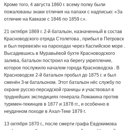
Кроме того, 4 августа 1860 г. всему полку были
пожалованы знаки отличия на папахи с надписью: «За
отличие на Кавказе с 1846 по 1859 г.».
21 октября 1869 г. 2-й батальон, назначенный в состав
Красноводского отряда Столетова , прибыл в Петровск
и был перевезён на пароходах через Каспийское море .
Высадившись в Муравьёвой бухте Красноводского
залива, батальон построил на берегу укрепление,
которое послужило началом города Красноводска . В
Красноводске 2-й батальон пробыл до 1875 г. и был
сменён 3-м батальоном. Этот батальон нёс службу по
охране русско-персидской границы и участвовал в
труднейших экспедициях генерала Ломакина против
туркмен-текинцев в 1877 и 1878 гг., и особенно в
неудачном походе в Ахал-Теке 1879 г.
13 октября 1870 г., после смерти графа Евдокимова