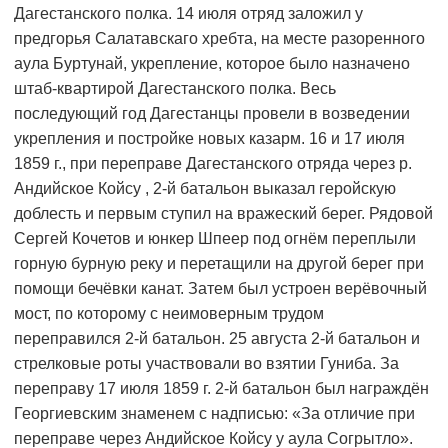
Дагестанского полка. 14 июля отряд заложил у
предгорья Салатавскаго хребта, на месте разоренного
аула Буртунай, укрепление, которое было назначено
штаб-квартирой Дагестанского полка. Весь
последующий год Дагестанцы провели в возведении
укрепления и постройке новых казарм. 16 и 17 июля
1859 г., при переправе Дагестанского отряда через р.
Андийское Койсу , 2-й батальон выказал геройскую
доблесть и первым ступил на вражеский берег. Рядовой
Сергей Кочетов и юнкер Шпеер под огнём переплыли
горную бурную реку и перетащили на другой берег при
помощи бечёвки канат. Затем был устроен верёвочный
мост, по которому с неимоверным трудом
переправился 2-й батальон. 25 августа 2-й батальон и
стрелковые роты участвовали во взятии Гуниба. За
переправу 17 июля 1859 г. 2-й батальон был награждён
Георгиевским знаменем с надписью: «За отличие при
переправе через Андийское Койсу у аула Согрытло».