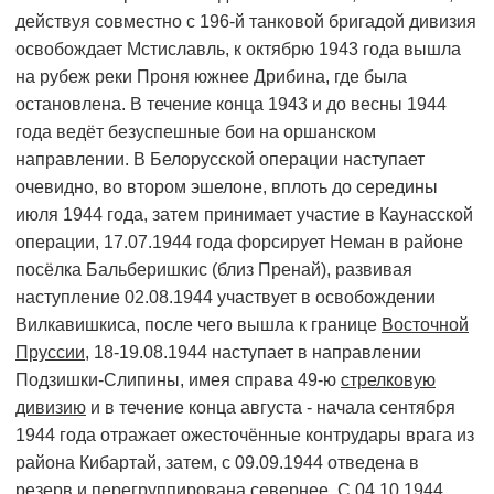
действуя совместно с 196-й танковой бригадой дивизия
освобождает Мстиславль, к октябрю 1943 года вышла
на рубеж реки Проня южнее Дрибина, где была
остановлена. В течение конца 1943 и до весны 1944
года ведёт безуспешные бои на оршанском
направлении. В Белорусской операции наступает
очевидно, во втором эшелоне, вплоть до середины
июля 1944 года, затем принимает участие в Каунасской
операции, 17.07.1944 года форсирует Неман в районе
посёлка Бальберишкис (близ Пренай), развивая
наступление 02.08.1944 участвует в освобождении
Вилкавишкиса, после чего вышла к границе
Восточной
Пруссии
, 18-19.08.1944 наступает в направлении
Подзишки-Слипины, имея справа 49-ю
стрелковую
дивизию
и в течение конца августа - начала сентября
1944 года отражает ожесточённые контрудары врага из
района Кибартай, затем, с 09.09.1944 отведена в
резерв и перегруппирована севернее. С 04.10.1944