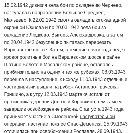
15.02.1942 дивизия вела бои по овладению Чернево,
наступала в направлении Большое Среднее,
Мальцево. К 22.02.1942 смогла овладеть юго-западной
окраиной Юхнова и по 20.03.1942 вела бои за
овладение Людково, Выгорь, Александровка, а затем
по 20.04.1942 безуспешно пыталась перерезать
Варшавское шоссе. Затем, в течение почти года ведёт
кровопролитные бои на Варшавском шоссе в райне
Шатино Болото в Мосальском районе, оставаясь
приблизительно на одних и тех же рубежах. 08.03.1943
перешла в наступление, к исходу 11.03.1943 отдельные
части дивизии вышли на рубеж Астапово-Грачевка-
Гришино, а к утру 12.03.1943 марта очистили от
противника деревни Долгое и Коровкино, тем самым
завершив освобождение района. С августа 1943 года
принимает участие в Смоленской
наступательной
операции
, наступает южнее Спас-Деменска. 25.09.1943
отличилась при освобождении Рославля, 28.09.1943,