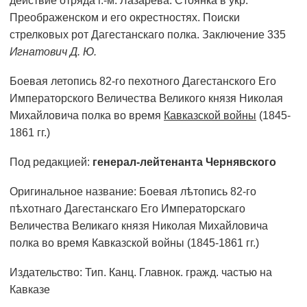
действие отряда г.-м. Лазарева. Стоянка в укр.
Преображенском и его окрестностях. Поиски
стрелковых рот Дагестанскаго полка. Заключение
335
Игнатович Д. Ю.
Боевая летопись 82-го пехотного Дагестанского Его
Императорского Величества Великого князя Николая
Михайловича полка во время
Кавказской войны
(1845-
1861 гг.)
Под редакцией:
генерал-лейтенанта Чернявского
Оригинальное название:
Боевая лѣтопись 82-го
пѣхотнаго Дагестанскаго Его Императорскаго
Величества Великаго князя Николая Михайловича
полка во время Кавказской войны (1845-1861 гг.)
Издательство:
Тип. Канц. Главнок. гражд. частью на
Кавказе