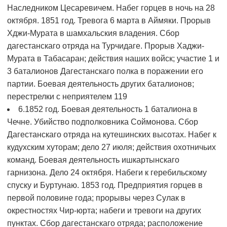
Наследником Цесаревичем. Набег горцев в ночь на 28
октября. 1851 год. Тревога 6 марта в Аймяки. Прорыв
Хджи-Мурата в шамхальския владения. Сбор
дагестанскаго отряда на Турчидаге. Прорыв Хаджи-
Мурата в Табасаран; действия наших войск; участие 1 и
3 баталионов Дагестанскаго полка в поражении его
партии. Боевая деятельность других баталионов;
перестрелки с неприятелем
119
6.1852 год. Боевая деятельность 1 баталиона в
Чечне. Убийство подполковника Соймонова. Сбор
Дагестанскаго отряда на кутешинских высотах. Набег к
кудухским хуторам; дело 27 июля; действия охотничьих
команд. Боевая деятельность ишкартынскаго
гарнизона. Дело 24 октября. Набеги к геребильскому
спуску и Буртунаю. 1853 год. Предприятия горцев в
первой половине года; прорывы через Сулак в
окрестностях Чир-юрта; набеги и тревоги на других
пунктах. Сбор дагестанскаго отряда; расположение