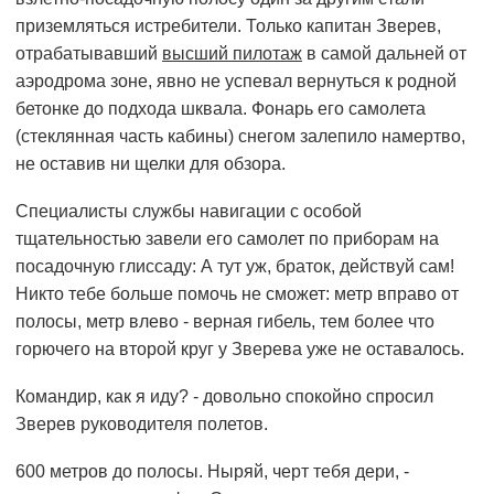
приземляться истребители. Только капитан Зверев,
отрабатывавший
высший пилотаж
в самой дальней от
аэродрома зоне, явно не успевал вернуться к родной
бетонке до подхода шквала. Фонарь его самолета
(стеклянная часть кабины) снегом залепило намертво,
не оставив ни щелки для обзора.
Специалисты службы навигации с особой
тщательностью завели его самолет по приборам на
посадочную глиссаду: А тут уж, браток, действуй сам!
Никто тебе больше помочь не сможет: метр вправо от
полосы, метр влево - верная гибель, тем более что
горючего на второй круг у Зверева уже не оставалось.
Командир, как я иду? - довольно спокойно спросил
Зверев руководителя полетов.
600 метров до полосы. Ныряй, черт тебя дери, -