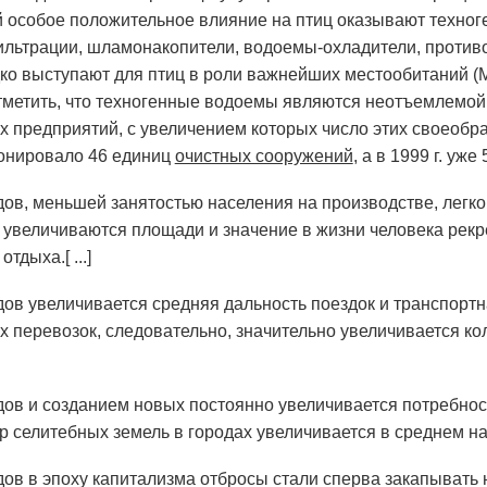
 особое положительное влияние на птиц оказывают техног
льтрации, шламонакопители, водоемы-охладители, противо
ко выступают для птиц в роли важнейших местообитаний (М
метить, что техногенные водоемы являются неотъемлемой 
предприятий, с увеличением которых число этих своеобраз
ионировало 46 единиц
очистных сооружений
, а в 1999 г. уже 56
дов, меньшей занятостью населения на производстве, легко
увеличиваются площади и значение в жизни человека рек
тдыха.[ ...]
дов увеличивается средняя дальность поездок и транспорт
х перевозок, следовательно, значительно увеличивается к
дов и созданием новых постоянно увеличивается потребнос
р селитебных земель в городах увеличивается в среднем на 20
дов в эпоху капитализма отбросы стали сперва закапывать 