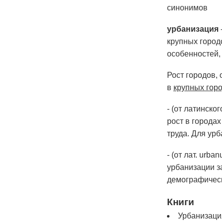
синонимов
урбанизация
крупных городс
особенностей
Рост городов,
в
крупных гор
- (от латинск
рост в города
труда. Для у
- (от лат. ur
урбанизации з
демографичес
Книги
Урбанизация