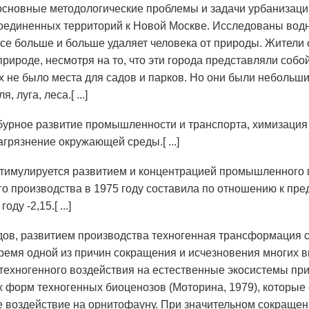
сновные методологические проблемы и задачи урбанизаци
оединенных территорий к Новой Москве. Исследованы вод
все больше и больше удаляет человека от природы. Жители
рироде, несмотря на то, что эти города представляли собо
их не было места для садов и парков. Но они были небольш
, луга, леса.[ ...]
 бурное развитие промышленности и транспорта, химизация
грязнение окружающей среды.[ ...]
стимулируется развитием и концентрацией промышленного 
 производства в 1975 году составила по отношению к пред
оду -2,15.[ ...]
дов, развитием производства техногенная трансформация 
ремя одной из причин сокращения и исчезновения многих ви
техногенного воздействия на естественные экосистемы пр
 форм техногенных биоценозов (Моторина, 1979), которые 
 воздействие на орнитофауну. При значительном сокраще