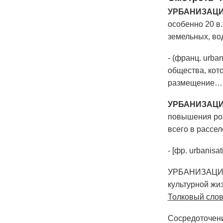
УРБАНИЗАЦ
особенно 20 в
земельных, в
- (франц. urba
общества, кото
размещение
УРБАНИЗАЦ
повышения рол
всего в рассел
- [фр. urbanis
УРБАНИЗАЦИЯ, у
культурной жиз
Толковый сло
Сосредоточени