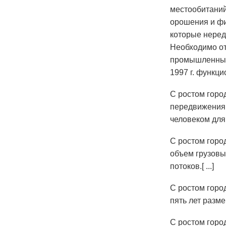
местообитаний
орошения и фи
которые неред
Необходимо от
промышленных 
1997 г. функц
С ростом горо
передвижения 
человеком для о
С ростом горо
объем грузовы
потоков.[ ...]
С ростом горо
пять лет разме
С ростом горо