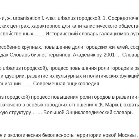
- и, ж. urbanisation f. <лат. urbanus городской. 1. Сосредот
ких центрах, характерное для капиталистического обществен
, свойственных… …
Исторический словарь
галлицизмов рус
 особенно крупных, повышение доли городских жителей, со
одах
Словарь бизнес терминов. Академик.ру. 2001 …
Словар
ого urbanus городской), процесс повышения роли городов в
х индустрии, развитие их культурных и политических функци
рбанизации… …
Современная энциклопедия
banus городской) процесс повышения роли городов в развит
аключено в особых городских отношениях (К. Маркс), охв
кую структуру… …
Большой Энциклопедический словарь
 и экологическая безопасность территории новой Москвы , Р.