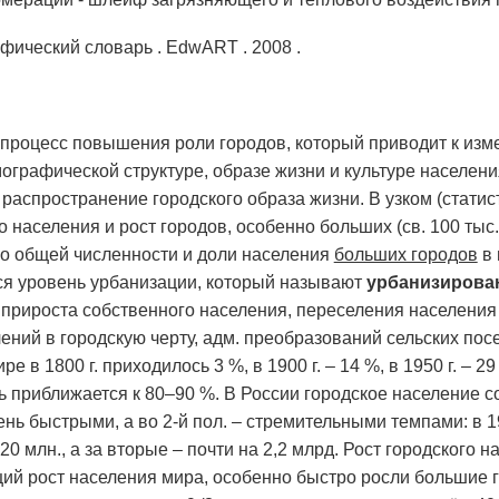
фический словарь . EdwART . 2008 .
процесс повышения роли городов, который приводит к изм
ографической структуре, образе жизни и культуре населен
 распространение городского образа жизни. В узком (стат
о населения и рост городов, особенно больших (св. 100 тыс
го общей численности и доли населения
больших городов
в 
ся уровень урбанизации, который называют
урбанизиров
 прироста собственного населения, переселения населения 
ений в городскую черту, адм. преобразований сельских пос
ре в 1800 г. приходилось 3 %, в 1900 г. – 14 %, в 1950 г. – 2
ь приближается к 80–90 %. В России городское население со
нь быстрыми, а во 2-й пол. – стремительными темпами: в 19
 520 млн., а за вторые – почти на 2,2 млрд. Рост городского
й рост населения мира, особенно быстро росли большие г