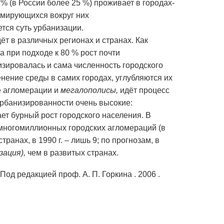
 % (в России более 25 %) проживает в городах-
мирующихся вокруг них
тся суть урбанизации.
ёт в различных регионах и странах. Как
а при подходе к 80 % рост почти
изировалась и сама численность городского
нение среды в самих городах, углубляются их
е агломерации и
мегалополисы,
идёт процесс
рбанизированности очень высокие:
ет бурный рост городского населения. В
многомиллионных городских агломераций (в
ранах, в 1990 г. – лишь 9; по прогнозам, в
зация),
чем в развитых странах.
Под редакцией проф. А. П. Горкина
. 2006 .