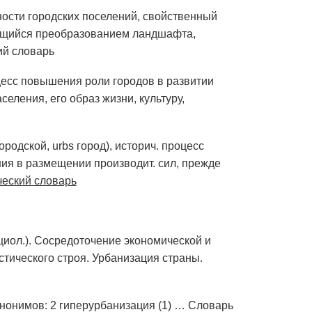
нности городских поселений, свойственный
ающийся преобразованием ландшафта,
ий словарь
процесс повышения роли городов в развитии
еления, его образ жизни, культуру,
 городской, urbs город), историч. процесс
ия в размещении производит. сил, прежде
еский словарь
оциол.). Сосредоточение экономической и
стического строя. Урбанизация страны.
инонимов: 2 гиперурбанизация (1) …
Словарь