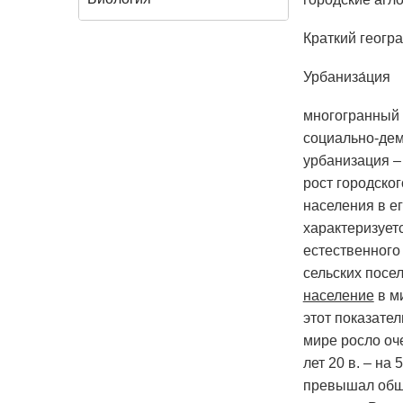
Краткий геогра
Урбаниза́ция
многогранный 
социально-дем
урбанизация –
рост городског
населения в е
характеризует
естественного
сельских посел
население
в ми
этот показател
мире росло оче
лет 20 в. – на
превышал общи