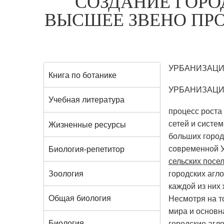
СОЗДАНИЕ ГОРО
ВЫСШЕЕ ЗВЕНО ПР
УРБАНИЗАЦ
Книга по ботанике
УРБАНИЗАЦ
Учебная литература
процесс роста
сетей и систем
Жизненные ресурсы
больших город
современной У
Биология-репетитор
сельских посе
городских агл
Зоология
каждой из них
Общая биология
Несмотря на т
мира и основн
Биология
городские агл