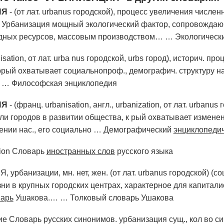
ИЯ
- (от лат. urbanus городской), процесс увеличения числе
. Урбанизация мощный экологический фактор, сопровожд
одных ресурсов, массовым производством… …
Экологическ
nisation, от лат. urba nus городской, urbs город), историч. 
рый охватывает социальнопроф., демографич. структуру нас
… …
Философская энциклопедия
ИЯ
- (франц. urbanisation, англ., urbanization, от лат. urbanus
и городов в развитии общества, к рый охватывает изменен
ении нас., его социально …
Демографический
энциклопедич
ation Словарь
иностранных слов
русского языка
рбанизации, мн. нет, жен. (от лат. urbanus городской) (с
ни в крупных городских центрах, характерное для капитали
варь
Ушакова.… …
Толковый словарь Ушакова
е Словарь русских синонимов. урбанизация сущ., кол во с