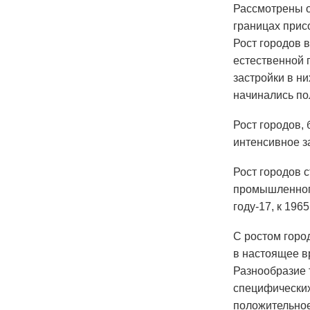
Рассмотрены о
границах прис
Рост городов 
естественной п
застройки в н
начинались поля
Рост городов,
интенсивное за
Рост городов 
промышленного
году-17, к 1965 г
С ростом горо
в настоящее в
Разнообразие 
специфических
положительное