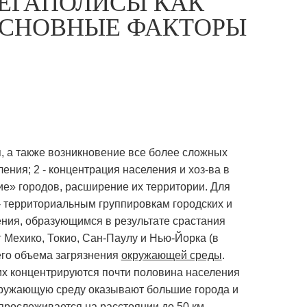
МЕГАПОЛИСЫ КАК
ОСНОВНЫЕ ФАКТОРЫ
, а также возникновение все более сложных
ления; 2 - концентрация населения и хоз-ва в
ие» городов, расширение их территории. Для
- территориальным группировкам городских и
ния, образующимся в результате срастания
 Мехико, Токио, Сан-Паулу и Нью-Йорка (в
щего объема загрязнения
окружающей среды
.
них концентрируются почти половина населения
окружающую среду оказывают большие города и
прослеживается на расстоянии до 50 км.