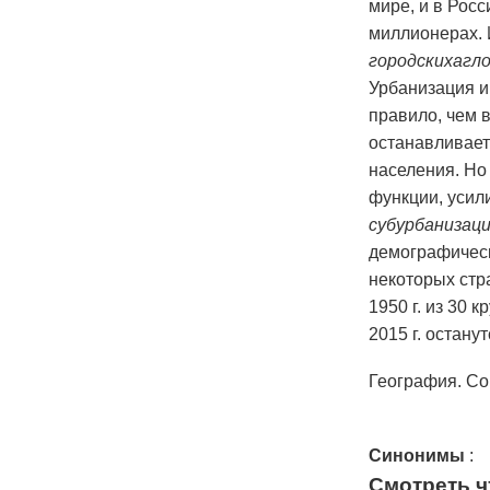
мире, и в Рос
миллионерах. 
городскихагл
Урбанизация и
правило, чем в
останавливает
населения. Но
функции, усил
субурбанизац
демографическ
некоторых стр
1950 г. из 30 
2015 г. остану
География. Со
Синонимы
:
Смотреть ч