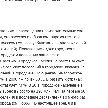
енениям в размещении производительных сил,
ия, его расселении. В самом широком смысле
истическом) смысле урбанизация – опережающий
. жителей). Показателями доли городского
городском населении чаще всего
анностью
. Городское население растёт за счёт
из сельских поселений в городские, включения
елений в городские. По оценкам, на
городское
9 %, в 2000 г. – почти 50 %. В развитых странах
ставляет 73 %. В 20 в. городское население в
 в. оно выросло на 190 млн. чел., за первые 50
 населения в последние десятилетия во много раз
орода (см.
Город
). В настоящее время и в