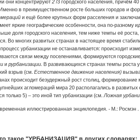
сии они концентрируют
2
/3 городского населения, причём 40
Именно в преимущественном росте больших городов и фор
омераций
и ещё более крупных форм расселения и заключае
меет яркие географические особенности, она по-разному ид
ыше доля городского населения, тем ниже темпы её роста, 
ся. Во многих развитых странах в настоящее время стабил
 процесс урбанизации не останавливается: происходит изме
иваются связи между поселениями, формируются городски
ии
и
рурбанизации.
В развивающихся странах темпы роста у
ий взрыв (см.
Естественное движение населения)
вызыва
анах происходит безудержный рост столиц, формирование 
крупнейших агломераций мира 20 располагались в развитых ст
тся только 5) – это иной тип урбанизации (см.
Ложная урбани
временная иллюстрированная энциклопедия. - М.: Росмэн .
то такое "УРБАНИЗАЦИЯ" в других словарях: