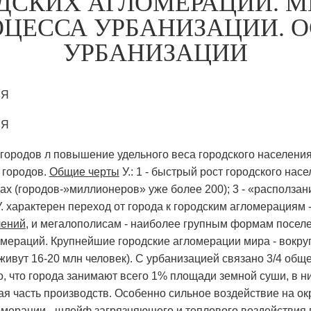
ДСКИХ АГЛОМЕРАЦИЙ. 
ОЦЕССА УРБАНИЗАЦИИ. 
УРБАНИЗАЦИИ
ИЯ
ИЯ
 городов л повышение удельного веса городского населения
 городов.
Общие черты
У.: 1 - быстрый рост городского насе
ах (городов-»миллионеров» уже более 200); 3 - «расползан
. характерен переход от города к городским агломерациям 
лений
, и мегалополисам - наиболее групным формам поселе
омераций. Крупнейшие городские агломерации мира - вокруг
 живут 16-20 млн человек). С урбанизацией связано 3/4 об
о, что города занимают всего 1% площади земной суши, в 
ая часть производств. Особенно сильное воздействие на 
омерации - шлейф загрязняющего и теплового воздействия 