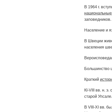
В 1964 г. всту
национальные
заповедников.
Население и я
В Швеции живет
населения шве
Вероисповеда
Большинство ш
Краткий
истор
КI-VIII вв. н.
старой Упсале
В VIII-XI вв. 