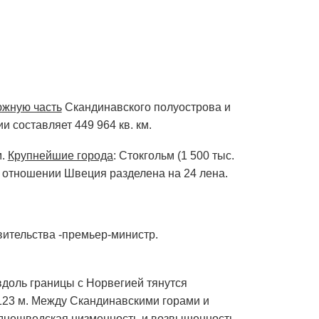
жную часть
Скандинавского полуострова и
 составляет 449 964 кв. км.
м.
Крупнейшие города
: Стокгольм (1 500 тыс.
ном отношении Швеция разделена на 24 лена.
вительства -премьер-министр.
вдоль границы с Норвегией тянутся
 123 м. Между Скандинавскими горами и
еднешведская низменность и возвышенность