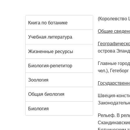
(Королевство 
Книга по ботанике
Общие сведен
Учебная литература
Географическ
острова Эланд
Жизненные ресурсы
Главные город
Биология-репетитор
чел.), Гетебор
Зоология
Государственн
Общая биология
Швеция-консти
Законодательн
Биология
Рельеф. В рел
Скандинавские
Ботническим з