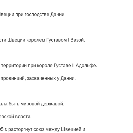
Швеции при господстве Дании.
сти Швеции королем Густавом I Вазой.
территории при короле Густаве II Адольфе.
 провинций, захваченных у Дании.
тала быть мировой державой.
евской власти.
05 г. расторгнут союз между Швецией и