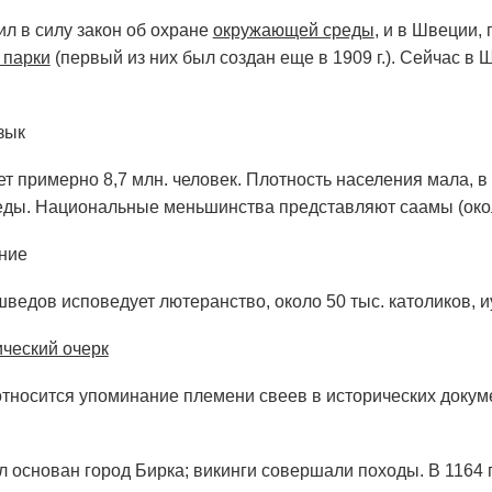
пил в силу закон об охране
окружающей среды
, и в Швеции,
 парки
(первый из них был создан еще в 1909 г.). Сейчас в
зык
 примерно 8,7 млн. человек. Плотность населения мала, в 
ды. Национальные меньшинства представляют саамы (около
ние
ведов исповедует лютеранство, около 50 тыс. католиков, иу
ический очерк
 э. относится упоминание племени свеев в исторических доку
.
был основан город Бирка; викинги совершали походы. В 1164 