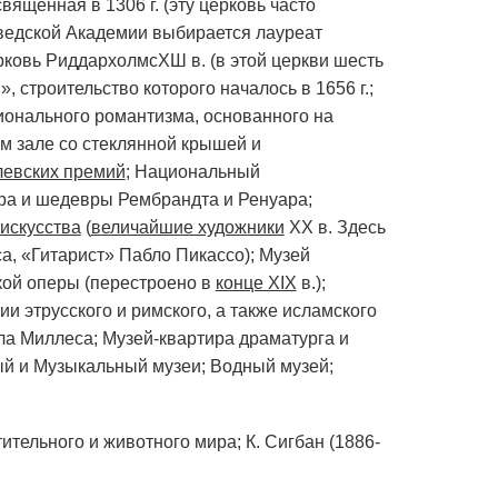
священная в 1306 г. (эту церковь часто
ведской Академии выбирается лауреат
ковь РиддархолмсХШ в. (в этой церкви шесть
 строительство которого началось в 1656 г.;
ионального романтизма, основанного на
ом зале со стеклянной крышей и
евских премий
; Национальный
ура и шедевры Рембрандта и Ренуара;
искусства
(
величайшие художники
XX в. Здесь
, «Гитарист» Пабло Пикассо); Музей
кой оперы (перестроено в
конце XIX
в.);
и этрусского и римского, а также исламского
ла Миллеса; Музей-квартира драматурга и
ый и Музыкальный музеи; Водный музей;
ительного и животного мира; К. Сигбан (1886-