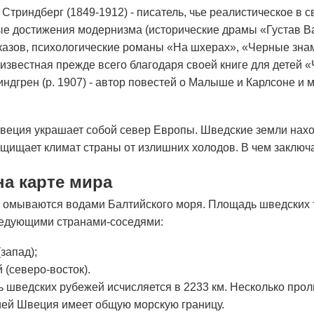
 Стриндберг (1849-1912) - писатель, чье реалистическое в 
е достижения модернизма (исторические драмы «Густав Ва
казов, психологические романы «На шхерах», «Черные знаме
 известная прежде всего благодаря своей книге для детей
ндгрен (р. 1907) - автор повестей о Малыше и Карлсоне и 
веция украшает собой север Европы. Шведские земли нахо
щищает климат страны от излишних холодов. В чем заключ
а карте мира
 омываются водами Балтийского моря. Площадь шведских т
ледующими странами-соседями:
запад);
(северо-восток).
 шведских рубежей исчисляется в 2233 км. Несколько прол
ей Швеция имеет общую морскую границу.