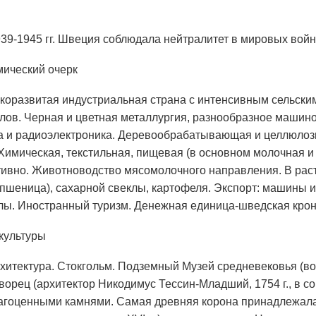
939-1945 гг. Швеция соблюдала нейтралитет в мировых войн
мический очерк
коразвитая индустриальная страна с интенсивным сельским
лов. Черная и цветная металлургия, разнообразное машинос
а и радиоэлектроника. Деревообрабатывающая и целлюло
Химическая, текстильная, пищевая (в основном молочная 
ивно. Животноводство мясомолочного направления. В раст
, пшеница), сахарной свеклы, картофеля. Экспорт: машины
лы. Иностранный туризм. Денежная единица-шведская крон
культуры
рхитектура. Стокгольм. Подземный Музей средневековья (в
ворец (архитектор Никодимус Тессин-Младший, 1754 г., в 
гоценными камнями. Самая древняя корона принадлежала К