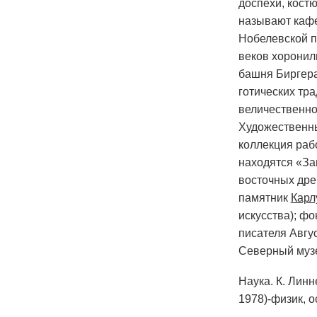
доспехи, костю
называют кафе
Нобелевской п
веков хоронили
башня Биргера
готических тр
величественно
Художественны
коллекция рабо
находятся «За
восточных дре
памятник
Карлу
искусства); ф
писателя Авгу
Северный муз
Наука. К. Линн
1978)-физик, 