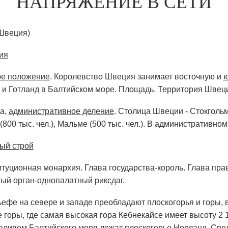
НАПРЯЖЕНИЕ В СЕТИ
Швеция)
ия
ое положение
. Королевство Швеция занимает восточную и
ю
 и Готланд в Балтийском море. Площадь. Территория Швеции
а,
административное деление
. Столица Швеции - Стокголь
г (800 тыс. чел.), Мальме (500 тыс. чел.). В административ
ый строй
туционная монархия. Глава государства-король. Глава пра
ый орган-однопалатный риксдаг.
ьефе на севере и западе преобладают плоскогорья и горы, 
 горы, где самая высокая гора Кебнекайсе имеет высоту 2
аливом Балтийского моря лежат плоскогорье Норланд, Ср