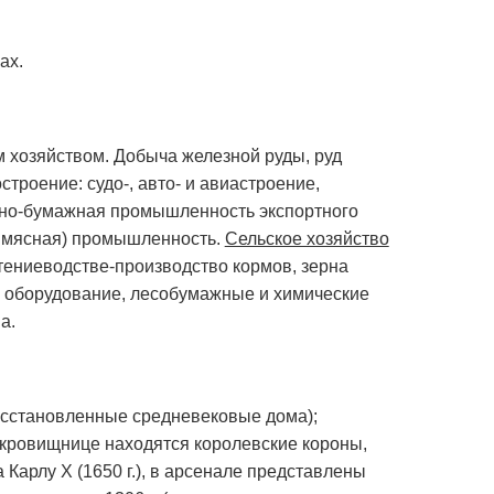
ах.
 хозяйством. Добыча железной руды, руд
троение: судо-, авто- и авиастроение,
зно-бумажная промышленность экспортного
и мясная) промышленность.
Сельское хозяйство
ениеводстве-производство кормов, зерна
 и оборудование, лесобумажные и химические
а.
осстановленные средневековые дома);
сокровищнице находятся королевские короны,
арлу X (1650 г.), в арсенале представлены