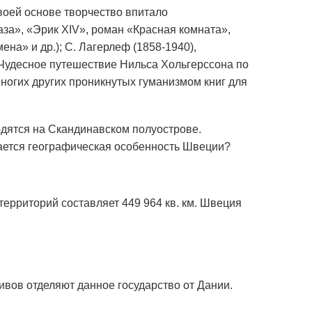
своей основе творчество впитало
за», «Эрик XIV», роман «Красная комната»,
на» и др.); С. Лагерлеф (1858-1940),
 «Чудесное путешествие Нильса Хольгерссона по
многих других проникнутых гуманизмом книг для
дятся на Скандинавском полуострове.
ается географическая особенность Швеции?
ерриторий составляет 449 964 кв. км. Швеция
ивов отделяют данное государство от Дании.