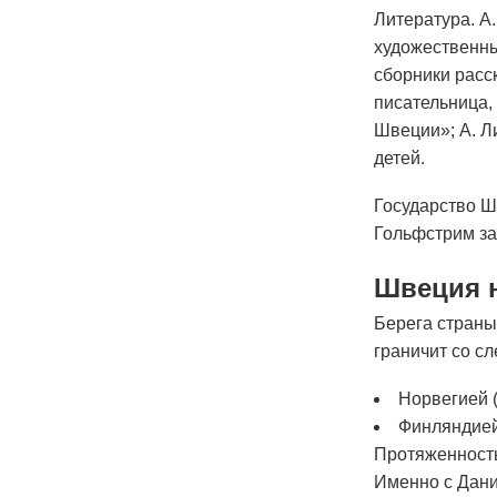
Литература. А.
художественны
сборники расс
писательница,
Швеции»; А. Ли
детей.
Государство Ш
Гольфстрим за
Швеция н
Берега страны
граничит со с
Норвегией (
Финляндией 
Протяженность
Именно с Дани