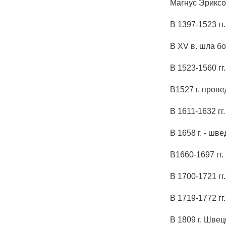
Магнус Эриксо
В 1397-1523 г
В XV в. шла б
В 1523-1560 г
В1527 г. пров
В 1611-1632 г
В 1658 г. - ш
В1660-1697 гг
В 1700-1721 г
В 1719-1772 гг
В 1809 г. Швец