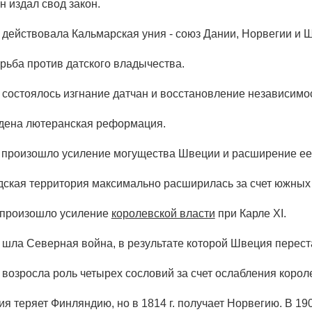
н издал свод закон.
г. действовала Кальмарская уния - союз Дании, Норвегии и 
орьба против датского владычества.
г. состоялось изгнание датчан и восстановление независимо
едена лютеранская реформация.
г. произошло усиление могущества Швеции и расширение ее 
ведская территория максимально расширилась за счет южных
. произошло усиление
королевской власти
при Карле XI.
г. шла Северная война, в результате которой Швеция перес
. возросла роль четырех сословий за счет ослабления корол
ия теряет Финляндию, но в 1814 г. получает Норвегию. В 19