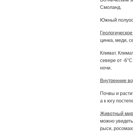
Смоланд.
Южный полуос
Геологическое
цинка, меди, с
Климат. Клима
севере от -6°С
ночи.
Внутренние в
Почвы и расти
а к югу постеп
Животный ми
можно увидеть 
рыси, росомах