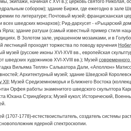
мы, экипажи, начиная с XVI в.); церковь святого Николая, о
дральным собором); здание Биржи, где ежегодно в зале Ш
ремии по литературе; Почтовый музей; францисканская цер
 всех шведских монархов); Рид-дархусет - «Рыцарский дом»,
 Ярла; здание ратуши (самый известный пример стиля нац
адициях. В Золотом зале, украшенном мозаиками, и в Голуб
й лестницей проходят торжества по поводу вручения
Нобел
й музей (русские иконы XVI-XVII вв., европейская скульпт
т шведских художников XVI-XVIII вв.); Музей
современного 
гадка Вильяма Телля» Сальватора Дали, «Аполлон» Матисса
вностей; Архитектурный музей; здание Шведской Королевс
 XII
; Музей Средиземноморья и Ближнего Востока (коллекци
онтан Орфея работы знаменитого шведского скульптора Кар
ста Юхана Стриндберга; Музей кукол; Исторический, Военн
ей.
ей (1707-1778)-естествоиспытатель, создатель системы раст
основоположник ядерной спектроскопии.