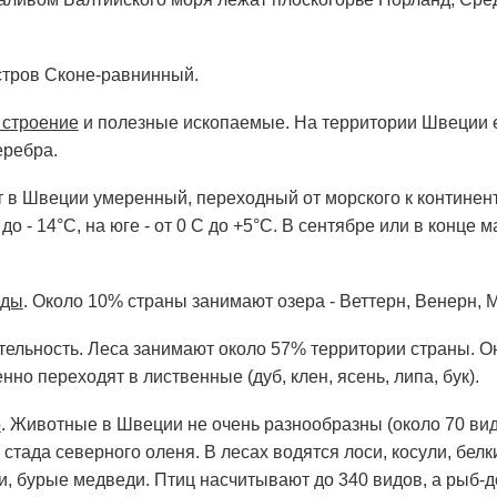
тров Сконе-равнинный.
 строение
и полезные ископаемые. На территории Швеции е
еребра.
т в Швеции умеренный, переходный от морского к континен
 до - 14°С, на юге - от 0 С до +5°С. В сентябре или в конце
оды
. Около 10% страны занимают озера - Веттерн, Венерн, 
тельность. Леса занимают около 57% территории страны. Он
енно переходят в лиственные (дуб, клен, ясень, липа, бук).
р
. Животные в Швеции не очень разнообразны (около 70 видо
стада северного оленя. В лесах водятся лоси, косули, белки
и, бурые медведи. Птиц насчитывают до 340 видов, а рыб-д