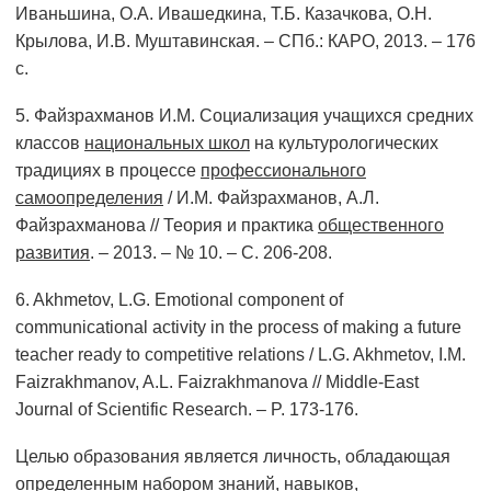
Иваньшина, О.А. Ивашедкина, Т.Б. Казачкова, О.Н.
Крылова, И.В. Муштавинская. – СПб.: КАРО, 2013. – 176
с.
5. Файзрахманов И.М. Социализация учащихся средних
классов
национальных школ
на культурологических
традициях в процессе
профессионального
самоопределения
/ И.М. Файзрахманов, А.Л.
Файзрахманова // Теория и практика
общественного
развития
. – 2013. – № 10. – С. 206-208.
6. Akhmetov, L.G. Emotional component of
communicational activity in the process of making a future
teacher ready to competitive relations / L.G. Akhmetov, I.M.
Faizrakhmanov, A.L. Faizrakhmanova // Middle-East
Journal of Scientific Research. – P. 173-176.
Целью образования является личность, обладающая
определенным набором знаний, навыков,