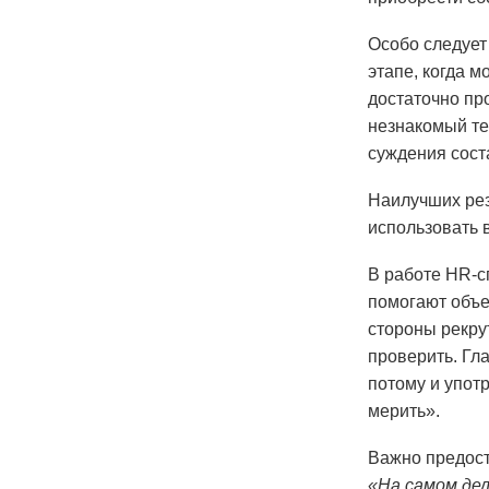
Особо следует
этапе, когда м
достаточно пр
незнакомый те
суждения сост
Наилучших рез
использовать 
В работе HR-с
помогают объе
стороны рекру
проверить. Гла
потому и упот
мерить».
Важно предост
«На самом дел