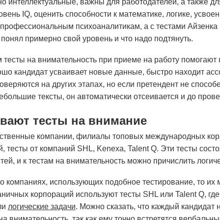
но интеллектуальные, важны для работодателей, а также дл
ровень IQ, оценить способности к математике, логике, усво
профессиональным психоаналитикам, а с тестами Айзенка 
 понял примерно свой уровень и что надо подтянуть.
тесты на внимательность при приеме на работу помогают пр
ошо кандидат усваивает новые данные, быстро находит ас
оверяются на других этапах, но если претендент не способ
ебольшие тексты, он автоматически отсеивается и до прове
вают тесты на внимание
ственные компании, филиалы топовых международных корп
 тесты от компаний SHL, Kenexa, Talent Q. Эти тесты состо
тей, и к тестам на внимательность можно причислить логич
 о компаниях, использующих подобное тестирование, то их 
ничных корпораций используют тесты SHL или Talent Q, где 
ли
логические задачи
. Можно сказать, что каждый кандидат
 на внимательность, так как ему точно встретятся вербальн