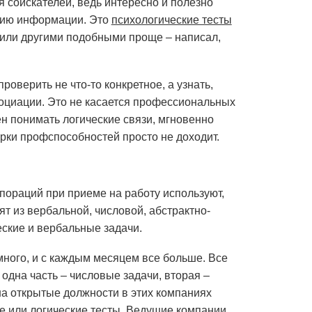
я соискателей, ведь интересно и полезно
ению информации. Это
психологические тесты
или другими подобными проще – написал,
оверить не что-то конкретное, а узнать,
социации. Это не касается профессиональных
ен понимать логические связи, мгновенно
рки профспособностей просто не доходит.
ораций при приеме на работу используют,
ят из вербальной, числовой, абстрактно-
еские и вербальные задачи.
много, и с каждым месяцем все больше. Все
одна часть – числовые задачи, вторая –
 на открытые должности в этих компаниях
ые или логические тесты. Ведущие компании