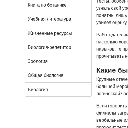
Тесты, особен
Книга по ботанике
узнать свой у
понятны лишь 
Учебная литература
увидел оценку,
Жизненные ресурсы
Работодателям 
насколько хор
Биология-репетитор
навыков, те пр
прочитывать н
Зоология
Какие бы
Общая биология
Крупные отече
большей мерой,
Биология
логической час
Если говорить
филиалы загра
вербальные и
проходит тест