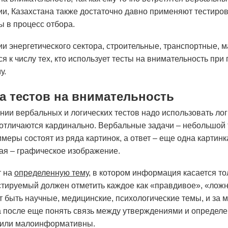
ии, Казахстана также достаточно давно применяют тестиро
ы в процесс отбора.
ии энергетического сектора, строительные, транспортные,
 к числу тех, кто использует тесты на внимательность при 
у.
а тестов на внимательность
нии вербальных и логических тестов надо использовать лог
тличаются кардинально. Вербальные задачи – небольшой т
имеры состоят из ряда картинок, а ответ – еще одна карти
кая – графическое изображение.
т на
определенную тему
, в котором информация касается то
естируемый должен отметить каждое как «правдивое», «лож
т быть научные, медицинские, психологические темы, и за 
 после еще понять связь между утверждениями и определен
 или малоинформативны.