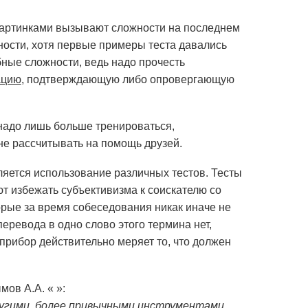
с картинками вызывают сложности на последнем
ьности, хотя первые примеры теста давались
бные сложности, ведь надо прочесть
ацию
, подтверждающую либо опровергающую
 надо лишь больше тренироваться,
не рассчитывать на помощь друзей.
яется использование различных тестов. Тесты
т избежать субъективизма к соискателю со
орые за время собеседования никак иначе не
перевода в одно слово этого термина нет,
прибор действительно меряет то, что должен
ов А.А. « »:
другими, более привычными инструментами