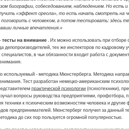
зом биографии, собеседованием, наблюдением. Но есть 
лучить «эффект ореола», то есть начать смотреть на че
 поговорить с человеком, а потом тестировать: здесь 
 ваши личные впечатления.»
-
тесты на внимание
. Их можно использовать при отборе 
да делопроизводителей, тех же инспекторов по кадровому 
х специалистов, в чьи обязанности входит работа с докум
внимания.
о используемый - методика Мюнстерберга. Методика напра
внимания. Тест разработан немецко-американским психолог
редставителем
практической психологии
(психотехники), пр
зучал вопросы руководства предприятиями, профотбора, п
я техники к психическим возможностям человека и другие
одов предпринимателей. Мюнстерберг получил за данный те
методика до сих пор пользуется огромной популярностью.