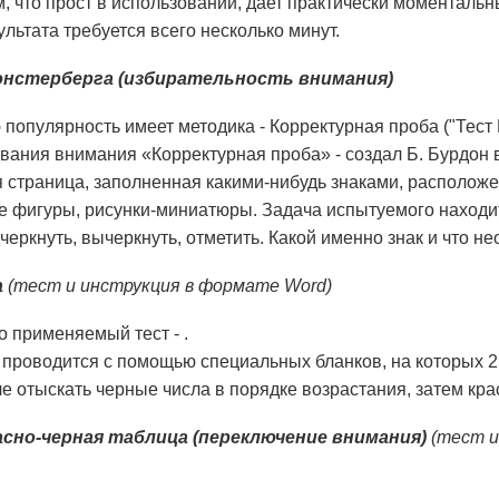
, что прост в использовании, дает практически моментальны
льтата требуется всего несколько минут.
нстерберга (избирательность внимания)
популярность имеет методика - Корректурная проба ("Тест 
вания внимания «Корректурная проба» - создал Б. Бурдон 
 страница, заполненная какими-нибудь знаками, расположе
е фигуры, рисунки-миниатюры. Задача испытуемого находит
черкнуть, вычеркнуть, отметить. Какой именно знак и что н
а
(тест и инструкция в формате Word)
о применяемый тест - .
проводится с помощью специальных бланков, на которых 2
е отыскать черные числа в порядке возрастания, затем кр
сно-черная таблица (переключение внимания)
(тест и