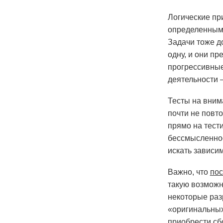
Логические пр
определенным 
Задачи тоже д
одну, и они п
прогрессивные
деятельности 
Тесты на вним
почти не повт
прямо на тести
бессмысленнос
искать зависим
Важно, что
пос
такую возможн
некоторые раз
«оригинальных
приобрести сбо