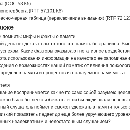
на (DOC 58 Кб)
юнстерберга (RTF 57.101 Кб)
расно-черная таблица (переключение внимания) (RTF 72.123
акже
и помнить: мифы и факты о памяти
 день нет доказательств того, что память безгранична. Вм
 успехом. Какие факторы оказывают
негативное воздействи
тота использования информации на качество ее запомина
дения о возможностях нашей памяти: от влияния психологи
 пределов памяти и процентов используемого нами мозга.
теля
шание воспринимается как нечто само собой разумеющееся
ожно было бы легко избежать, если бы люди знали основы 
ный слушатель поймет и сможет удержать в памяти только о
низкий показатель падает до еще более удручающего уровня
анных неадекватным и недостаточным слушанием?