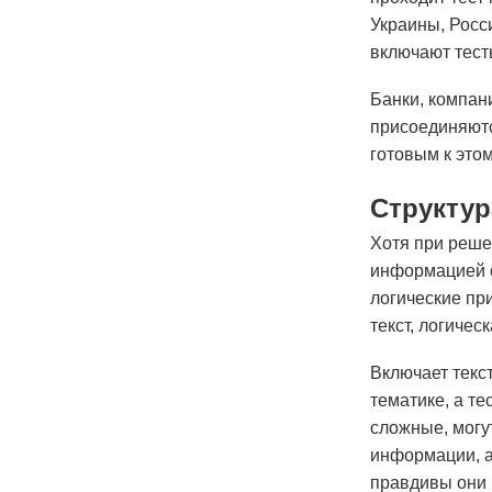
Украины, Росс
включают тест
Банки, компан
присоединяются
готовым к этом
Структур
Хотя при реше
информацией о
логические пр
текст, логичес
Включает текс
тематике, а т
сложные, могу
информации, а
правдивы они