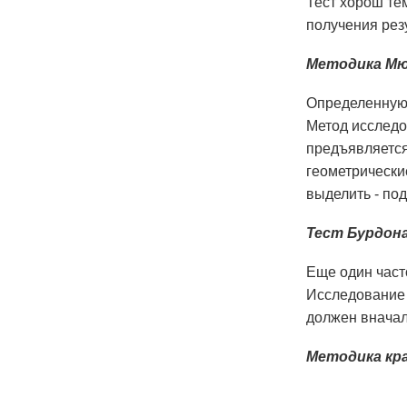
Тест хорош тем
получения резу
Методика Мю
Определенную 
Метод исследо
предъявляется
геометрически
выделить - под
Тест Бурдон
Еще один част
Исследование 
должен вначал
Методика кра