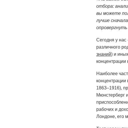
отбора: анали
вы можете по
лучше сначала
опровергнуть
Сегодня у нас 
различного ро
знаний
) и ины
концентрации 
Наиболее част
концентрации 
1863–1916), п
Мюнстерберг и
приспособлени
рабочих и дох
Лондоне, его 