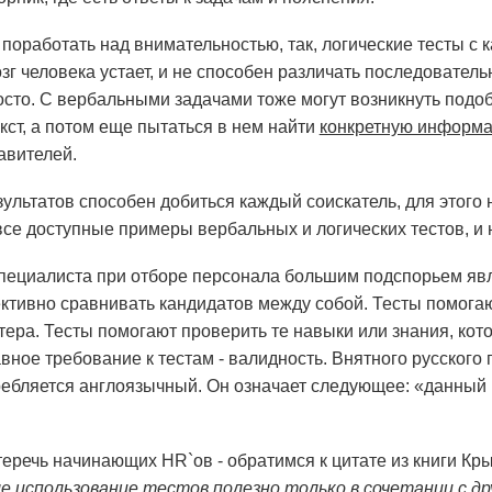
 поработать над внимательностью, так, логические тесты 
озг человека устает, и не способен различать последовател
осто. С вербальными задачами тоже могут возникнуть подо
кст, а потом еще пытаться в нем найти
конкретную информ
авителей.
ультатов способен добиться каждый соискатель, для этого
все доступные примеры вербальных и логических тестов, и 
пециалиста при отборе персонала большим подспорьем явл
ктивно сравнивать кандидатов между собой. Тесты помогаю
тера. Тесты помогают проверить те навыки или знания, кот
вное требование к тестам - валидность. Внятного русского 
ребляется англоязычный. Он означает следующее: «данный 
еречь начинающих HR`ов - обратимся к цитате из книги Крым
е использование тестов полезно только в сочетании с 