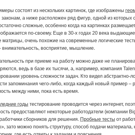
имеры состоят из нескольких картинок, где изображены
гео
законам, а ниже расположен ряд фигур, одной из которых 
остаточно сложные, особенно когда на картинках размещает
реображается по-своему. Еще в 30-х годах 20 века выдающи
 матрицы, очень похожие на современные логические тесты
– внимательность, восприятие, мышление.
ательность при приеме на работу можно даже не планироват
оряются, ведь в базе их тысячи, а, например, компания Tal
ровании уровень сложности задач. Кто видел абстрактно-ло
ти запоминания чего-либо, когда каждый новый пример – р
ость между ними, пока есть время.
ледние годы
тестирование проводится через интернет, поэ
ость предоставляют некоторые работодатели (компании Bi
работчики сборников для решения.
Пробные тесты
от рабо
», зато можно понять структуру, способ подачи материала,
рник, где есть ответы к задачам и пояснения.