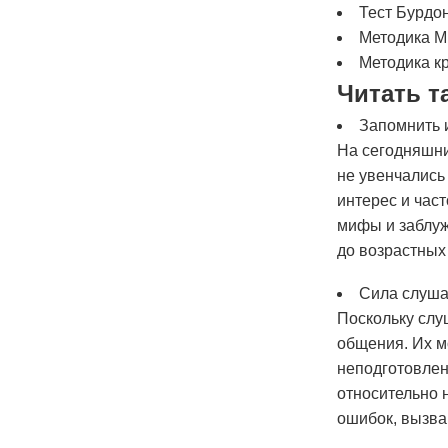
Тест Бурдо
Методика М
Методика к
Читать т
Запомнить 
На сегодняшний
не увенчались
интерес и час
мифы и заблуж
до возрастных
Сила слуша
Поскольку слу
общения. Их м
неподготовлен
относительно 
ошибок, вызв