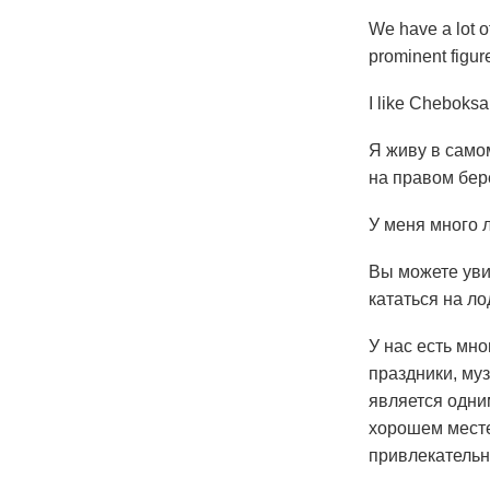
We have a lot o
prominent figure
I like Cheboksa
Я живу в сам
на правом бере
У меня много 
Вы можете уви
кататься на ло
У нас есть мно
праздники, му
является одни
хорошем месте
привлекательн