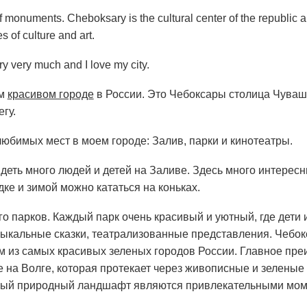
f monuments. Cheboksary is the cultural center of the republi
s of culture and art.
ry very much and I love my city.
ом
красивом городе
в России. Это Чебоксары столица Чуваши
гу.
любимых мест в моем городе: Залив, парки и кинотеатры.
деть много людей и детей на Заливе. Здесь много интерес
дке и зимой можно кататься на коньках.
го парков. Каждый парк очень красивый и уютный, где дети
зыкальные сказки, театрализованные представления. Чебок
м из самых красивых зеленых городов России. Главное пр
 на Волге, которая протекает через живописные и зеленые 
ый природный ландшафт являются привлекательными моме