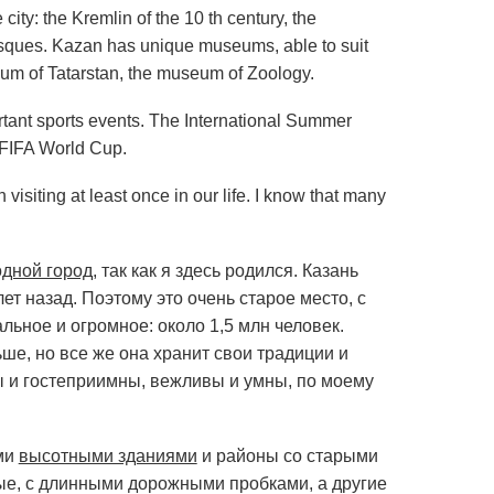
 city: the Kremlin of the 10 th
century, the
osques. Kazan has unique museums, able to suit
eum of Tatarstan, the museum of Zoology.
ortant sports events. The International Summer
 FIFA World Cup.
visiting at least once in our life. I know that many
одной город
, так как я здесь родился. Казань
т назад. Поэтому это очень старое место, с
льное и огромное: около 1,5 млн человек.
ше, но все же она хранит свои традиции и
ы и гостеприимны, вежливы и умны, по моему
ыми
высотными зданиями
и районы со старыми
е, с длинными дорожными пробками, а другие