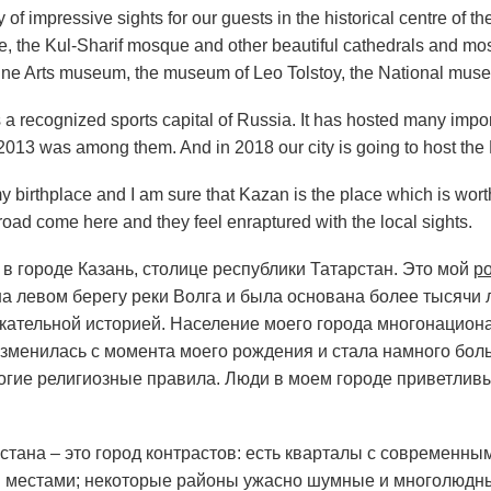
 of impressive sights for our guests in the historical centre of the
e, the Kul-Sharif mosque and other beautiful cathedrals and m
Fine Arts museum, the museum of Leo Tolstoy, the National mus
is a recognized sports capital of Russia. It has hosted many imp
2013 was among them. And in 2018 our city is going to host the
my birthplace and I am sure that Kazan is the place which is worth 
road come here and they feel enraptured with the local sights.
 в городе Казань, столице республики Татарстан. Это мой
р
а левом берегу реки Волга и была основана более тысячи ле
екательной историей. Население моего города многонациона
изменилась с момента моего рождения и стала намного боль
огие религиозные правила. Люди в моем городе приветлив
стана – это город контрастов: есть кварталы с современн
 местами; некоторые районы ужасно шумные и многолюдны