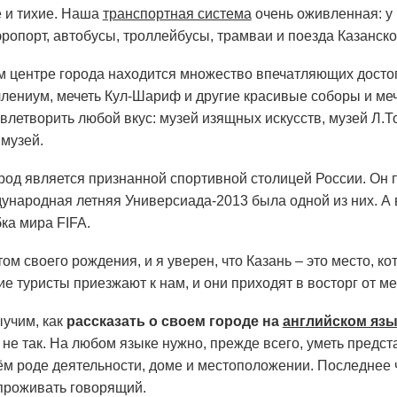
е и тихие. Наша
транспортная система
очень оживленная: у
эропорт, автобусы, троллейбусы, трамваи и поезда Казанског
м центре города находится множество впечатляющих достоп
ллениум, мечеть Кул-Шариф и другие красивые соборы и меч
влетворить любой вкус: музей изящных искусств, музей Л.Т
 музей.
род является признанной спортивной столицей России. Он
ународная летняя Универсиада-2013 была одной из них. А в
ка мира FIFA.
ом своего рождения, и я уверен, что Казань – это место, ко
ие туристы приезжают к нам, и они приходят в восторг от 
учим, как
рассказать о своем городе на
английском язы
 не так. На любом языке нужно, прежде всего, уметь предс
ём роде деятельности, доме и местоположении. Последнее ч
проживать говорящий.