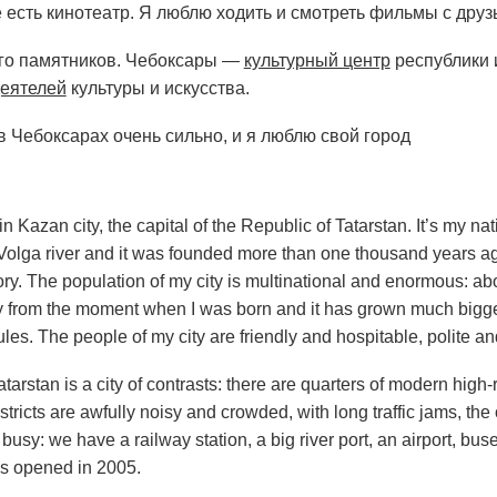
е есть кинотеатр. Я люблю ходить и смотреть фильмы с друз
ого памятников. Чебоксары —
культурный центр
республики и
еятелей
культуры и искусства.
в Чебоксарах очень сильно, и я люблю свой город
 in Kazan city, the capital of the Republic of Tatarstan. It’s my n
 Volga river and it was founded more than one thousand years ago.
tory. The population of my city is multinational and enormous: a
 from the moment when I was born and it has grown much bigger, 
 rules. The people of my city are friendly and hospitable, polite an
atarstan is a city of contrasts: there are quarters of modern high-r
tricts are awfully noisy and crowded, with long traffic jams, the
 busy: we have a railway station, a big river port, an airport, bu
s opened in 2005.