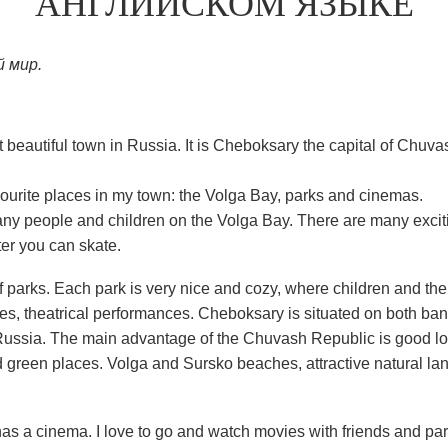
АНГЛИЙСКОМ ЯЗЫКЕ
й мир.
st beautiful town in Russia. It is Cheboksary the capital of Chuva
ourite places in my town: the Volga Bay, parks and cinemas.
y people and children on the Volga Bay. There are many excit
ter you can skate.
 parks. Each park is very nice and cozy, where children and thei
les, theatrical performances. Cheboksary is situated on both ban
 Russia. The main advantage of the Chuvash Republic is good lo
 green places. Volga and Sursko beaches, attractive natural la
as a cinema. I love to go and watch movies with friends and par