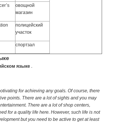
cer’s
овощной
магазин
ation
полицейский
участок
спортзал
зыке
лийском языке
.
 motivating for achieving any goals. Of course, there
ive points. There are a lot of sights and you may
tertainment. There are a lot of shop centers,
d for a quality life here. However, such life is not
elopment but you need to be active to get at least