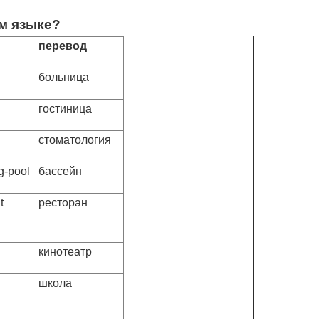
ом языке?
перевод
больница
гостиница
стоматология
g-pool
бассейн
t
ресторан
кинотеатр
школа