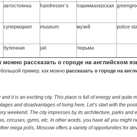
автостоянка
hairdresser’s
парикмахерская
greengro
супермаркет
museum
музей
police st
булочная
jail
тюрьма
к можно рассказать о городе на английском я
ебольшой пример, как можно
рассказать о городе на анг
 and it is an exciting city. This place is full of energy and quite
ges and disadvantages of living here. Let’s start with the posit
ry weekend. The city impresses by its architecture, parks and en
s, circuses, gyms, etc. In other words, you have all you might nee
ther mega polis, Moscow offers a variety of opportunities for dev