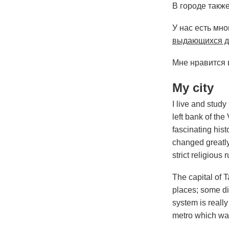
В городе такж
У нас есть мн
выдающихся д
Мне нравится 
My city
I live and study
left bank of the
fascinating his
changed greatly
strict religious
The capital of T
places; some dis
system is really
metro which wa