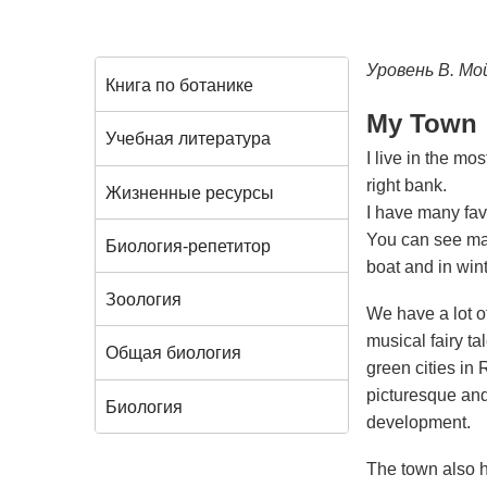
Уровень B. Мо
Книга по ботанике
My Town
Учебная литература
I live in the mo
right bank.
Жизненные ресурсы
I have many fav
You can see man
Биология-репетитор
boat and in win
Зоология
We have a lot of
musical fairy ta
Общая биология
green cities in
picturesque and
Биология
development.
The town also h