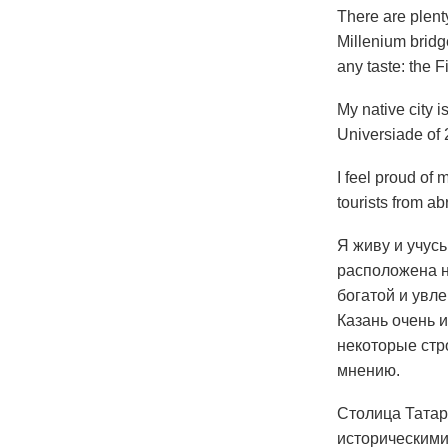
There are plenty
Millenium bridg
any taste: the 
My native city 
Universiade of 
I feel proud of 
tourists from ab
Я живу и учусь
расположена н
богатой и увл
Казань очень 
некоторые стр
мнению.
Столица Татар
историческими