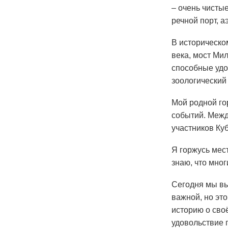
– очень чисты
речной порт, а
В историческо
века, мост Ми
способные удо
зоологический
Мой родной го
событий. Межд
участников Куб
Я горжусь мест
знаю, что мног
Сегодня мы вы
важной, но это
историю о сво
удовольствие 