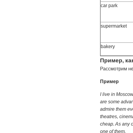
car park
supermarket
bakery
Пример, ка
Рассмотрим н
Пример
I live in Moscow
are some advanta
admire them eve
theatres, cinema
cheap. As any o
one of them.