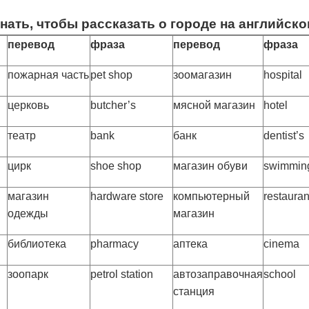
знать, чтобы рассказать о городе на английск
перевод
фраза
перевод
фраза
пожарная часть
pet shop
зоомагазин
hospital
церковь
butcher’s
мясной магазин
hotel
театр
bank
банк
dentist’s
цирк
shoe shop
магазин обуви
swimmin
магазин
hardware store
компьютерный
restauran
одежды
магазин
библиотека
pharmacy
аптека
cinema
зоопарк
petrol station
автозаправочная
school
станция