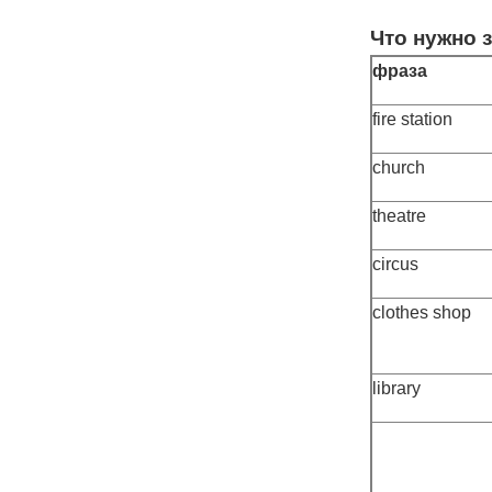
Что нужно 
фраза
fire station
church
theatre
circus
clothes shop
library