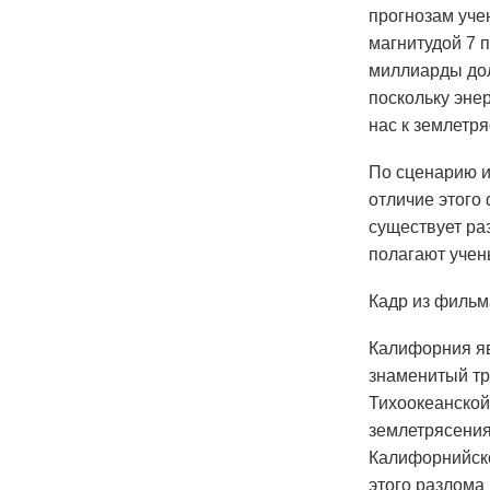
прогнозам уче
магнитудой 7 
миллиарды дол
поскольку эне
нас к землетря
По сценарию и
отличие этого
существует ра
полагают учен
Кадр из фильм
Калифорния яв
знаменитый т
Тихоокеанской
землетрясения
Калифорнийско
этого разлома