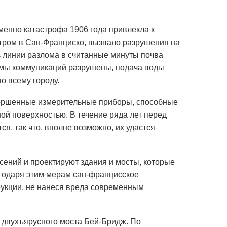
именно катастрофа 1906 года привлекла к
нтром в Сан-Франциско, вызвало разрушения на
ь линии разлома в считанные минуты почва
темы коммуникаций разрушены, подача воды
о всему городу.
овершенные измерительные приборы, способные
й поверхностью. В течение ряда лет перед
я, так что, вполне возможно, их удастся
ений и проектируют здания и мосты, которые
агодаря этим мерам сан-францисское
рукции, не нанеся вреда современным
и двухъярусного моста Бей-Бридж. По