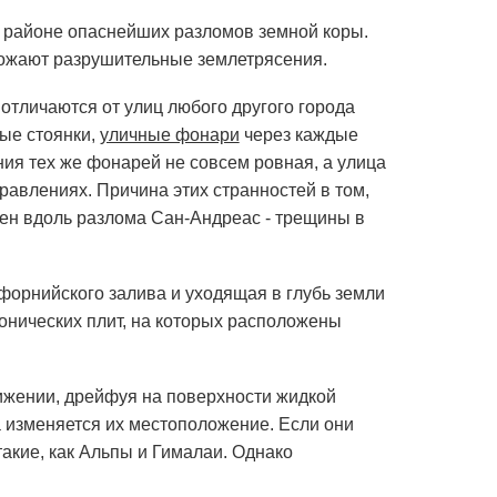
 районе опаснейших разломов земной коры.
ожают разрушительные землетрясения.
отличаются от улиц любого другого города
ные стоянки,
уличные фонари
через каждые
ния тех же фонарей не совсем ровная, а улица
правлениях. Причина этих странностей в том,
оен вдоль разлома Сан-Андреас - трещины в
форнийского залива и уходящая в глубь земли
тонических плит, на которых расположены
вижении, дрейфуя на поверхности жидкой
а изменяется их местоположение. Если они
акие, как Альпы и Гималаи. Однако