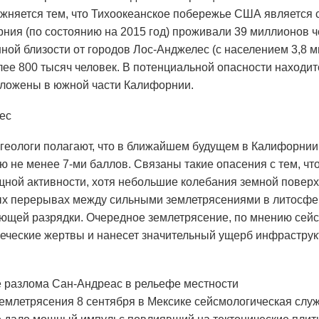
жняется тем, что Тихоокеанское побережье США является 
ния (по состоянию на 2015 год) проживали 39 миллионов ч
ной близости от городов Лос-Анджелес (с населением 3,8 м
ее 800 тысяч человек. В потенциальной опасности находит
ложены в южной части Калифорнии.
ес
геологи полагают, что в ближайшем будущем в Калифорни
ю не менее 7-ми баллов. Связаны такие опасения с тем, чт
ной активности, хотя небольшие колебания земной поверхн
х перерывах между сильными землетрясениями в литосфер
ующей разрядки. Очередное землетрясение, по мнению сейс
веческие жертвы и нанесет значительный ущерб инфраструк
разлома Сан-Андреас в рельефе местности
землетрясения 8 сентября в Мексике сейсмологическая слу