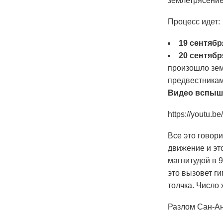
землетрясение
Процесс идет:
19 сентяб
20 сентяб
произошло зем
предвестникам
Видео вспыш
https://youtu.
Все это говор
движение и эт
магнитудой в 
это вызовет г
толчка. Число
Разлом Сан-А