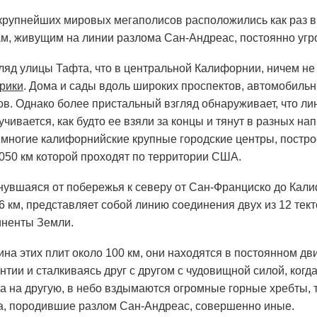
крупнейших мировых мегаполисов расположились как раз в
, живущим на линии разлома Сан-Андреас, постоянно угр
ляд улицы Тафта, что в центральной Калифорнии, ничем не 
рики
. Дома и сады вдоль широких проспектов, автомобиль
ов. Однако более пристальный взгляд обнаруживает, что ли
чивается, как будто ее взяли за концы и тянут в разных на
 и многие калифорнийские крупные городские центры, постр
1050 км которой проходят по территории США.
нувшаяся от побережья к северу от Сан-Франциско до Кали
6 км, представляет собой линию соединения двух из 12 тек
иненты Земли.
на этих плит около 100 км, они находятся в постоянном д
нтии и сталкиваясь друг с другом с чудовищной силой, когд
а на другую, в небо вздымаются огромные горные хребты, т
а, породившие разлом Сан-Андреас, совершенно иные.