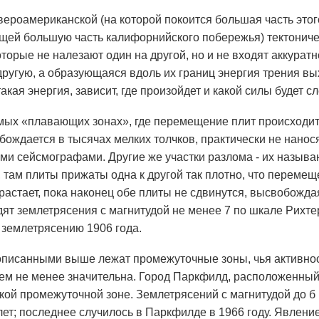
вероамериканской (на которой покоится большая часть этог
ей большую часть калифорнийского побережья) тектониче
оторые не налезают один на другой, но и не входят аккурат
другую, а образующаяся вдоль их границ энергия трения вых
акая энергия, зависит, где произойдет и какой силы будет 
мых «плавающих зонах», где перемещение плит происходи
бождается в тысячах мелких толчков, практически не нан
ми сейсмографами. Другие же участки разлома - их назыв
там плиты прижаты одна к другой так плотно, что перемещ
растает, пока наконец обе плиты не сдвинутся, высвобожд
дят землетрясения с магнитудой не менее 7 по шкале Рихт
землетрясению 1906 года.
писанными выше лежат промежуточные зоны, чья активность
тем не менее значительна. Город Паркфилд, расположенны
акой промежуточной зоне. Землетрясений с магнитудой до б
лет; последнее случилось в Паркфилде в 1966 году. Явлени