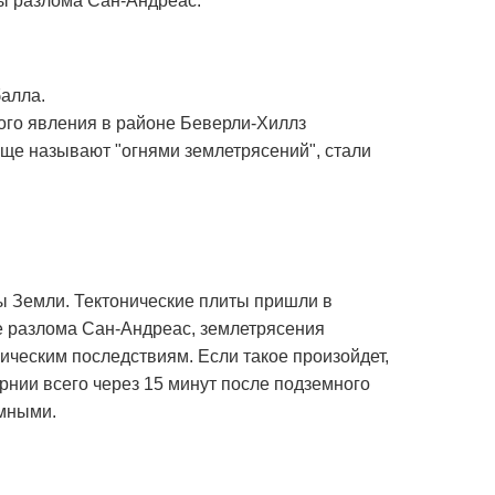
ы разлома Сан-Андреас.
балла.
ого явления в районе Беверли-Хиллз
еще называют ʺогнями землетрясенийʺ, стали
ры Земли. Тектонические плиты пришли в
е разлома Сан-Андреас, землетрясения
фическим последствиям. Если такое произойдет,
рнии всего через 15 минут после подземного
омными.