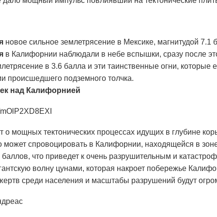
 дало мощный импульс повлиявший на тектонические плит
ря
новое сильное землетрясение в Мексике, магнитудой 7.1 
ря
в Калифорнии наблюдали в небе вспышки, сразу после эт
летрясение в 3.6 балла и эти таинственные огни, которые 
и происшедшего подземного толчка.
ек над Калифорнией
be/mOlP2XD8EXI
ит о мощных тектонических процессах идущих в глубине ко
о может спровоцировать в Калифорнии, находящейся в зон
9 баллов, что приведет к очень разрушительным и катастро
игантскую волну цунами, которая накроет побережье Калифо
 жертв среди населения и масштабы разрушений будут огр
ндреас