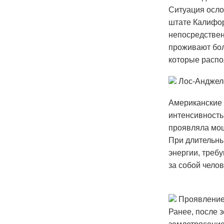
Ситуация осло
штате Калифор
непосредствен
проживают бол
которые распо
Лос-Анджел
Американские 
интенсивность
проявляла мощ
При длительны
энергии, треб
за собой чело
Проявление 
Ранее, после 