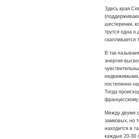
Здесь края Се
(поддерживающ
шестеренки, к
трутся одна о 
скапливается т
В так называе
энергия высво
чувствительны
недвижимыми, 
постепенно на
Тогда происхо
францисскому 
Между двумя о
замковых, но 
находится в т
каждые 20-30 