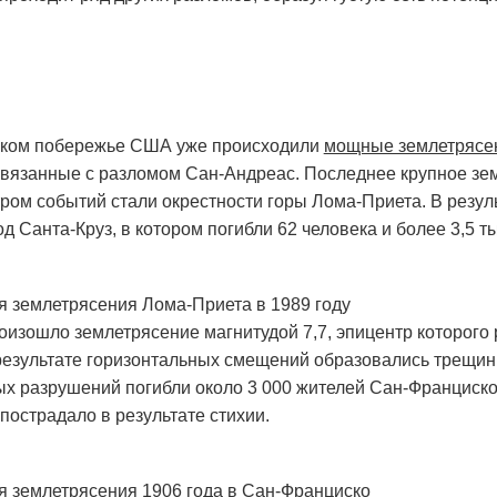
ском побережье США уже происходили
мощные землетрясе
связанные с разломом Сан-Андреас. Последнее крупное зе
нтром событий стали окрестности горы Лома-Приета. В резул
д Санта-Круз, в котором погибли 62 человека и более 3,5 т
 землетрясения Лома-Приета в 1989 году
оизошло землетрясение магнитудой 7,7, эпицентр которого 
результате горизонтальных смещений образовались трещин
х разрушений погибли около 3 000 жителей Сан-Франциско
пострадало в результате стихии.
 землетрясения 1906 года в Сан-Франциско