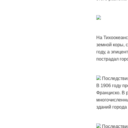
На Тихоокеан
земной коры, 
году, а эпице
пострадал горо
Последствия
В 1906 году пр
Франциско. В 
многочисленны
зданий города 
Последствия