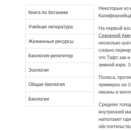
Некоторые из 
Книга по ботанике
Калифорнийцам
Учебная литература
На первый взг
Северной Аме
Жизненные ресурсы
несколько шаг
словно перекру
Биология-репетитор
что Тафт, как
земной коре, 
Зоология
Полоса, протя
Общая биология
примерно на 1
океаны и конт
Биология
Средняя толщи
внутренней ма
наползают одн
обстоятельств