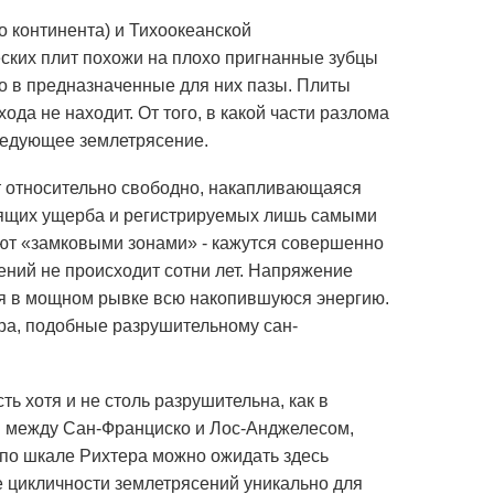
о континента) и Тихоокеанской
ских плит похожи на плохо пригнанные зубцы
но в предназначенные для них пазы. Плиты
ода не находит. От того, в какой части разлома
следующее землетрясение.
т относительно свободно, накапливающаяся
осящих ущерба и регистрируемых лишь самыми
ают «замковыми зонами» - кажутся совершенно
ений не происходит сотни лет. Напряжение
ая в мощном рывке всю накопившуюся энергию.
ера, подобные разрушительному сан-
 хотя и не столь разрушительна, как в
й между Сан-Франциско и Лос-Анджелесом,
 по шкале Рихтера можно ожидать здесь
е цикличности землетрясений уникально для