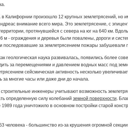
на.
 э. в Калифорнии произошло 12 крупных землетрясений, но 
ндреас внимание всего мира. Это землетрясение, с эпице
территории, протянувшейся с севера на юг на 640 км. Вдол
 6 м - ограждения и деревья были повалены, дороги и сис
 и последовавшие за землетрясением пожары забушевали п
 как геологическая наука развивалась, появились более с
дить за перемещениями и давлением водных масс под земно
трясением сейсмическая активность несколько увеличиваетс
ь за многие часы или даже дни до начала.
 строительные инженеры учитывают возможность землетряс
ть определенную силу колебаний
земной поверхности
. Бл
 1989 года уничтожило в основном постройки старой конст
 63 человека - большинство из-за крушения огромной секци