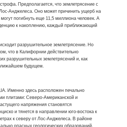
строфа. Предполагается, что землетрясение с
 Лос-Анджелеса. Оно может причинить ущерб на
могут погибнуть еще 11,5 миллиона человек. А
енденцию к накоплению, каждый приближающий
исходит разрушительное землетрясение. Но
том, что в Калифорнии действительно
ких разрушительных землетрясений и, как
 ближайшем будущем.
ША. Именно здесь расположен печально
и плитами: Северо-Американской и
растущего напряжения становятся
циско и тянется в направлении юго-востока к
етрах к северу от Лос-Анджелеса. В районе
циально опасных геологических образований.