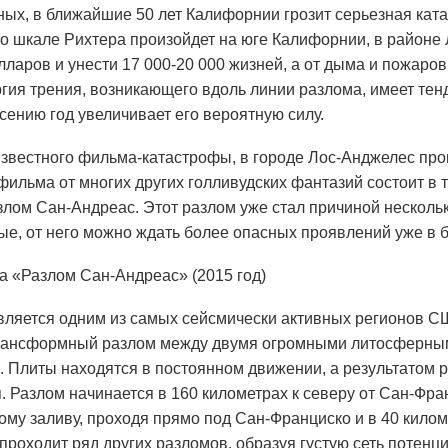
ных, в ближайшие 50 лет Калифорнии грозит серьезная ката
по шкале Рихтера произойдет на юге Калифорнии, в районе
ларов и унести 17 000-20 000 жизней, а от дыма и пожаров 
ргия трения, возникающего вдоль линии разлома, имеет т
сению год увеличивает его вероятную силу.
звестного фильма-катастрофы, в городе Лос-Анджелес про
 фильма от многих других голливудских фантазий состоит в 
злом Сан-Андреас. Этот разлом уже стал причиной несколь
ые, от него можно ждать более опасных проявлений уже в
а «Разлом Сан-Андреас» (2015 год)
ляется одним из самых сейсмически активных регионов С
рансформный разлом между двумя огромными литосферным
. Плиты находятся в постоянном движении, а результатом 
. Разлом начинается в 160 километрах к северу от Сан-Фран
му заливу, проходя прямо под Сан-Франциско и в 40 килом
 проходит ряд других разломов, образуя густую сеть потен