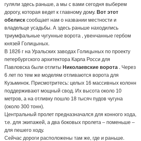
гуляли здесь раньше, а мы с вами сегодня выберем
дорогу, которая ведет к главному дому.
Вот этот
обелиск
сообщает нам о названии местности и
владельце усадьбы. А здесь раньше находились
триумфальные чугунные ворота
, увенчанные гербом
князей Голицыных.
В 1826 г на Уральских заводах Голицыных по проекту
петербургского архитектора Карла Росси для
Павловска были отлиты
Николаевские ворота
. Через
6 лет по тем же моделям отливаются ворота для
Кузьминок. Присмотритесь: целых 16 массивных колонн
поддерживают мощный свод. Их высота около 10
метров, а на отливку пошло 18 тысяч пудов чугуна
(около 300 тонн).
Центральный пролет предназначался для конного хода,
т.е. для экипажей, а два боковых пролета – поменьше –
для пешего ходу.
Сейчас дороги расположены там же, где и раньше.