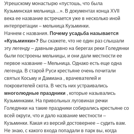
Угрешскому монастырю «пустошь, что была
Кузьминская мельница…». В документах конца XVII
века ее название встречается уже в несколько иной
интерпретации – мельница Кузьминки.
Начнем с названия.
Почему усадьба называется
«Кузьминки»?
Вы скажете, что не один раз слышали
эту легенду – давным-давно на берегах реки Голедянки
были построены мельницы, и они дали местности ее
первое название – Мельница. Однако есть еще одна
легенда. В старой Руси крестьяне очень почитали
святых Косьму и Дамиана
, врачевателей и
покровителей скота. В честь них устраивались
многолюдные праздники
, которые назывались
Кузьминками. На привольных луговинах речки
Голедянки на такие праздники собирались крестьяне со
всей округи, что и дало название местности –
Кузьминки. Какая из версий достовернее – судить вам.
Не знаю, с какого входа попадали в парк вы, когда