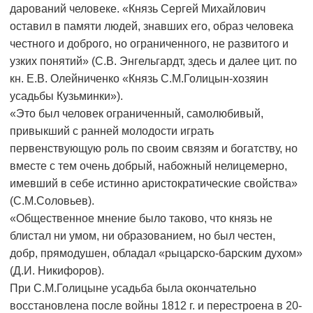
дарований человеке. «Князь Сергей Михайлович
оставил в памяти людей, знавших его, образ человека
честного и доброго, но ограниченного, не развитого и
узких понятий» (С.В. Энгельгардт, здесь и далее цит. по
кн. Е.В. Олейниченко «Князь С.М.Голицын-хозяин
усадьбы Кузьминки»).
«Это был человек ограниченный, самолюбивый,
привыкший с ранней молодости играть
первенствующую роль по своим связям и богатству, но
вместе с тем очень добрый, набожный нелицемерно,
имевший в себе истинно аристократические свойства»
(С.М.Соловьев).
«Общественное мнение было таково, что князь не
блистал ни умом, ни образованием, но был честен,
добр, прямодушен, обладал «рыцарско-барским духом»
(Д.И. Никифоров).
При С.М.Голицыне усадьба была окончательно
восстановлена после войны 1812 г. и перестроена в 20-