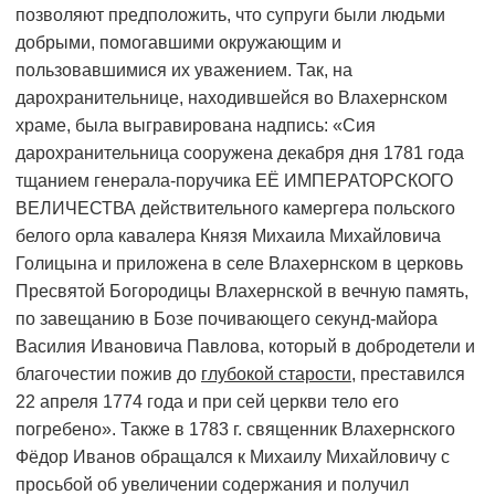
позволяют предположить, что супруги были людьми
добрыми, помогавшими окружающим и
пользовавшимися их уважением. Так, на
дарохранительнице, находившейся во Влахернском
храме, была выгравирована надпись: «Сия
дарохранительница сооружена декабря дня 1781 года
тщанием генерала-поручика ЕЁ ИМПЕРАТОРСКОГО
ВЕЛИЧЕСТВА действительного камергера польского
белого орла кавалера Князя Михаила Михайловича
Голицына и приложена в селе Влахернском в церковь
Пресвятой Богородицы Влахернской в вечную память,
по завещанию в Бозе почивающего секунд-майора
Василия Ивановича Павлова, который в добродетели и
благочестии пожив до
глубокой старости
, преставился
22 апреля 1774 года и при сей церкви тело его
погребено». Также в 1783 г. священник Влахернского
Фёдор Иванов обращался к Михаилу Михайловичу с
просьбой об увеличении содержания и получил