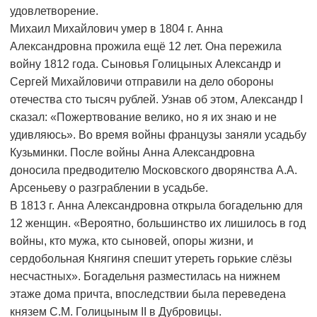
удовлетворение.
Михаил Михайлович умер в 1804 г. Анна
Александровна прожила ещё 12 лет. Она пережила
войну 1812 года. Сыновья Голицыных Александр и
Сергей Михайловичи отправили на дело обороны
отечества сто тысяч рублей. Узнав об этом, Александр I
сказал: «Пожертвование велико, но я их знаю и не
удивляюсь». Во время войны французы заняли усадьбу
Кузьминки. После войны Анна Александровна
доносила предводителю Московского дворянства А.А.
Арсеньеву о разграблении в усадьбе.
В 1813 г. Анна Александровна открыла богадельню для
12 женщин. «Вероятно, большинство их лишилось в год
войны, кто мужа, кто сыновей, опоры жизни, и
сердобольная Княгиня спешит утереть горькие слёзы
несчастных». Богадельня разместилась на нижнем
этаже дома причта, впоследствии была переведена
князем С.М. Голицыным II в Дубровицы.