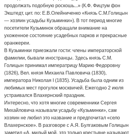
продолжать подобную роскошь...» (К.Ф. Фицтум фон
Экштедт, цит. по: Е.В.Олейниченко «Князь С.М.Голицын
— хозяин усадьбы Кузьминки»). В тот период многие
посетители Кузьминок обращали внимание на
ухоженное состояние усадебных парков и прекрасные
оранжереи.
В Кузьминки приезжали гости: члены императорской
фамилии, бывали иностранцы. Здесь князь С.М.
Голицын принимал императрицу Марию Федоровну
(1826), Вел. князя Михаила Павловича (1830),
императора Николая I (1835). Усадьба была одним из
любимых мест прогулок москвичей. Ежегодно 2 июля
устраивался Влахернский праздник.
Интересно, что хотя многие современники Сергея
Михайловича называли усадьбу «Кузьминки», сам
хозяин не любил это название и предпочитал «село
Влахернское». В разговоре с А.Я. Булгаковым Голицын
заметил «А, милый мой, это только крестьяне называют