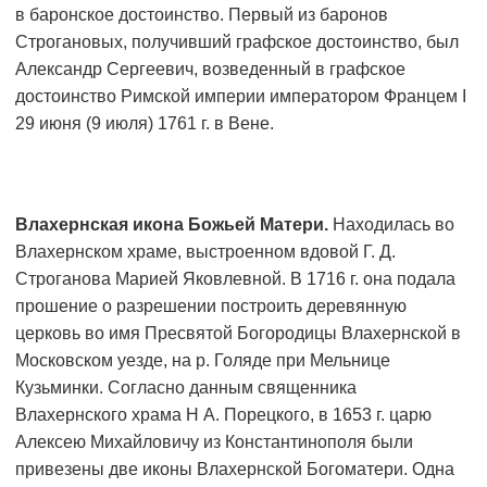
в баронское достоинство. Первый из баронов
Строгановых, получивший графское достоинство, был
Александр Сергеевич, возведенный в графское
достоинство Римской империи императором Францем I
29 июня (9 июля) 1761 г. в Вене.
Влахернская икона Божьей Матери.
Находилась во
Влахернском храме, выстроенном вдовой Г. Д.
Строганова Марией Яковлевной. В 1716 г. она подала
прошение о разрешении построить деревянную
церковь во имя Пресвятой Богородицы Влахернской в
Московском уезде, на р. Голяде при Мельнице
Кузьминки. Согласно данным священника
Влахернского храма Н А. Порецкого, в 1653 г. царю
Алексею Михайловичу из Константинополя были
привезены две иконы Влахернской Богоматери. Одна