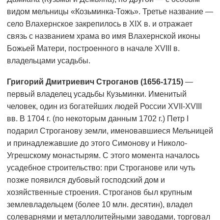
видом мельницы «Козьминка-Тожь». Третье название —
село Влахернское закрепилось в XIX в. и отражает
связь с названием храма во имя Влахернской иконы
Божьей Матери, построенного в начале XVIII в.
владельцами усадьбы.
Григорий Дмитриевич Строганов (1656-1715)
—
первый владелец усадьбы Кузьминки. Именитый
человек, один из богатейших людей России XVII-XVIII
вв. В 1704 г. (по некоторым данным 1702 г.) Петр I
подарил Строганову земли, именовавшиеся Мельницей
и принадлежавшие до этого Симонову и Николо-
Угрешскому монастырям. С этого момента началось
усадебное строительство: при Строганове или чуть
позже появился дубовый господский дом и
хозяйственные строения. Строганов был крупным
землевладельцем (более 10 млн. десятин), владел
солеварнями и металлолитейными заводами, торговал