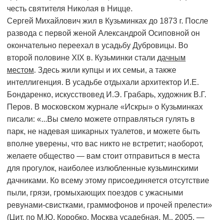
честь святителя Николая в Ницце.
Сергей Михайлович жил в Кузьминках до 1873 г. После
развода с первой женой Александрой Осиповной он
окончательно переехал в усадьбу Дубровицы. Во
второй половине XIX в. Кузьминки стали
дачным
местом
. Здесь жили купцы и их семьи, а также
интеллигенция. В усадьбе отдыхали архитектор И.Е.
Бондаренко, искусствовед И.Э. Грабарь, художник В.Г.
Перов. В московском журнале «Искры» о Кузьминках
писали: «...Вы смело можете отправляться гулять в
парк, не надевая шикарных туалетов, и можете быть
вполне уверены, что вас никто не встретит; наоборот,
желаете общество — вам стоит отправиться в места
для прогулок, наиболее излюбленные кузьминскими
дачниками. Ко всему этому присоединяется отсутствие
пыли, грязи, громыхающих поездов с ужасными
ревунами-свистками, граммофонов и прочей прелести»
(Цит. по М.Ю. Коробко. Москва усадебная. М., 2005. —