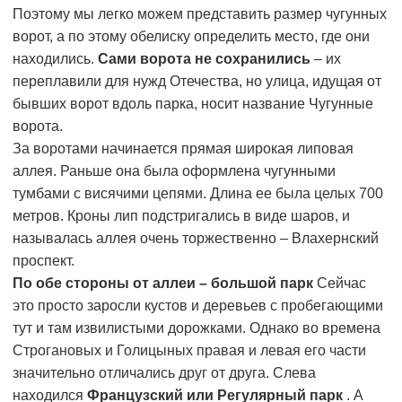
Поэтому мы легко можем представить размер чугунных
ворот, а по этому обелиску определить место, где они
находились.
Сами ворота не сохранились
– их
переплавили для нужд Отечества, но улица, идущая от
бывших ворот вдоль парка, носит название Чугунные
ворота.
За воротами начинается прямая широкая липовая
аллея. Раньше она была оформлена чугунными
тумбами с висячими цепями. Длина ее была целых 700
метров. Кроны лип подстригались в виде шаров, и
называлась аллея очень торжественно – Влахернский
проспект.
По обе стороны от аллеи – большой парк
Сейчас
это просто заросли кустов и деревьев с пробегающими
тут и там извилистыми дорожками. Однако во времена
Строгановых и Голицыных правая и левая его части
значительно отличались друг от друга. Слева
находился
Французский или Регулярный парк
. А