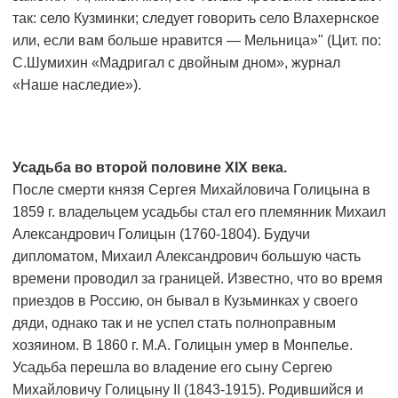
так: село Кузминки; следует говорить село Влахернское
или, если вам больше нравится — Мельница»" (Цит. по:
С.Шумихин «Мадригал с двойным дном», журнал
«Наше наследие»).
Усадьба во второй половине XIX века.
После смерти князя Сергея Михайловича Голицына в
1859 г. владельцем усадьбы стал его племянник Михаил
Александрович Голицын (1760-1804). Будучи
дипломатом, Михаил Александрович большую часть
времени проводил за границей. Известно, что во время
приездов в Россию, он бывал в Кузьминках у своего
дяди, однако так и не успел стать полноправным
хозяином. В 1860 г. М.А. Голицын умер в Монпелье.
Усадьба перешла во владение его сыну Сергею
Михайловичу Голицыну II (1843-1915). Родившийся и