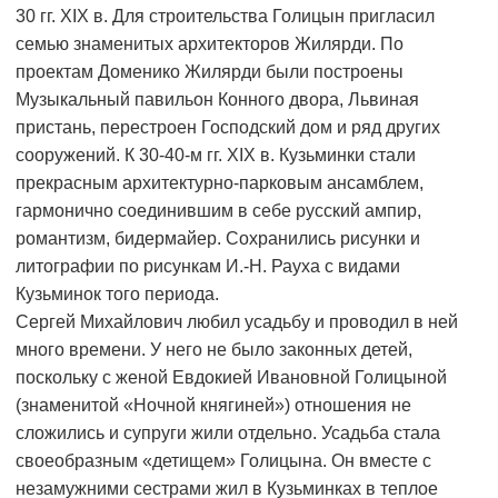
30 гг. XIX в. Для строительства Голицын пригласил
семью знаменитых архитекторов Жилярди. По
проектам Доменико Жилярди были построены
Музыкальный павильон Конного двора, Львиная
пристань, перестроен Господский дом и ряд других
сооружений. К 30-40-м гг. XIX в. Кузьминки стали
прекрасным архитектурно-парковым ансамблем,
гармонично соединившим в себе русский ампир,
романтизм, бидермайер. Сохранились рисунки и
литографии по рисункам И.-Н. Рауха с видами
Кузьминок того периода.
Сергей Михайлович любил усадьбу и проводил в ней
много времени. У него не было законных детей,
поскольку с женой Евдокией Ивановной Голицыной
(знаменитой «Ночной княгиней») отношения не
сложились и супруги жили отдельно. Усадьба стала
своеобразным «детищем» Голицына. Он вместе с
незамужними сестрами жил в Кузьминках в теплое