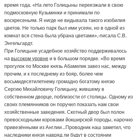
время года. «На лето Голицыны переезжали в свою
подмосковную Кузьминки и принимали по
воскресеньям. Я нигде не видывала такого изобилия
цветов. Не только парк был ими усеян, но в одной из
комнат вся стена была убрана цветами»,-писала С.В.
Энгельгардт.
При Голицыне усадебное хозяйство поддерживалось
на
высоком уровне
и в большом порядке. «Во время
прогулок по Москве князь Абамелик завез нас, между
прочим, и к последнему из бояр, более чем
восьмидесятилетнему громадно богатому князю
Сергию Михайловичу Голицыну, жившему в
собственном дворце, поблизости от столицы. Одному из
своих племянников он поручил показать нам свои
хозяйственные заведения. Скотный двор был полон
превосходными коровами йокширской породы, нарочно
привезёнными из Англии...Проводник наш заметил, что
наследники князя навряд ли будут в состоянии