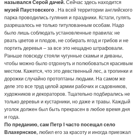
назывался Серой дачей.
Сейчас здесь находится
музей Паустовского
. На всей территории английского
парка проводились гуляния и праздники. Кстати, гулять
разрешалось не только титулованным особам. Надо
было лишь соблюдать установленные правила: не
рвать цветов и плодов, не собирать ягод и грибов и не
портить деревья – за все это нещадно штрафовали.
Раньше повсюду стояли чугунные скамьи и диваны,
чтобы можно было отдохнуть и полюбоваться красивым
местом. Кажется, что это девственный лес, а тропинки и
дорожки случайно протоптаны людьми. На самом же
деле это все труд целой армии рабочих и садовников,
художников и декораторов. Тщательно подбирались не
только деревья и кустарники, но даже и травы. Каждый
уголок должен был быть прекрасен в любое время дня
и года.
По преданию, сам Петр I часто посещал село
Влахернское,
любил его за красоту и иногда приезжал