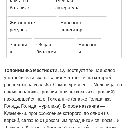
Книга по
Учебная
ботанике
литература
Жизненные
Биология-
ресурсы
репетитор
Зоологи
Общая
Биологи
я
биология
я
Топонимика местности.
Существует три наиболее
употребительных названия местности, на которой
расположена усадьба. Самое древнее — Мельница, по
наименованию строения (или нескольких строений),
находившейся на р. Голедянке (она же Голядянка,
Голядь, Голяда, Чурилиха). Второе название —
Кузьминки, происхождение которого, по одной из
версий, связано с церковным праздником св. Космы и
Дамиана (Кузьмы и Демьяна), по другой — с особым