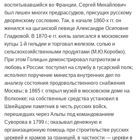
воспитывавшийся во Франции, Сергей Михайлович
был лишен многих предрассудков, присущих русскому
дворянскому сословию. Так, в начале 1860-х гг. он
женился на цыганской певице Александре Осиповне
Гладковой. В 1870-е гг. князь записался в московские
купцы 1-й гильдии и торговал железом, солью и
сельскохозяйственными продуктами (М.Ю.Коробко).
При этом Голицын демонстрировал патриотизм и
любовь к России: поступил на службу в гусарский полк;
исполнял поручение министра внутренних дел по
анализу состояния продовольственного снабжения
Москвы; в 1865 г. открыл музей в московском доме на
Волхонке; на собственные средства установил в
Швейцарии памятник в честь русских войск,
перешедших через Альпы под командованием
Суворова в 1799 г.; оказывал денежную и
организационную помощь при строительстве русских
церквей и храмов за границей, в частности — церкви в