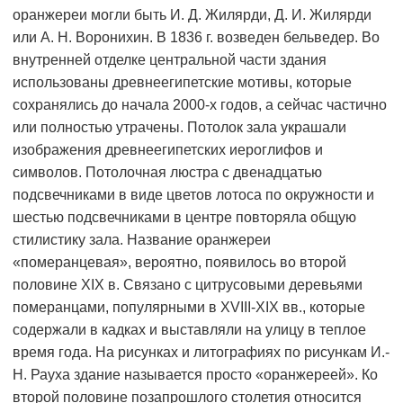
оранжереи могли быть И. Д. Жилярди, Д. И. Жилярди
или А. Н. Воронихин. В 1836 г. возведен бельведер. Во
внутренней отделке центральной части здания
использованы древнеегипетские мотивы, которые
сохранялись до начала 2000-х годов, а сейчас частично
или полностью утрачены. Потолок зала украшали
изображения древнеегипетских иероглифов и
символов. Потолочная люстра с двенадцатью
подсвечниками в виде цветов лотоса по окружности и
шестью подсвечниками в центре повторяла общую
стилистику зала. Название оранжереи
«померанцевая», вероятно, появилось во второй
половине XIX в. Связано с цитрусовыми деревьями
померанцами, популярными в XVIII-XIX вв., которые
содержали в кадках и выставляли на улицу в теплое
время года. На рисунках и литографиях по рисункам И.-
Н. Рауха здание называется просто «оранжереей». Ко
второй половине позапрошлого столетия относится