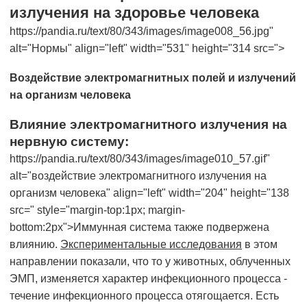
излучения на здоровье человека
https://pandia.ru/text/80/343/images/image008_56.jpg"
alt="Нормы" align="left" width="531" height="314 src=">
Воздействие электромагнитных полей и излучений
на организм человека
Влияние электромагнитного излучения на
нервную систему:
https://pandia.ru/text/80/343/images/image010_57.gif"
alt="воздействие электромагнитного излучения на
организм человека" align="left" width="204" height="138
src=" style="margin-top:1px; margin-
bottom:2px">Иммунная система также подвержена
влиянию.
Экспериментальные исследования
в этом
направлении показали, что то у животных, облученных
ЭМП, изменяется характер инфекционного процесса -
течение инфекционного процесса отягощается. Есть