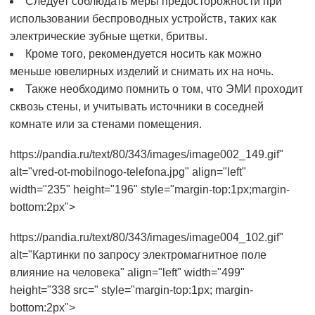
Следует соблюдать меры предосторожности при
использовании беспроводных устройств, таких как
электрические зубные щетки, бритвы.
Кроме того, рекомендуется носить как можно
меньше ювелирных изделий и снимать их на ночь.
Также необходимо помнить о том, что ЭМИ проходит
сквозь стены, и учитывать источники в соседней
комнате или за стенами помещения.
https://pandia.ru/text/80/343/images/image002_149.gif"
alt="vred-ot-mobilnogo-telefona.jpg" align="left"
width="235" height="196" style="margin-top:1px;margin-
bottom:2px">
https://pandia.ru/text/80/343/images/image004_102.gif"
alt="Картинки по запросу электромагнитное поле
влияние на человека" align="left" width="499"
height="338 src=" style="margin-top:1px; margin-
bottom:2px">