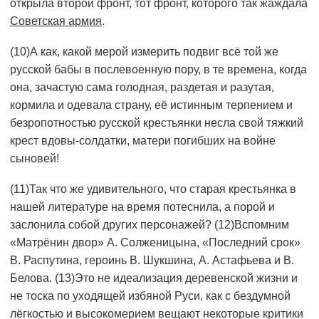
открыла второй фронт, тот фронт, которого так жаждала
Советская армия
.
(10)А как, какой мерой измерить подвиг всё той же
русской бабы в послевоенную пору, в те времена, когда
она, зачастую сама голодная, раздетая и разутая,
кормила и одевала страну, её истинным терпением и
безропотностью русской крестьянки несла свой тяжкий
крест вдовы-солдатки, матери погибших на войне
сыновей!
(11)Так что же удивительного, что старая крестьянка в
нашей литературе на время потеснила, а порой и
заслонила собой других персонажей? (12)Вспомним
«Матрёнин двор» А. Солженицына, «Последний срок»
В. Распутина, героинь В. Шукшина, А. Астафьева и В.
Белова. (13)Это не идеализация деревенской жизни и
не тоска по уходящей избяной Руси, как с бездумной
лёгкостью и высокомерием вещают некоторые критики