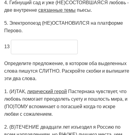
4. Гибнущий сад и уже (НЕ)СОСТОЯВШАЯСЯ любовь -
две внутренне
связанные темы
пьесы.
5. Электропоезд (НЕ)ОСТАНОВИЛСЯ на платформе
Перово.
13
Определите предложение, в котором оба выделенных
слова пишутся СЛИТНО. Раскройте скобки и выпишите
эти два слова.
1. (И)ТАК,
лирический герой
Пастернака чувствует, что
любовь помогает преодолеть суету и пошлость мира, и
(ПО)ТОМУ вспоминает о погасшей когда-то искре
любви с сожалением.
2. (В)ТЕЧЕНИЕ двадцати лет изъездил я Россию по
всем направлениям, но ВѨ(ЖЕ) лучшего места, чем