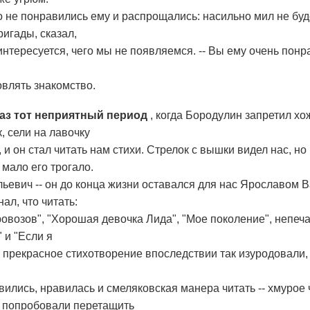
о не понравились ему и распрощались: насильно мил не буд
игады, сказал,
интересуется, чего мы не появляемся. -- Вы ему очень понр
влять знакомство.
раз тот неприятный период
, когда Бородулин запретил х
, сели на лавочку
 и он стал читать нам стихи. Стрелок с вышки видел нас, но
мало его трогало.
ьевич -- он до конца жизни оставался для нас Ярославом 
нал, что читать:
овозов", "Хорошая девочка Лида", "Мое поколение", непеча
 и "Если я
о прекрасное стихотворение впоследствии так изуродовали, 
вились, нравилась и смеляковская манера читать -- хмурое
ы попробовали перетащить