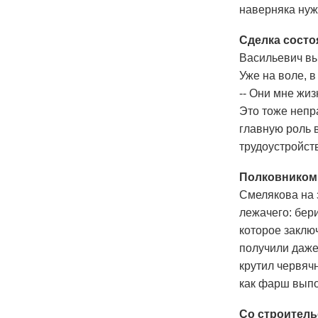
наверняка нуж
Сделка сост
Васильевич вы
Уже на воле, в
-- Они мне жиз
Это тоже непра
главную роль в
трудоустройст
Полковником 
Смелякова на 
лежачего: бер
которое закл
получили даже
крутил червяч
как фарш выпо
Со строител