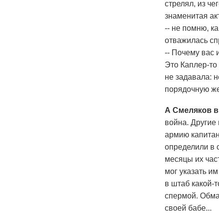
стрелял, из че
знаменитая ак
-- не помню, к
отважилась сп
-- Почему вас 
Это Каплер-то 
не задавала: 
порядочную жен
А Смеляков в
война. Другие
армию капитан
определили в 
месяцы их част
мог указать и
в штаб какой-
спермой. Обма
своей бабе...