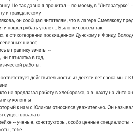
онну. Не так давно я прочитал -- по-моему, в "Литературке" 
ту и гражданскому
якова, он сообщал читателям, что в лагере Смелякову пр
я и пошел рубать уголек... Было не совсем так.
их, в стихотворении посвященном Дунскому и Фриду, Волод
 северных широт,
сь в практику зачеты --
, ни пятилетка в год,
физической работы.
соответствует действительности: из десяти лет срока мы с 
ени.
то не предлагал работу в хлеборезке, а в шахту на Инте он 
ьнику колонны
который к нам с Юликом относился уважительно. Он называл
ия существовала в
ейхе -- ученые, конструкторы, особо ценные специалисты. -- 
оты, тебе