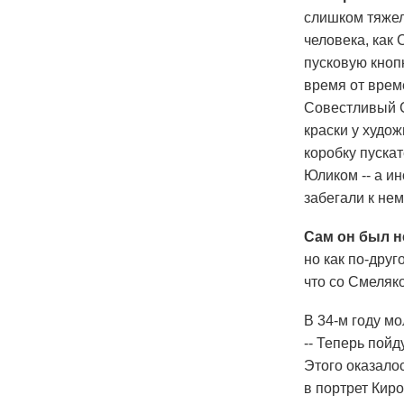
слишком тяжел
человека, как
пусковую кноп
время от време
Совестливый С
краски у худо
коробку пускат
Юликом -- а ин
забегали к не
Сам он был 
но как по-друг
что со Смеляк
В 34-м году м
-- Теперь пойд
Этого оказалос
в портрет Кир