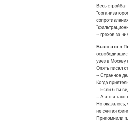
Весь стройбат
"организаторо
сопротивления"
"фильтрационн
-- грехов за н
Было это в 
освободившись
увез в Москву
Опять писал ст
-- Странное де
Когда приятель
-- Если б ты ви
-- А что я тако
Но оказалось,
не считая финс
Припомнили пл