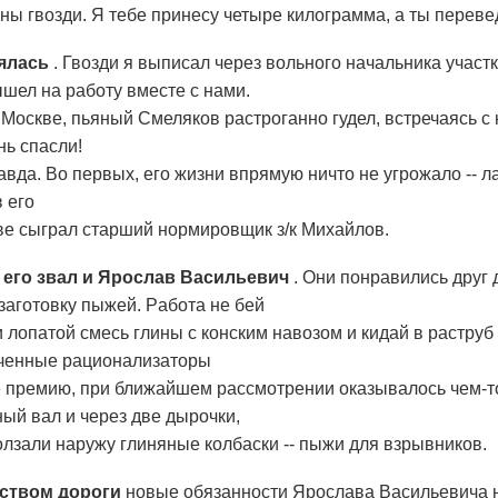
ны гвозди. Я тебе принесу четыре килограмма, а ты переве
оялась
. Гвозди я выписал через вольного начальника участ
шел на работу вместе с нами.
 Москве, пьяный Смеляков растроганно гудел, встречаясь с 
нь спасли!
вда. Во первых, его жизни впрямую ничто не угрожало -- лаг
 его
ве сыграл старший нормировщик з/к Михайлов.
его звал и Ярослав Васильевич
. Они понравились друг 
заготовку пыжей. Pабота не бей
и лопатой смесь глины с конским навозом и кидай в раструб
юченные рационализаторы
 премию, при ближайшем рассмотрении оказывалось чем-т
ный вал и через две дырочки,
лзали наружу глиняные колбаски -- пыжи для взрывников.
ьством дороги
новые обязанности Ярослава Васильевича не