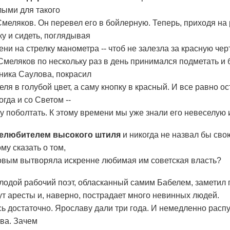
ыми для такого
 Смеляков. Он перевел его в бойлерную. Теперь, приходя на
ку и сидеть, поглядывая
ни на стрелку манометра -- чтоб не залезла за красную чер
меляков по нескольку раз в день принимался подметать и 
жника Саулова, покрасил
еля в голубой цвет, а саму кнопку в красный. И все равно 
огда и со Светом --
му поболтать. К этому времени мы уже знали его невеселую 
нелюбителем высокого штиля
и никогда не назвал бы сво
ому сказать о том,
овым вытворяла искренне любимая им советская власть?
олодой рабочий поэт, обласканный самим Бабелем, заметил 
ут аресты и, наверно, пострадает много невинных людей.
ь достаточно. Ярославу дали три года. И немедленно распус
ова. Зачем