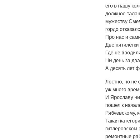
его в нашу кол
должное талан
мужеству Смел
гордо отказалс
Про нас и сам
Две пятилетки
Где не вводили
Ни день за два
А десять лет 
Лестно, но не 
уж много врем
И Ярославу ник
пошел к начал
Рябчевскому, 
Такая категор
гитлеровском р
ремонтные раб