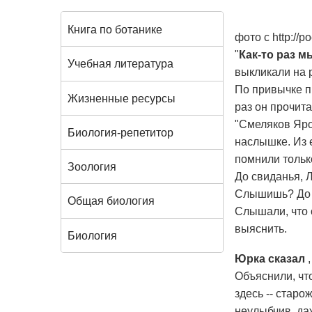
Книга по ботанике
фото с http://p
"
Как-то раз 
Учебная литература
выкликали на р
По привычке пр
Жизненные ресурсы
раз он прочита
"Смеляков Ярос
Биология-репетитор
наслышке. Из 
помнили тольк
Зоология
До свиданья, 
Слышишь? До 
Общая биология
Слышали, что 
выяснить.
Биология
Юрка сказал
Объяснили, чт
здесь -- старо
неулыбчив, да