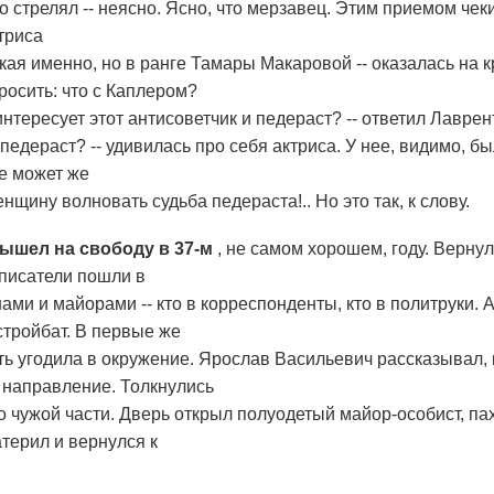
го стрелял -- неясно. Ясно, что мерзавец. Этим приемом че
триса
акая именно, но в ранге Тамары Макаровой -- оказалась на
росить: что с Каплером?
интересует этот антисоветчик и педераст? -- ответил Лавре
педераст? -- удивилась про себя актриса. У нее, видимо, 
не может же
щину волновать судьба педераста!.. Но это так, к слову.
ышел на свободу в 37-м
, не самом хорошем, году. Вернул
 писатели пошли в
ами и майорами -- кто в корреспонденты, кто в политруки.
стройбат. В первые же
ь угодила в окружение. Ярослав Васильевич рассказывал, к
м направление. Толкнулись
то чужой части. Дверь открыл полуодетый майор-особист, п
терил и вернулся к