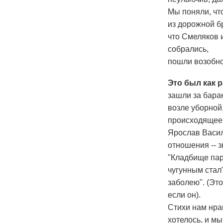
Мы поняли, чт
из дорожной бр
что Смеляков 
собрались,
пошли возобно
Это был как 
зашли за барак
возле уборной,
происходящее 
Ярослав Васил
отношения -- з
"Кладбище пар
чугунным стал"
заболею". (Эт
если он).
Стихи нам нра
хотелось, и м