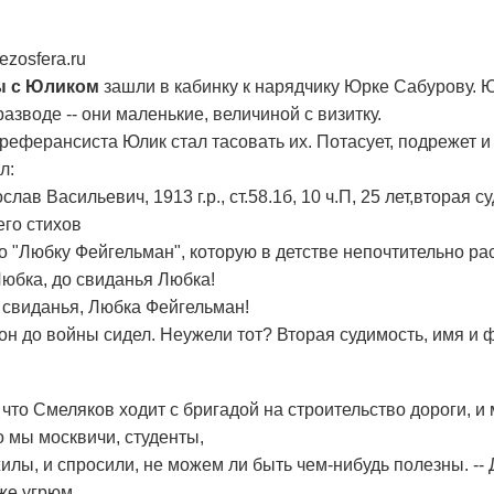
oezosfera.ru
мы с Юликом
зашли в кабинку к нарядчику Юрке Сабурову. Ю
азводе -- они маленькие, величиной с визитку.
еферансиста Юлик стал тасовать их. Потасует, подрежет и 
л:
лав Васильевич, 1913 г.р., ст.58.1б, 10 ч.П, 25 лет,вторая
его стихов
о "Любку Фейгельман", которую в детстве непочтительно ра
Любка, до свиданья Любка!
свиданья, Любка Фейгельман!
он до войны сидел. Неужели тот? Вторая судимость, имя и 
, что Смеляков ходит с бригадой на строительство дороги, и
о мы москвичи, студенты,
жилы, и спросили, не можем ли быть чем-нибудь полезны. -- Д
же угрюм.