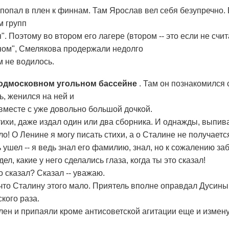
 попал в плен к финнам. Там Ярослав вел себя безупречно
м групп
. Поэтому во втором его лагере (втором -- это если не счи
ом", Смелякова продержали недолго
им не водилось.
Подмосковном угольном бассейне
. Там он познакомился
, женился на ней и
 вместе с уже довольно большой дочкой.
ихи, даже издал один или два сборника. И однажды, выпива
ло! О Ленине я могу писать стихи, а о Сталине не получаетс
 ушел -- я ведь знал его фамилию, знал, но к сожалению заб
дел, какие у него сделались глаза, когда ты это сказал!
го сказал? Сказал -- уважаю.
 что Сталину этого мало. Приятель вполне оправдал Дусины
кого раза.
ен и припаяли кроме антисоветской агитации еще и измену