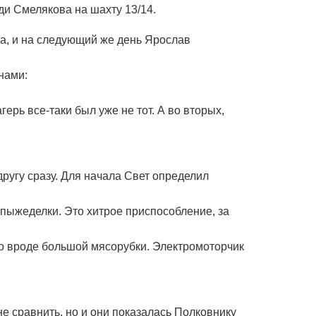
ди Смелякова на шахту 13/14.
ка, и на следующий же день Ярослав
нами:
ерь все-таки был уже не тот. А во вторых,
другу сразу. Для начала Свет определил
 пыжеделки. Это хитрое приспособление, за
о вроде большой мясорубки. Электромоторчик
 сравнить, но и они показалась Полковнику