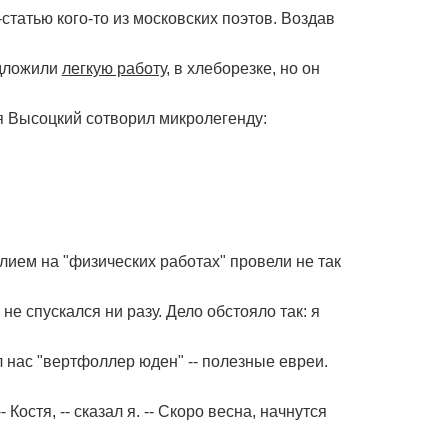
--статью кого-то из московских поэтов. Воздав
едложили
легкую работу
, в хлеборезке, но он
я Высоцкий сотворил микролегенду:
Юлием на "физических работах" провели не так
не спускался ни разу. Дело обстояло так: я
 нас "вертфоллер юден" -- полезные евреи.
Костя, -- сказал я. -- Скоро весна, начнутся