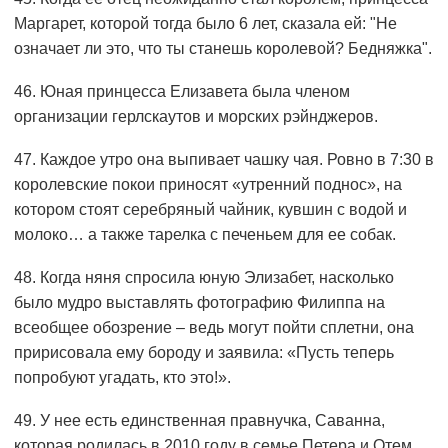
Маргарет, которой тогда было 6 лет, сказала ей: "Не
означает ли это, что ты станешь королевой? Бедняжка".
46. Юная принцесса Елизавета была членом
организации герлскаутов и морских рэйнджеров.
47. Каждое утро она выпивает чашку чая. Ровно в 7:30 в
королевские покои приносят «утренний поднос», на
котором стоят серебряный чайник, кувшин с водой и
молоко… а также тарелка с печеньем для ее собак.
48. Когда няня спросила юную Элизабет, насколько
было мудро выставлять фотографию Филиппа на
всеобщее обозрение – ведь могут пойти сплетни, она
пририсовала ему бороду и заявила: «Пусть теперь
попробуют угадать, кто это!».
49. У нее есть единственная правнучка, Саванна,
которая родилась в 2010 году в семье Петера и Отем