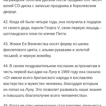
копий CD-диска с записью праздника в Королевском
дворце.
42. Когда ей было четыре года, она получила в подарок
от своего деда, короля Георга V, свою первую лошадь -
шотландского пони по кличке Пегги.
43. Жокеи Ее Величества носят форму из шелка
фиолетового цвета, с алыми рукавами и золотой
тесьмой, и черную жокейку.
44. В своем поздравительном послании астронавтам в
честь первой высадки на Луну в 1969 году она сказала:
«От имени всего британского народа я вославляю
мастерство и мужество человека, благодаря которым
он попал на Луну. Это позволит развивать наши знания
и повышать благополучие всего человечества».
45. Когда ее отец неожиданно стал королем, принцесса