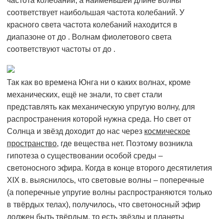
частота колебаний, а наименьшей длине волны
соответствует наибольшая частота колебаний. У
красного света частота колебаний находится в
диапазоне от до . Волнам фиолетового света
соответствуют частоты от до .
Так как во времена Юнга ни о каких волнах, кроме
механических, ещё не знали, то свет стали
представлять как механическую упругую волну, для
распространения которой нужна среда. Но свет от
Солнца и звёзд доходит до нас через
космическое
пространство
, где вещества нет. Поэтому возникла
гипотеза о существовании особой среды –
светоносного эфира. Когда в конце второго десятилетия
XIX в. выяснилось, что световые волны – поперечные
(а поперечные упругие волны распространяются только
в твёрдых телах), получилось, что светоносный эфир
должен быть твёрдым, то есть звёзды и планеты