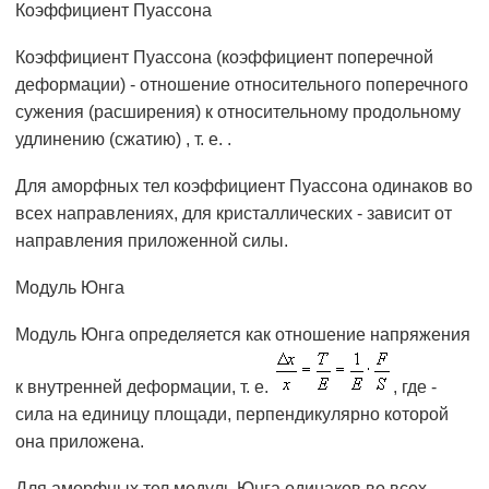
Коэффициент Пуассона
Коэффициент Пуассона (коэффициент поперечной
деформации) - отношение относительного поперечного
сужения (расширения) к относительному продольному
удлинению (сжатию) , т. е. .
Для аморфных тел коэффициент Пуассона одинаков во
всех направлениях, для кристаллических - зависит от
направления приложенной силы.
Модуль Юнга
Модуль Юнга определяется как отношение напряжения
к внутренней деформации, т. е.
, где -
сила на единицу площади, перпендикулярно которой
она приложена.
Для аморфных тел модуль Юнга одинаков во всех