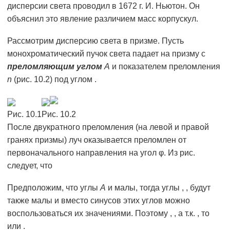
дисперсии света проводил в 1672 г. И. Ньютон. Он
объяснил это явление различием масс корпускул.
Рассмотрим дисперсию света в призме. Пусть
монохроматический пучок света падает на призму с
преломляющим углом
А
и показателем преломления
n
(рис. 10.2) под углом .
Рис. 10.1
Рис. 10.2
После двукратного преломления (на левой и правой
гранях призмы) луч оказывается преломлен от
первоначального направления на угол φ. Из рис.
следует, что
Предположим, что углы
А
и малы, тогда углы , , будут
также малы и вместо синусов этих углов можно
воспользоваться их значениями. Поэтому , , а т.к. , то
или .