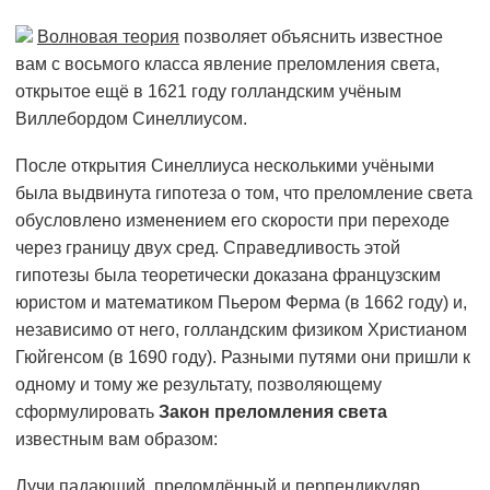
Волновая теория
позволяет объяснить известное
вам с восьмого класса явление преломления света,
открытое ещё в 1621 году голландским учёным
Виллебордом Синеллиусом.
После открытия Синеллиуса несколькими учёными
была выдвинута гипотеза о том, что преломление света
обусловлено изменением его скорости при переходе
через границу двух сред. Справедливость этой
гипотезы была теоретически доказана французским
юристом и математиком Пьером Ферма (в 1662 году) и,
независимо от него, голландским физиком Христианом
Гюйгенсом (в 1690 году). Разными путями они пришли к
одному и тому же результату, позволяющему
сформулировать
Закон преломления света
известным вам образом:
Лучи падающий, преломлённый и перпендикуляр,