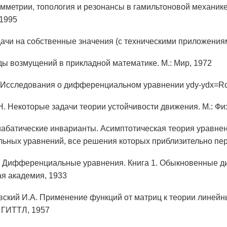
имметрии, топология и резонансы в гамильтоновой механике.
 1995
дачи на собственные значения (с техническими приложениями
ды возмущений в прикладной математике. М.: Мир, 1972
 Исследования о дифференциальном уравнении ydy-ydx=Rdx
Н. Некоторые задачи теории устойчивости движения. М.: Фи
иабатические инварианты. Асимптотическая теория уравнен
ных уравнений, все решения которых приблизительно пери
. Дифференциальные уравнения. Книга 1. Обыкновенные д
я академия, 1933
ский И.А. Применение функций от матриц к теории лине
: ГИТТЛ, 1957