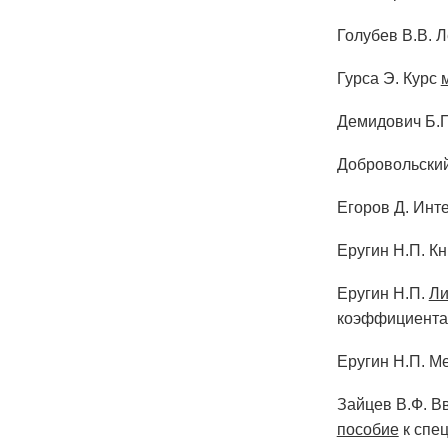
Голубев В.В. 
Гурса Э. Курс
Демидович Б.П
Добровольский
Егоров Д. Инт
Еругин Н.П. Кн
Еругин Н.П.
Ли
коэффициентам
Еругин Н.П. М
Зайцев В.Ф. В
пособие
к спец