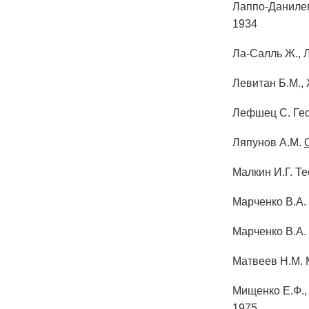
Лаппо-Данилев
1934
Ла-Салль Ж., 
Левитан Б.М.,
Лефшец С. Гео
Ляпунов А.М.
Малкин И.Г. Те
Марченко В.А.
Марченко В.А.
Матвеев Н.М. 
Мищенко Е.Ф.,
1975