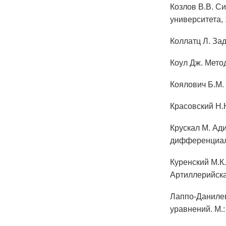
Козлов В.В. С
университета,
Коллатц Л. За
Коул Дж. Мето
Коялович Б.М.
Красовский Н.
Крускал М. Ад
дифференциаль
Куренский М.К
Артиллерийска
Лаппо-Данилев
уравнений. М.