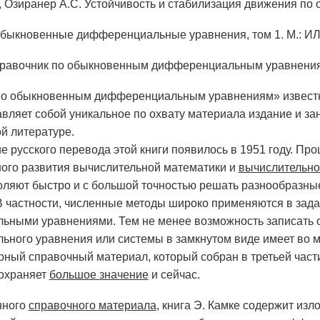
, Озиранер А.С. Устойчивость и стабилизация движения по 
быкновенные дифференциальные уравнения, том 1. М.: ИЛ
правочник по обыкновенным дифференциальным уравнени
по обыкновенным дифференциальным уравнениям» известно
тавляет собой уникальное по охвату материала издание и з
й литературе.
е русского перевода этой книги появилось в 1951 году. Пр
ого развития вычислительной математики и
вычислительно
оляют быстро и с большой точностью решать разнообразны
В частности, численные методы широко применяются в зад
ными уравнениями. Тем не менее возможность записать о
ного уравнения или системы в замкнутом виде имеет во м
ный справочный материал, который собран в третьей части 
сохраняет
большое значение
и сейчас.
нного
справочного материала
, книга Э. Камке содержит изл