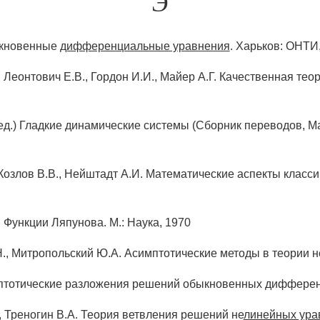
Э
ыкновенные
дифференциальные уравнения
. Харьков: ОНТИ
 Леонтович Е.В., Гордон И.И., Майер А.Г. Качественная тео
ед.) Гладкие динамические системы (Сборник переводов, Ма
 Козлов В.В., Нейштадт А.И. Математические аспекты класс
 Функции Ляпунова. М.: Наука, 1970
, Митропольский Ю.А. Асимптотические методы в теории нел
птотические разложения решений обыкновенных дифференц
, Треногин В.А. Теория ветвления решений не
линейных ура