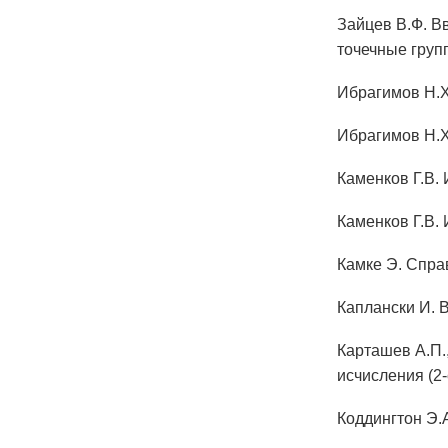
Зайцев В.Ф. В
точечные групп
Ибрагимов Н.Х.
Ибрагимов Н.Х
Каменков Г.В. 
Каменков Г.В. 
Камке Э. Спра
Каплански И. 
Карташев А.П.
исчисления (2-е
Коддингтон Э.