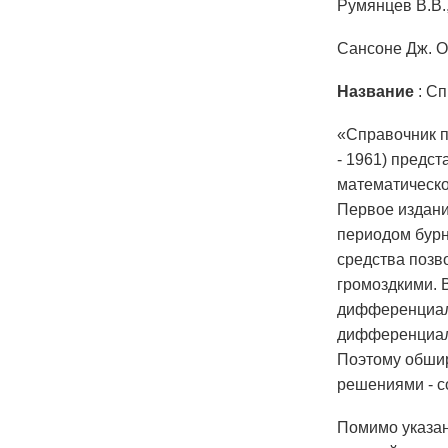
Румянцев В.В.
Сансоне Дж. О
Название
: С
«Справочник 
- 1961) предс
математическо
Первое издани
периодом бурн
средства позв
громоздкими. 
дифференциаль
дифференциаль
Поэтому обшир
решениями - 
Помимо указа