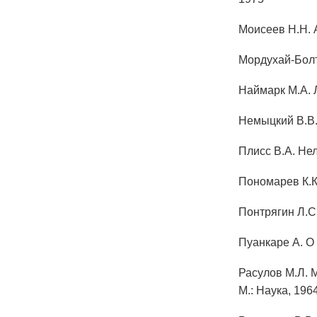
Моисеев Н.Н. 
Мордухай-Болт
Наймарк М.А. 
Немыцкий В.В.
Плисс В.А. Не
Пономарев К.К
Понтрягин Л.С
Пуанкаре А. О
Расулов М.Л. 
М.: Наука, 196