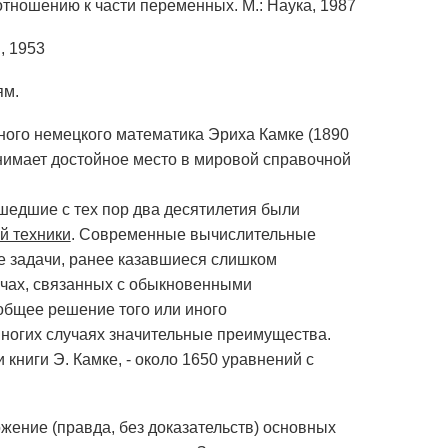
отношению к части переменных. М.: Наука, 1987
, 1953
ям.
го немецкого математика Эриха Камке (1890
анимает достойное место в мировой справочной
ошедшие с тех пор два десятилетия были
й техники
. Современные вычислительные
е задачи, ранее казавшиеся слишком
ачах, связанных с обыкновенными
бщее решение того или иного
ногих случаях значительные преимущества.
книги Э. Камке, - около 1650 уравнений с
ожение (правда, без доказательств) основных