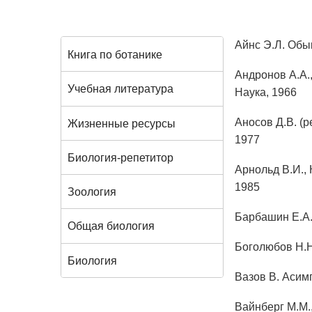
Айнс Э.Л. Об
Книга по ботанике
Андронов А.А.,
Учебная литература
Наука, 1966
Аносов Д.В. (р
Жизненные ресурсы
1977
Биология-репетитор
Арнольд В.И.,
1985
Зоология
Барбашин Е.А.
Общая биология
Боголюбов Н.Н.
Биология
Вазов В. Асим
Вайнберг М.М.