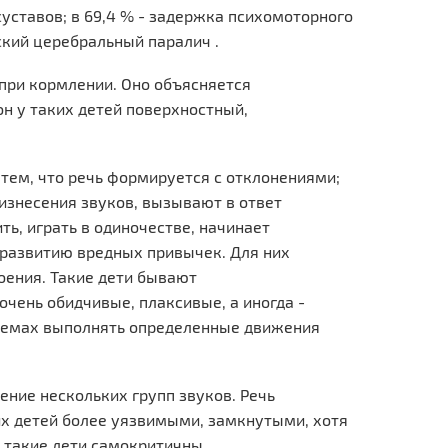
уставов; в 69,4 % - задержка психомоторного
тский церебральный паралич .
при кормлении. Оно объясняется
н у таких детей поверхностный,
 тем, что речь формируется с отклонениями;
изнесения звуков, вызывают в ответ
ть, играть в одиночестве, начинает
 развитию вредных привычек. Для них
оения. Такие дети бывают
чень обидчивые, плаксивые, а иногда -
приемах выполнять определенные движения
ение нескольких групп звуков. Речь
их детей более уязвимыми, замкнутыми, хотя
 такие дети самокритичны.