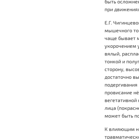
быть осложне
при движениях
Е.Г. Чигинцев
мышечного тон
чаще бывает м
укорочением у
вялый, распла
тонкой и полу
сторону, высо
достаточно в
подергивания 
провисание нё
вегетативной
лица (покрасн
может быть по
К влияющим на
травматическо