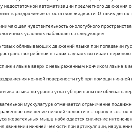
лу недостаточной автоматизации предметного движения о
низить раздражение от остатков жидкости. О таких детях г
инимающая чувствительность окологубного пространства
налогичных условиях наблюдается следующее:
уговых облизывающих движений языка при попадании густ
ространство: ребенок в таких случаях вытирает верхнюю
спинки языка вверх с невыраженным кончиком языка в а
аздражения кожной поверхности губ при помощи нижней г
нчика языка до уровня угла губ при попытке облизать ве
вательной мускулатуре отмечается ограничение подвижн
раженное смещение нижней челюсти в сторону в состояни
нуса жевательных мышц наблюдается снижение интенсивн
я движений нижней челюсти при артикуляции; нарушение