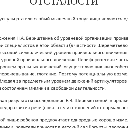
ОТСТАЛОСТИ
ускулы рта или слабый мышечный тонус лица являются о
ожения Н.А. Бернштейна об
уровневой организации
произв
й специалистов в этой области (в частности Шереметьевой
высокий символический уровень произвольного движения
уровней произвольного движения. Периферическая часть
ровнем оральных движений, осуществляющих жизнеобеспе
 пережевывание, глотание. Поэтому потенциальную возм
блюдая за предметным уровнем движений артикуляторов - 
 состоянием мимики в свободной деятельности.
ав результаты исследования Е.В. Шереметьевой, в ораль
недоразвития речи (показатели отклонений от нормальног
дой пищи: ребенок предпочитает однородные хорошо изме
дными, родители приносят в
детский сад
йогурты, творожн