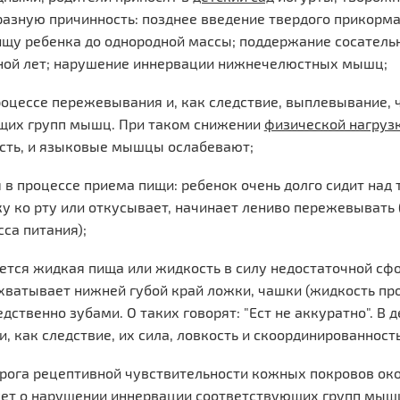
азную причинность: позднее введение твердого прикорма; р
щу ребенка до однородной массы; поддержание сосательн
иной лет; нарушение иннервации нижнечелюстных мышц;
роцессе пережевывания и, как следствие, выплевывание,
щих групп мышц. При таком снижении
физической нагруз
ть, и языковые мышцы ослабевают;
в процессе приема пищи: ребенок очень долго сидит над 
у ко рту или откусывает, начинает лениво пережевывать (
сса питания);
ется жидкая пища или жидкость в силу недостаточной сфо
хватывает нижней губой край ложки, чашки (жидкость пр
дственно зубами. О таких говорят: "Ест не аккуратно". В
, как следствие, их сила, ловкость и скоординированность
ога рецептивной чувствительности кожных покровов око
ет о нарушении иннервации соответствующих групп мышц: