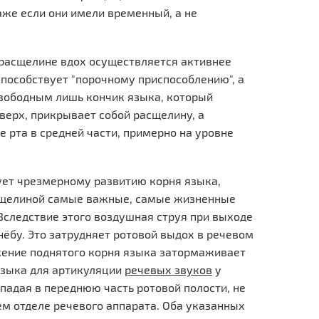
же если они имели временный, а не
 расщелине вдох осуществляется активнее
 способствует "порочному приспособлению", а
свободным лишь кончик языка, который
верх, прикрывает собой расщелину, а
е рта в средней части, примерно на уровне
ует чрезмерному развитию корня языка,
асщелиной самые важные, самые жизненные
следствие этого воздушная струя при выходе
нёбу. Это затрудняет ротовой выдох в речевом
ожение поднятого корня языка затормаживает
языка для артикуляции
речевых звуков
у
опадая в переднюю часть ротовой полости, не
м отделе речевого аппарата. Оба указанных