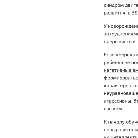
синдром двига
развития; в 3
У новорожденн
затруднениями
прерывистый, 
Если коррекци
ребенка не по
негативные э
формироваться
характерно сн
неуравновешен
агрессивны. Э
языком.
К началу обуч
невыразительн
их интеллекту