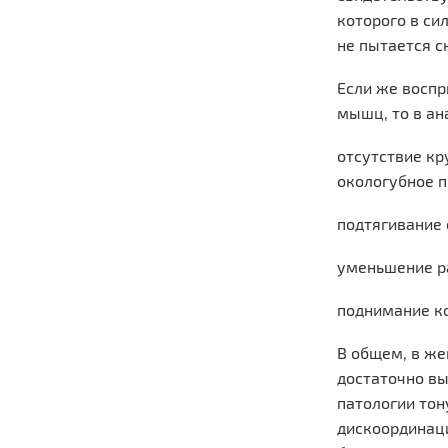
которого в си
не пытается с
Если же воспр
мышц, то в а
отсутствие кр
окологубное п
подтягивание 
уменьшение р
поднимание ко
В общем, в же
достаточно вы
патологии то
дискоординаци