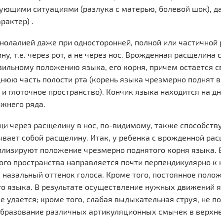
ющими ситуациями (разлука с матерью, болевой шок), да
рактер) .
инолалией даже при односторонней, полной или частичной
ну, т.е. через рот, а не через нос. Врожденная расщелина
ильному положению языка, его корня, причем остается 
днюю часть полости рта (корень языка чрезмерно поднят в
и глоточное пространство). Кончик языка находится на дн
ижнего ряда.
и через расщелину в нос, по-видимому, также способств
вает собой расщелину. Итак, у ребенка с врожденной р
лизируют положение чрезмерно поднятого корня языка. В
ого пространства направляется почти перпендикулярно к 
т назальный оттенок голоса. Кроме того, постоянное пол
о языка. В результате осуществление нужных движений 
е удается; кроме того, слабая выдыхательная струя, не п
бразование различных артикуляционных смычек в верхне