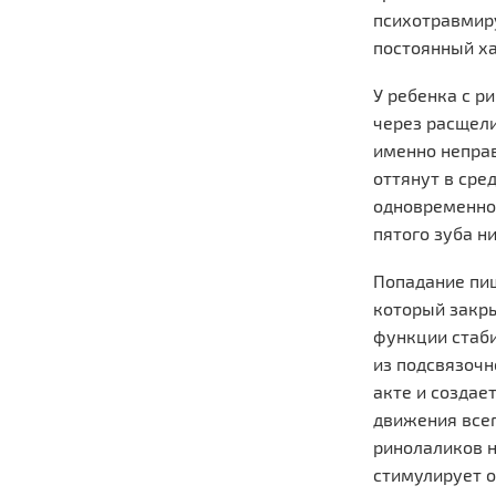
психотравмиру
постоянный ха
У ребенка с р
через расщели
именно неправ
оттянут в сре
одновременно 
пятого зуба н
Попадание пищ
который закры
функции стаби
из подсвязочн
акте и создае
движения всег
ринолаликов н
стимулирует о