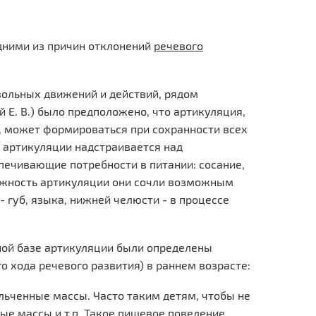
дними из причин отклонений
речевого
ольных движений и действий, рядом
 Е. В.) было предположено, что артикуляция,
, может формироваться при сохранности всех
 артикуляции надстраивается над
чивающие потребности в питании: сосание,
ожность артикуляции они сочли возможным
губ, языка, нижней челюсти - в процессе
ной базе артикуляции были определены
о хода речевого развития) в раннем возрасте:
льченные массы. Часто таким детям, чтобы не
ые массы и т.п. Такое пищевое поведение