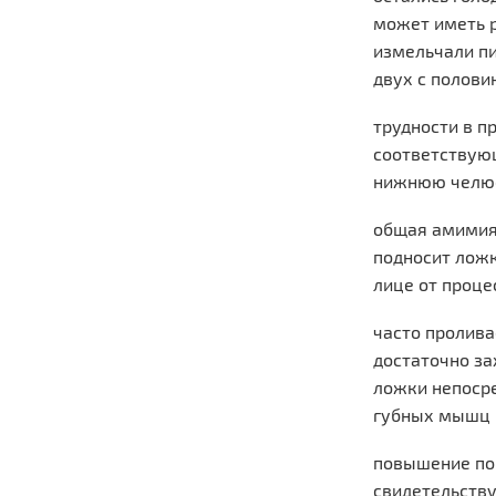
может иметь р
измельчали пи
двух с полов
трудности в п
соответствую
нижнюю челюс
общая амимия 
подносит ложк
лице от проце
часто пролива
достаточно за
ложки непосре
губных мышц и
повышение пор
свидетельству