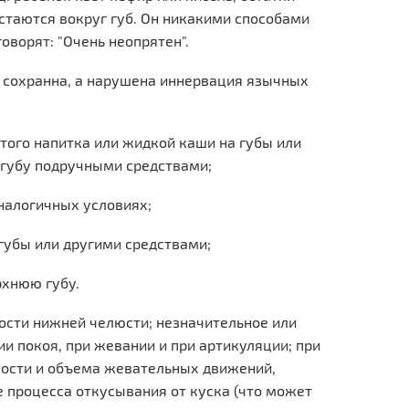
стаются вокруг губ. Он никакими способами
оворят: "Очень неопрятен".
 сохранна, а нарушена иннервация язычных
ого напитка или жидкой каши на губы или
 губу подручными средствами;
налогичных условиях;
убы или другими средствами;
рхнюю губу.
ости нижней челюсти; незначительное или
и покоя, при жевании и при артикуляции; при
ости и объема жевательных движений,
 процесса откусывания от куска (что может