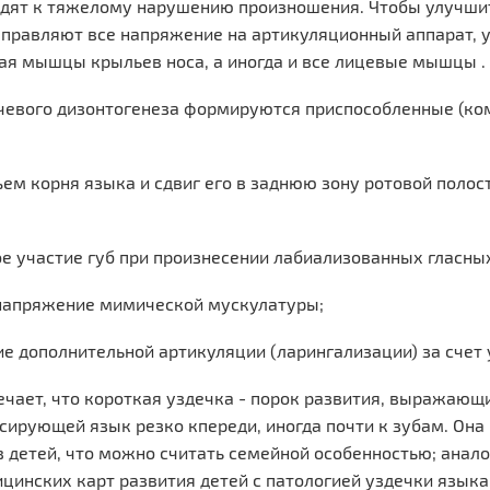
дят к тяжелому нарушению произношения. Чтобы улучшить
правляют все напряжение на артикуляционный аппарат, 
я мышцы крыльев носа, а иногда и все лицевые мышцы .
чевого дизонтогенеза формируются приспособленные (ко
ъем корня языка и сдвиг его в заднюю зону ротовой поло
ое участие губ при произнесении лабиализованных гласных
 напряжение мимической мускулатуры;
ие дополнительной артикуляции (ларингализации) за счет 
ечает, что короткая уздечка - порок развития, выражающ
сирующей язык резко кпереди, иногда почти к зубам. Она
 детей, что можно считать семейной особенностью; анал
цинских карт развития детей с патологией уздечки языка 