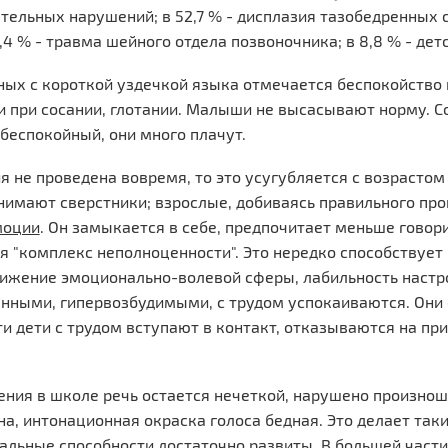
тельных нарушений; в 52,7 % - дисплазия тазобедренных с
8,4 % - травма шейного отдела позвоночника; в 8,8 % - де
ых с короткой уздечкой языка отмечается беспокойство 
 при сосании, глотании. Малыши не высасывают норму. Со
беспокойный, они много плачут.
я не проведена вовремя, то это усугубляется с возрастом
нимают сверстники; взрослые, добиваясь правильного про
моции
. Он замыкается в себе, предпочитает меньше говори
 "комплекс неполноценности". Это нередко способствует
ижение эмоционально-волевой сферы, лабильность настр
ными, гипервозбудимыми, с трудом успокаиваются. Они о
ти дети с трудом вступают в контакт, отказываются на 
ения в школе речь остается нечеткой, нарушено произнош
а, интонационная окраска голоса бедная. Это делает так
альные способности достаточно развиты. В большей части