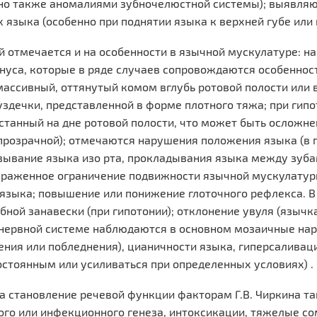
но также аномалиями зубночелюстной системы); выявляю
 языка (особенно при поднятии языка к верхней губе или 
ой отмечается и на особенности в язычной мускулатуре: 
уса, которые в ряде случаев сопровождаются особенност
ассивный, оттянутый комом вглубь ротовой полости или в
здечки, представленной в форме плотного тяжа; при гипо
станный на дне ротовой полости, что может быть осложн
прозрачной); отмечаются нарушения положения языка (в п
вывание языка изо рта, прокладывания языка между зуба
ыраженное ограничение подвижности язычной мускулатур
языка; повышение или понижение глоточного рефлекса. В
бной занавески (при гипотонии); отклонение увуля (язычк
 нервной системе наблюдаются в основном мозаичные на
ения или побледнения), цианичности языка, гиперсаливац
стоянным или усиливаться при определенных условиях) .
 становление речевой функции факторам Г.В. Чиркина т
го или инфекционного генеза, интоксикации, тяжелые с