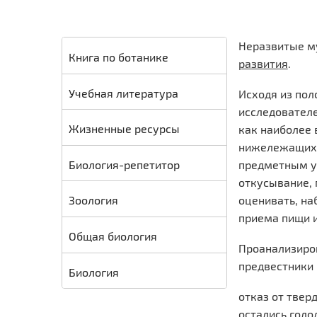
Неразвитые м
Книга по ботанике
развития
.
Учебная литература
Исходя из пол
исследователе
Жизненные ресурсы
как наиболее 
нижележащих 
Биология-репетитор
предметным у
откусывание,
оценивать, на
Зоология
приема пищи и
Общая биология
Проанализиров
предвестники 
Биология
отказ от твер
остались голо