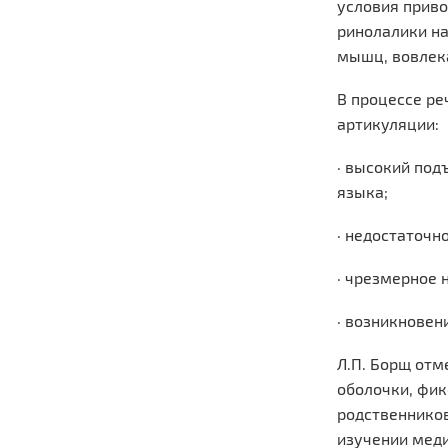
условия приво
ринолалики на
мышц, вовлека
В процессе ре
артикуляции:
· высокий под
языка;
· недостаточн
· чрезмерное
· возникновен
Л.П. Борщ отм
оболочки, фик
родственников
изучении меди