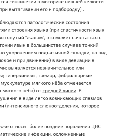
тся синкинезии в моторике нижней челюсти
при вытягивании его к подбородку) .
наблюдаются патологические состояния
ями строения языка (при спастичности язык
ытянутый "жалом", это может сочетаться с
тонии язык в большинстве случаев тонкий,
ено укорочением подъязычной складки, на вид
окое и при движении) в виде девиации в
ми; выявляется незначительное или
ы; гиперкинезы, тремор, фибриллярные
 мускулатуре мягкого нёба отмечается
а мягкого нёба) от
средней линии
. В
рушения в виде легко возникающих спазмов
ии (интенсивного слюноотделения, которое
акже относит более поздние поражения ЦНС
оматические инфекции, осложненные