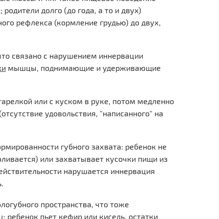
одители долго (до года, а то и двух)
ого рефлекса (кормление грудью) до двух,
 что связано с нарушением иннервации
ки
мышцы, поднимающие и удерживающие
тарелкой или с куском в руке, потом медленно
отсутствие удовольствия, "написанного" на
рмированности губного захвата: ребенок не
оливается) или захватывает кусочки пищи из
 действительности нарушается иннервация
.
логубного пространства, что тоже
 ребенок пьет кефир или кисель, остатки