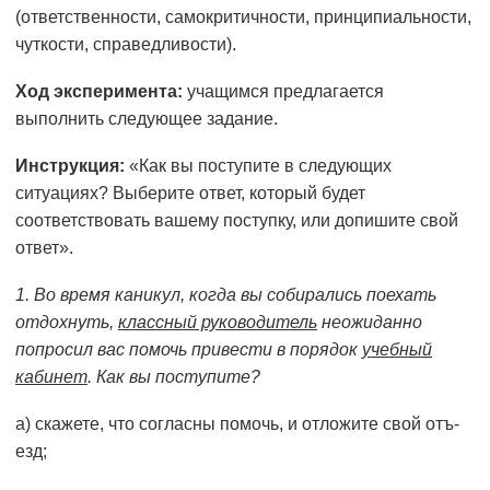
(от­ветственности, самокритичности, принципиальности,
чут­кости, справедливости).
Ход эксперимента:
учащимся предлагается
выполнить сле­дующее задание.
Инструкция:
«Как вы поступите в следующих
ситуациях? Выберите ответ, который будет
соответствовать вашему по­ступку, или допишите свой
ответ».
1. Во время каникул, когда вы собирались поехать
отдох­нуть,
классный руководитель
неожиданно
попросил вас помочь привести в порядок
учебный
кабинет
. Как вы посту­пите?
а) скажете, что согласны помочь, и отложите свой отъ­
езд;