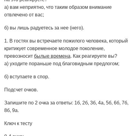
а) вам неприятно, что таким образом внимание
отвлечено от вас;
б) вы лишь радуетесь за нее (него).
В гостях вы встречаете пожилого человека, который
критикует современное молодое поколение,
превозносит
былые времена
. Как реагируете вы?
а) уходите пораньше под благовидным предлогом;
б) вступаете в спор.
Подсчет очков.
Запишите по 2 очка за ответы: 1б, 2б, 3б, 4а, 5б, 6б, 7б,
8б, 9а.
Ключ к тесту